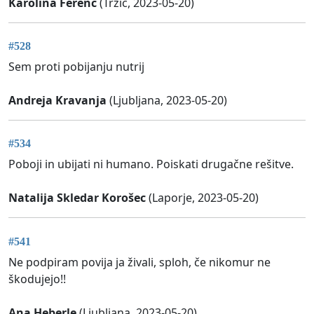
Karolina Ferenc
(Tržič, 2023-05-20)
#528
Sem proti pobijanju nutrij
Andreja Kravanja
(Ljubljana, 2023-05-20)
#534
Poboji in ubijati ni humano. Poiskati drugačne rešitve.
Natalija Skledar Korošec
(Laporje, 2023-05-20)
#541
Ne podpiram povija ja živali, sploh, če nikomur ne
škodujejo!!
Ana Heberle
(Ljubljana, 2023-05-20)