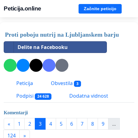
Peticija.online
Začnite peticijo
Proti poboju nutrij na Ljubljanskem barju
Delite na Facebooku
Peticija
Obvestila
3
Podpisi
Dodatna vidnost
24 628
Komentarji
«
1
2
3
4
5
6
7
8
9
...
124
»