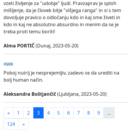
vzeti življenje za "udobje" ljudi. Pravzaprav je sploh
mišljenje, da je človek bitje "višjega ranga" in si s tem
dovoljuje pravico o odločanju kdo in kaj sme živeti in
kdo in kaj ne absolutno absurdno in menim da se je
treba proti temu boriti!
Alma PORTIČ
(Dunaj, 2023-05-20)
#600
Poboj nutrij je nesprejemljiv, zadevo se da urediti na
bolj human način.
Aleksandra Boštjančič
(Ljubljana, 2023-05-20)
«
1
2
3
4
5
6
7
8
9
...
124
»