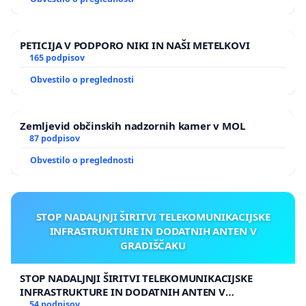
PETICIJA V PODPORO NIKI IN NAŠI METELKOVI
165 podpisov
Obvestilo o preglednosti
Zemljevid občinskih nadzornih kamer v MOL
87 podpisov
Obvestilo o preglednosti
STOP NADALJNJI ŠIRITVI TELEKOMUNIKACIJSKE
INFRASTRUKTURE IN DODATNIH ANTEN V
GRADIŠČAKU
STOP NADALJNJI ŠIRITVI TELEKOMUNIKACIJSKE
INFRASTRUKTURE IN DODATNIH ANTEN V
GRADIŠČAKU
54 podpisov