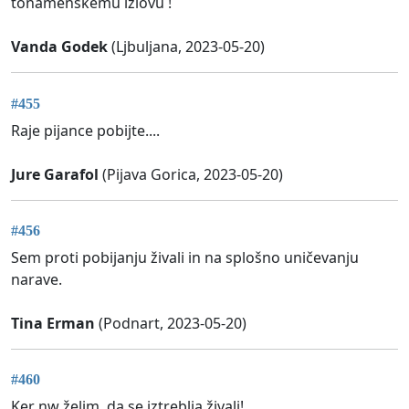
tonamenskemu izlovu !
Vanda Godek
(Ljbuljana, 2023-05-20)
#455
Raje pijance pobijte....
Jure Garafol
(Pijava Gorica, 2023-05-20)
#456
Sem proti pobijanju živali in na splošno uničevanju
narave.
Tina Erman
(Podnart, 2023-05-20)
#460
Ker nw želim, da se iztreblja živali!