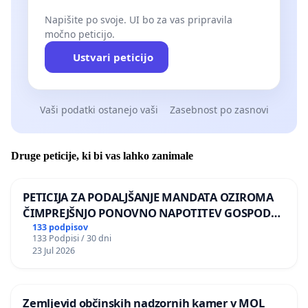
Napišite po svoje. UI bo za vas pripravila
močno peticijo.
Ustvari peticijo
Vaši podatki ostanejo vaši
Zasebnost po zasnovi
Druge peticije, ki bi vas lahko zanimale
PETICIJA ZA PODALJŠANJE MANDATA OZIROMA
ČIMPREJŠNJO PONOVNO NAPOTITEV GOSPODA
BERNARDA ŠRAJNERJA NA VELEPOSLANIŠTVO
133 podpisov
133 Podpisi / 30 dni
REPUBLIKE SLOVENIJE V MOSKVI
23 Jul 2026
Zemljevid občinskih nadzornih kamer v MOL