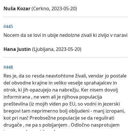
Nuša Kozar
(Cerkno, 2023-05-20)
#445
Nocem da se lovi in ubije nedolzne zivali ki zivijo v naravi
Hana Justin
(Ljubljana, 2023-05-20)
#448
Res je, da so resda neavtohtone živali, vendar jo postale
del obvodne krajine in veliko veselje sprahajalcev in
otrok, ki jih opazujejo na nabrežju. Ker nisem dovolj
informirana , ne vem ali je njihova populacija
preštevilna (iz mojih viden po EU, so vodni in jezerski
bregovi tam neprimerno bolj obljudeni - manj izropani,
kot pri nas! Preobsežne populacije se da regulirati
drugače , ne pa s pobijanjem . Odločno nasprotujem