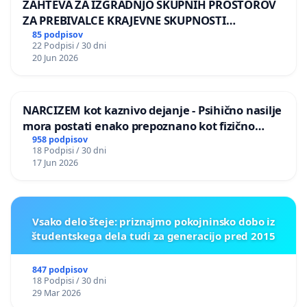
ZAHTEVA ZA IZGRADNJO SKUPNIH PROSTOROV
ZA PREBIVALCE KRAJEVNE SKUPNOSTI
PRESTRANEK
85 podpisov
22 Podpisi / 30 dni
20 Jun 2026
NARCIZEM kot kaznivo dejanje - Psihično nasilje
mora postati enako prepoznano kot fizično
nasilje
958 podpisov
18 Podpisi / 30 dni
17 Jun 2026
Vsako delo šteje: priznajmo pokojninsko dobo iz
študentskega dela tudi za generacijo pred 2015
847 podpisov
18 Podpisi / 30 dni
29 Mar 2026