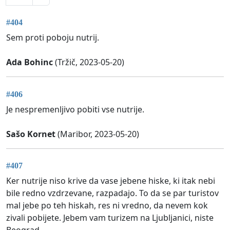
#404
Sem proti poboju nutrij.
Ada Bohinc
(Tržič, 2023-05-20)
#406
Je nespremenljivo pobiti vse nutrije.
Sašo Kornet
(Maribor, 2023-05-20)
#407
Ker nutrije niso krive da vase jebene hiske, ki itak nebi
bile redno vzdrzevane, razpadajo. To da se par turistov
mal jebe po teh hiskah, res ni vredno, da nevem kok
zivali pobijete. Jebem vam turizem na Ljubljanici, niste
Beograd.