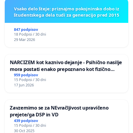
Vsako delo šteje: priznajmo pokojninsko dobo iz
študentskega dela tudi za generacijo pred 2015
847 podpisov
18 Podpisi / 30 dni
29 Mar 2026
NARCIZEM kot kaznivo dejanje - Psihično nasilje
mora postati enako prepoznano kot fizično
nasilje
959 podpisov
15 Podpisi / 30 dni
17 Jun 2026
Zavzemimo se za NEvračljivost upravičeno
prejete/ga DSP in VD
439 podpisov
15 Podpisi / 30 dni
30 Oct 2025