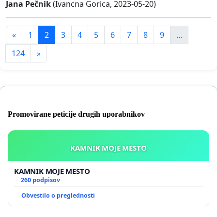
Jana Pečnik
(Ivancna Gorica, 2023-05-20)
«
1
2
3
4
5
6
7
8
9
...
124
»
Promovirane peticije drugih uporabnikov
KAMNIK MOJE MESTO
KAMNIK MOJE MESTO
260 podpisov
Obvestilo o preglednosti