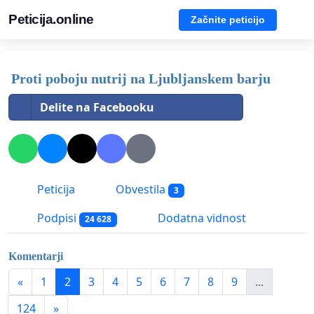
Peticija.online
Začnite peticijo
Proti poboju nutrij na Ljubljanskem barju
Delite na Facebooku
Peticija
Obvestila
3
Podpisi
Dodatna vidnost
24 628
Komentarji
«
1
2
3
4
5
6
7
8
9
...
124
»