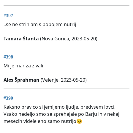
#397
..se ne strinjam s pobojem nutrij
Tamara Štanta
(Nova Gorica, 2023-05-20)
#398
Mi je mar za zivali
Ales Šprahman
(Velenje, 2023-05-20)
#399
Kaksno pravico si jemljemo ljudje, predvsem lovci.
Vsako nedeljo smo se sprehajale po Barju in v nekaj
mesecih videle eno samo nutrijo😔