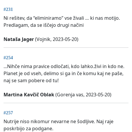
#231
Ni rešitev, da “eliminiramo” vse živali … ki nas motijo.
Predlagam, da se iščejo drugi načini
Nataša Jager
(Vojnik, 2023-05-20)
#254
...Nihče nima pravice odločati, kdo lahko.živi in kdo ne.
Planet je od vseh, delimo si ga in če komu kaj ne paše,
naj se sam pobere od tu!
Martina Kavčič Oblak
(Gorenja vas, 2023-05-20)
#257
Nutrije niso nikomur nevarne ne šodljive. Naj raje
poskrbijo za podgane.