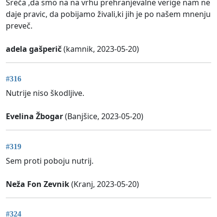
Sreča ,da smo na na vrhu prehranjevalne verige nam ne
daje pravic, da pobijamo živali,ki jih je po našem mnenju
preveč.
adela gašperič
(kamnik, 2023-05-20)
#316
Nutrije niso škodljive.
Evelina Žbogar
(Banjšice, 2023-05-20)
#319
Sem proti poboju nutrij.
Neža Fon Zevnik
(Kranj, 2023-05-20)
#324