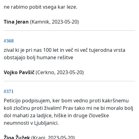
ne rabimo pobit vsega kar leze.
Tina Jeran
(Kamnik, 2023-05-20)
#368
zival ki je pri nas 100 let in več ni več tujerodna vrsta
obstajajo bolj humane rešitve
Vojko Pavšič
(Cerkno, 2023-05-20)
#371
Peticijo podpisujem, ker bom vedno proti kakršnemu
koli zločinu proti živalim! Prav tako mi ne bi moralo bolj
dol mahati za ladjice, hiške in druge človeške
neumnosti v Ljubljanici.
Žiga Žužek
(Kranj, 2023-05-20)