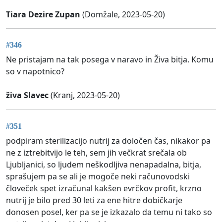
Tiara Dezire Zupan
(Domžale, 2023-05-20)
#346
Ne pristajam na tak posega v naravo in Živa bitja. Komu
so v napotnico?
živa Slavec
(Kranj, 2023-05-20)
#351
podpiram sterilizacijo nutrij za določen čas, nikakor pa
ne z iztrebitvijo le teh, sem jih večkrat srečala ob
Ljubljanici, so ljudem neškodljiva nenapadalna, bitja,
sprašujem pa se ali je mogoče neki računovodski
človeček spet izračunal kakšen evrčkov profit, krzno
nutrij je bilo pred 30 leti za ene hitre dobičkarje
donosen posel, ker pa se je izkazalo da temu ni tako so