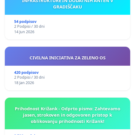
INFRASTRUKTURE IN DODATNIH ANTEN V
GRADIŠČAKU
54 podpisov
2 Podpisi / 30 dni
14 Jun 2026
CIVILNA INICIATIVA ZA ZELENO OS
420 podpisov
2 Podpisi / 30 dni
18 Jan 2026
Prihodnost Križank - Odprto pismo: Zahtevamo
jasen, strokoven in odgovoren pristop k
oblikovanju prihodnosti Križank!