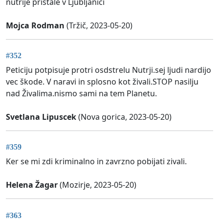
nutrije pristale v Ljubljanici
Mojca Rodman
(Tržič, 2023-05-20)
#352
Peticiju potpisuje protri osdstrelu Nutrji.sej ljudi nardijo
vec škode. V naravi in splosno kot živali.STOP nasilju
nad Živalima.nismo sami na tem Planetu.
Svetlana Lipuscek
(Nova gorica, 2023-05-20)
#359
Ker se mi zdi kriminalno in zavrzno pobijati zivali.
Helena Žagar
(Mozirje, 2023-05-20)
#363