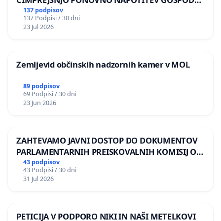
BERNARDA ŠRAJNERJA NA VELEPOSLANIŠTVO
137 podpisov
137 Podpisi / 30 dni
REPUBLIKE SLOVENIJE V MOSKVI
23 Jul 2026
Zemljevid občinskih nadzornih kamer v MOL
89 podpisov
69 Podpisi / 30 dni
23 Jun 2026
ZAHTEVAMO JAVNI DOSTOP DO DOKUMENTOV
PARLAMENTARNIH PREISKOVALNIH KOMISIJ O
ILEGALNI TRGOVINI Z OROŽJEM
43 podpisov
43 Podpisi / 30 dni
31 Jul 2026
PETICIJA V PODPORO NIKI IN NAŠI METELKOVI