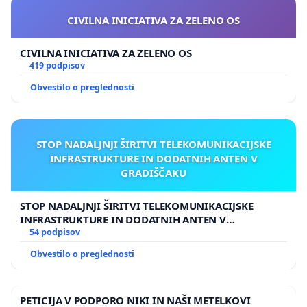
CIVILNA INICIATIVA ZA ZELENO OS
CIVILNA INICIATIVA ZA ZELENO OS
419 podpisov
Obvestilo o preglednosti
STOP NADALJNJI ŠIRITVI TELEKOMUNIKACIJSKE
INFRASTRUKTURE IN DODATNIH ANTEN V
GRADIŠČAKU
STOP NADALJNJI ŠIRITVI TELEKOMUNIKACIJSKE
INFRASTRUKTURE IN DODATNIH ANTEN V
GRADIŠČAKU
54 podpisov
Obvestilo o preglednosti
PETICIJA V PODPORO NIKI IN NAŠI METELKOVI