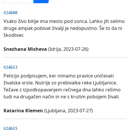
#24608
Vsako živo bitije ima mesto pod sonca. Lahko jih selimo
druge ampak pobivat živalji je nedopustno. Še to da ni
škodlivec
Snezhana Misheva
(Idrija, 2023-07-26)
#24613
Peticijo podpisujem, ker nimamo pravice uničevati
živalske vrste. Nutrije so prebivalke reke Ljubljanice.
Težave z izpodkopavanjem rečnega dna lahko rešimo
tudi na drugačen način in ne s krutim pobojem živali.
Katarina Klemen
(Ljubljana, 2023-07-27)
#24615