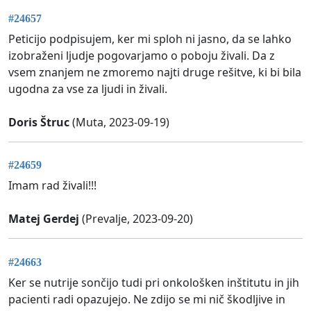
#24657
Peticijo podpisujem, ker mi sploh ni jasno, da se lahko
izobraženi ljudje pogovarjamo o poboju živali. Da z
vsem znanjem ne zmoremo najti druge rešitve, ki bi bila
ugodna za vse za ljudi in živali.
Doris Štruc
(Muta, 2023-09-19)
#24659
Imam rad živali!!!
Matej Gerdej
(Prevalje, 2023-09-20)
#24663
Ker se nutrije sončijo tudi pri onkološken inštitutu in jih
pacienti radi opazujejo. Ne zdijo se mi nič škodljive in