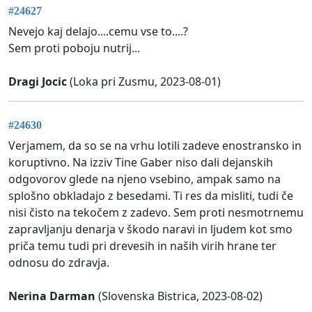
#24627
Nevejo kaj delajo....cemu vse to....?
Sem proti poboju nutrij...
Dragi Jocic
(Loka pri Zusmu, 2023-08-01)
#24630
Verjamem, da so se na vrhu lotili zadeve enostransko in
koruptivno. Na izziv Tine Gaber niso dali dejanskih
odgovorov glede na njeno vsebino, ampak samo na
splošno obkladajo z besedami. Ti res da misliti, tudi če
nisi čisto na tekočem z zadevo. Sem proti nesmotrnemu
zapravljanju denarja v škodo naravi in ljudem kot smo
priča temu tudi pri drevesih in naših virih hrane ter
odnosu do zdravja.
Nerina Darman
(Slovenska Bistrica, 2023-08-02)