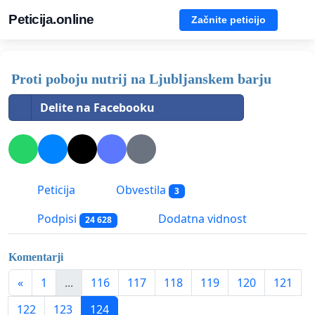
Peticija.online
Začnite peticijo
Proti poboju nutrij na Ljubljanskem barju
Delite na Facebooku
Peticija
Obvestila
3
Podpisi
Dodatna vidnost
24 628
Komentarji
«
1
...
116
117
118
119
120
121
122
123
124