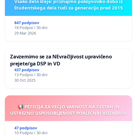
Vsako delo šteje: priznajmo pokojninsko dobo iz
študentskega dela tudi za generacijo pred 2015
847 podpisov
18 Podpisi / 30 dni
29 Mar 2026
Zavzemimo se za NEvračljivost upravičeno
prejete/ga DSP in VD
437 podpisov
13 Podpisi / 30 dni
30 Oct 2025
📢 PETICIJA ZA VEČJO VARNOST NA CESTAH IN
USTREZNO USPOSOBLJENOST POKLICNIH VOZNIKOV
47 podpisov
10 Podpisi / 30 dni