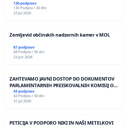
BERNARDA ŠRAJNERJA NA VELEPOSLANIŠTVO
130 podpisov
130 Podpisi / 30 dni
REPUBLIKE SLOVENIJE V MOSKVI
23 Jul 2026
Zemljevid občinskih nadzornih kamer v MOL
87 podpisov
68 Podpisi / 30 dni
23 Jun 2026
ZAHTEVAMO JAVNI DOSTOP DO DOKUMENTOV
PARLAMENTARNIH PREISKOVALNIH KOMISIJ O
ILEGALNI TRGOVINI Z OROŽJEM
43 podpisov
43 Podpisi / 30 dni
31 Jul 2026
PETICIJA V PODPORO NIKI IN NAŠI METELKOVI