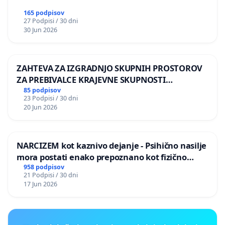
165 podpisov
27 Podpisi / 30 dni
30 Jun 2026
ZAHTEVA ZA IZGRADNJO SKUPNIH PROSTOROV
ZA PREBIVALCE KRAJEVNE SKUPNOSTI
PRESTRANEK
85 podpisov
23 Podpisi / 30 dni
20 Jun 2026
NARCIZEM kot kaznivo dejanje - Psihično nasilje
mora postati enako prepoznano kot fizično
nasilje
958 podpisov
21 Podpisi / 30 dni
17 Jun 2026