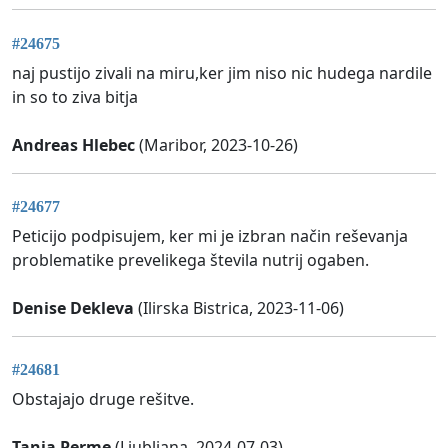
#24675
naj pustijo zivali na miru,ker jim niso nic hudega nardile
in so to ziva bitja
Andreas Hlebec
(Maribor, 2023-10-26)
#24677
Peticijo podpisujem, ker mi je izbran način reševanja
problematike prevelikega števila nutrij ogaben.
Denise Dekleva
(Ilirska Bistrica, 2023-11-06)
#24681
Obstajajo druge rešitve.
Tanja Perme
(Ljubljana, 2024-07-03)