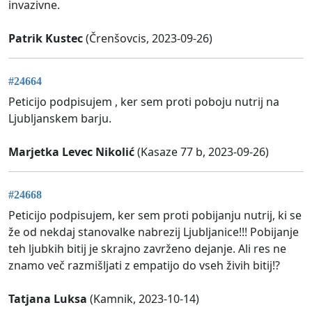
invazivne.
Patrik Kustec
(Črenšovcis, 2023-09-26)
#24664
Peticijo podpisujem , ker sem proti poboju nutrij na
Ljubljanskem barju.
Marjetka Levec Nikolić
(Kasaze 77 b, 2023-09-26)
#24668
Peticijo podpisujem, ker sem proti pobijanju nutrij, ki se
že od nekdaj stanovalke nabrezij Ljubljanice!!! Pobijanje
teh ljubkih bitij je skrajno zavrženo dejanje. Ali res ne
znamo več razmišljati z empatijo do vseh živih bitij!?
Tatjana Luksa
(Kamnik, 2023-10-14)