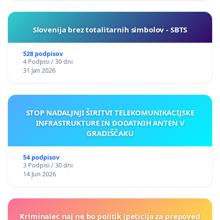
Slovenija brez totalitarnih simbolov - SBTS
528 podpisov
4 Podpisi / 30 dni
31 Jan 2026
STOP NADALJNJI ŠIRITVI TELEKOMUNIKACIJSKE
INFRASTRUKTURE IN DODATNIH ANTEN V
GRADIŠČAKU
54 podpisov
3 Podpisi / 30 dni
14 Jun 2026
Kriminalec naj ne bo politik (peticija za prepoved