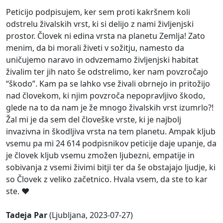
Peticijo podpisujem, ker sem proti kakršnem koli
odstrelu živalskih vrst, ki si delijo z nami življenjski
prostor. Človek ni edina vrsta na planetu Zemlja! Zato
menim, da bi morali živeti v sožitju, namesto da
uničujemo naravo in odvzemamo življenjski habitat
živalim ter jih nato še odstrelimo, ker nam povzročajo
“škodo”. Kam pa se lahko vse živali obrnejo in pritožijo
nad človekom, ki njim povzroča nepopravljivo škodo,
glede na to da nam je že mnogo živalskih vrst izumrlo?!
Žal mi je da sem del človeške vrste, ki je najbolj
invazivna in škodljiva vrsta na tem planetu. Ampak kljub
vsemu pa mi 24 614 podpisnikov peticije daje upanje, da
je človek kljub vsemu zmožen ljubezni, empatije in
sobivanja z vsemi živimi bitji ter da še obstajajo ljudje, ki
so Človek z veliko začetnico. Hvala vsem, da ste to kar
ste. ❤️
Tadeja Par
(Ljubljana, 2023-07-27)