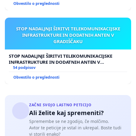
Obvestilo o preglednosti
STOP NADALJNJI ŠIRITVI TELEKOMUNIKACIJSKE
INFRASTRUKTURE IN DODATNIH ANTEN V
GRADIŠČAKU
STOP NADALJNJI ŠIRITVI TELEKOMUNIKACIJSKE
INFRASTRUKTURE IN DODATNIH ANTEN V
GRADIŠČAKU
54 podpisov
Obvestilo o preglednosti
ZAČNI SVOJO LASTNO PETICIJO
Ali želite kaj spremeniti?
Spremembe se ne zgodijo, če molčimo.
Avtor te peticije je vstal in ukrepal. Boste tudi
vi storili enako?