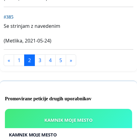
#385
Se strinjam z navedenim
(Metlika, 2021-05-24)
«
1
2
3
4
5
»
Promovirane peticije drugih uporabnikov
KAMNIK MOJE MESTO
KAMNIK MOJE MESTO