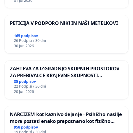
31 Jul 2026
PETICIJA V PODPORO NIKI IN NAŠI METELKOVI
165 podpisov
26 Podpisi / 30 dni
30 Jun 2026
ZAHTEVA ZA IZGRADNJO SKUPNIH PROSTOROV
ZA PREBIVALCE KRAJEVNE SKUPNOSTI
PRESTRANEK
85 podpisov
22 Podpisi / 30 dni
20 Jun 2026
NARCIZEM kot kaznivo dejanje - Psihično nasilje
mora postati enako prepoznano kot fizično
nasilje
958 podpisov
19 Podpisi / 30 dni