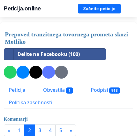
Peticija.online
Začnite peticijo
Prepoved tranzitnega tovornega prometa skozi
Metliko
Delite na Facebooku (100)
Peticija
Obvestila
Podpisi
1
918
Politika zasebnosti
Komentarji
«
1
2
3
4
5
»