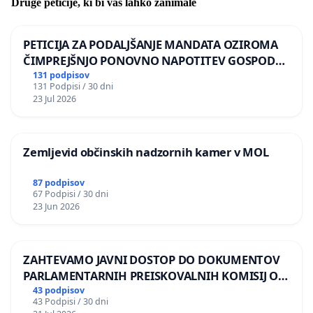
Druge peticije, ki bi vas lahko zanimale
PETICIJA ZA PODALJŠANJE MANDATA OZIROMA
ČIMPREJŠNJO PONOVNO NAPOTITEV GOSPODA
BERNARDA ŠRAJNERJA NA VELEPOSLANIŠTVO
131 podpisov
131 Podpisi / 30 dni
REPUBLIKE SLOVENIJE V MOSKVI
23 Jul 2026
Zemljevid občinskih nadzornih kamer v MOL
87 podpisov
67 Podpisi / 30 dni
23 Jun 2026
ZAHTEVAMO JAVNI DOSTOP DO DOKUMENTOV
PARLAMENTARNIH PREISKOVALNIH KOMISIJ O
ILEGALNI TRGOVINI Z OROŽJEM
43 podpisov
43 Podpisi / 30 dni