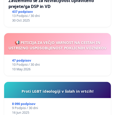
Zavzemimo se za NEvračljivost upravičeno
prejete/ga DSP in VD
437 podpisov
13 Podpisi / 30 dni
30 Oct 2025
📢 PETICIJA ZA VEČJO VARNOST NA CESTAH IN
USTREZNO USPOSOBLJENOST POKLICNIH VOZNIKOV
47 podpisov
10 Podpisi / 30 dni
10 May 2026
Proti LGBT ideologiji v šolah in vrtcih!
8 090 podpisov
9 Podpisi / 30 dni
16 Jun 2025