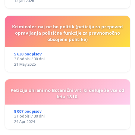
12 Jan 2026
Kriminalec naj ne bo politik (peticija za prepoved
opravljanja politične funkcije za pravnomočno
obsojene politike)
5 630 podpisov
3 Podpisi / 30 dni
21 May 2025
Peticija ohranimo Botanični vrt, ki deluje že vse od
leta 1810.
8 007 podpisov
3 Podpisi / 30 dni
24 Apr 2024