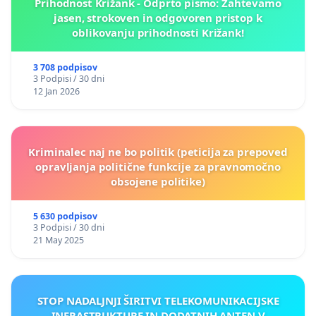
Prihodnost Križank - Odprto pismo: Zahtevamo
jasen, strokoven in odgovoren pristop k
oblikovanju prihodnosti Križank!
3 708 podpisov
3 Podpisi / 30 dni
12 Jan 2026
Kriminalec naj ne bo politik (peticija za prepoved
opravljanja politične funkcije za pravnomočno
obsojene politike)
5 630 podpisov
3 Podpisi / 30 dni
21 May 2025
STOP NADALJNJI ŠIRITVI TELEKOMUNIKACIJSKE
INFRASTRUKTURE IN DODATNIH ANTEN V