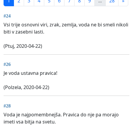
1
2
3
4
5
6
7
8
9
...
28
»
#24
Vsi trije osnovni viri, zrak, zemlja, voda ne bi smeli nikoli
biti v zasebni lasti.
(Ptuj, 2020-04-22)
#26
Je voda ustavna pravica!
(Polzela, 2020-04-22)
#28
Voda je najpomembnejša. Pravica do nje pa morajo
imeti vsa bitja na svetu.