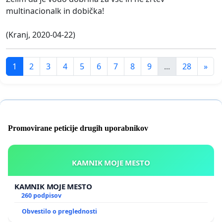
multinacionalk in dobička!
(Kranj, 2020-04-22)
1
2
3
4
5
6
7
8
9
...
28
»
Promovirane peticije drugih uporabnikov
KAMNIK MOJE MESTO
KAMNIK MOJE MESTO
260 podpisov
Obvestilo o preglednosti