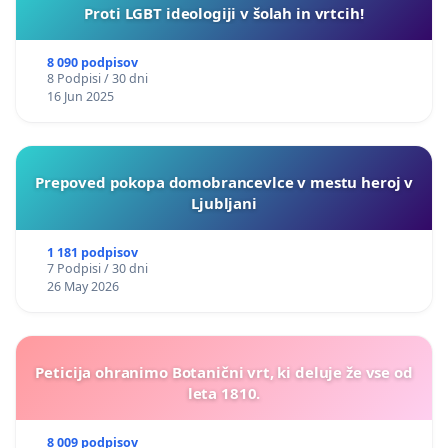
Proti LGBT ideologiji v šolah in vrtcih!
8 090 podpisov
8 Podpisi / 30 dni
16 Jun 2025
Prepoved pokopa domobrancevlce v mestu heroj v
Ljubljani
1 181 podpisov
7 Podpisi / 30 dni
26 May 2026
Peticija ohranimo Botanični vrt, ki deluje že vse od
leta 1810.
8 009 podpisov