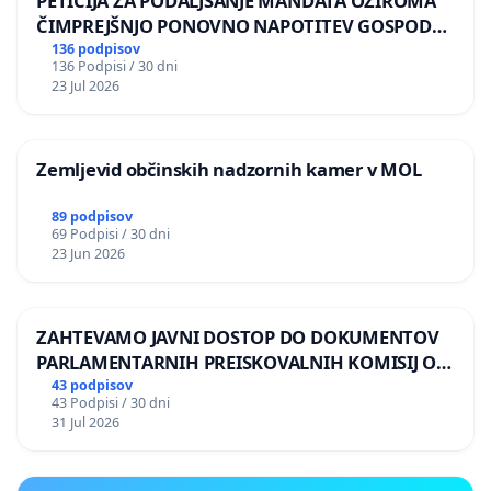
PETICIJA ZA PODALJŠANJE MANDATA OZIROMA
ČIMPREJŠNJO PONOVNO NAPOTITEV GOSPODA
BERNARDA ŠRAJNERJA NA VELEPOSLANIŠTVO
136 podpisov
136 Podpisi / 30 dni
REPUBLIKE SLOVENIJE V MOSKVI
23 Jul 2026
Zemljevid občinskih nadzornih kamer v MOL
89 podpisov
69 Podpisi / 30 dni
23 Jun 2026
ZAHTEVAMO JAVNI DOSTOP DO DOKUMENTOV
PARLAMENTARNIH PREISKOVALNIH KOMISIJ O
ILEGALNI TRGOVINI Z OROŽJEM
43 podpisov
43 Podpisi / 30 dni
31 Jul 2026