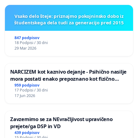
Vsako delo šteje: priznajmo pokojninsko dobo iz
študentskega dela tudi za generacijo pred 2015
847 podpisov
18 Podpisi / 30 dni
29 Mar 2026
NARCIZEM kot kaznivo dejanje - Psihično nasilje
mora postati enako prepoznano kot fizično
nasilje
959 podpisov
17 Podpisi / 30 dni
17 Jun 2026
Zavzemimo se za NEvračljivost upravičeno
prejete/ga DSP in VD
439 podpisov
15 Podpisi / 30 dni