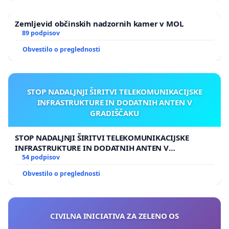
Zemljevid občinskih nadzornih kamer v MOL
89 podpisov
Obvestilo o preglednosti
STOP NADALJNJI ŠIRITVI TELEKOMUNIKACIJSKE
INFRASTRUKTURE IN DODATNIH ANTEN V
GRADIŠČAKU
STOP NADALJNJI ŠIRITVI TELEKOMUNIKACIJSKE
INFRASTRUKTURE IN DODATNIH ANTEN V
GRADIŠČAKU
54 podpisov
Obvestilo o preglednosti
CIVILNA INICIATIVA ZA ZELENO OS