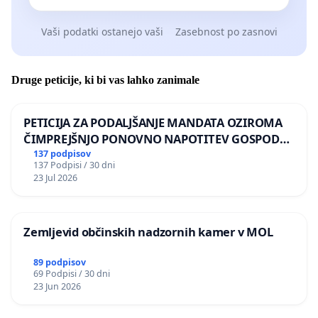
Vaši podatki ostanejo vaši
Zasebnost po zasnovi
Druge peticije, ki bi vas lahko zanimale
PETICIJA ZA PODALJŠANJE MANDATA OZIROMA
ČIMPREJŠNJO PONOVNO NAPOTITEV GOSPODA
BERNARDA ŠRAJNERJA NA VELEPOSLANIŠTVO
137 podpisov
137 Podpisi / 30 dni
REPUBLIKE SLOVENIJE V MOSKVI
23 Jul 2026
Zemljevid občinskih nadzornih kamer v MOL
89 podpisov
69 Podpisi / 30 dni
23 Jun 2026