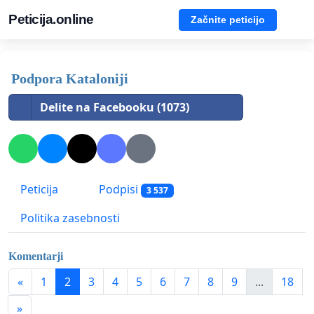
Peticija.online
Začnite peticijo
Podpora Kataloniji
Delite na Facebooku (1073)
Peticija
Podpisi
3 537
Politika zasebnosti
Komentarji
«
1
2
3
4
5
6
7
8
9
...
18
»