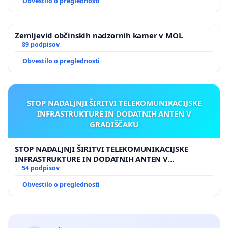
Obvestilo o preglednosti
Zemljevid občinskih nadzornih kamer v MOL
89 podpisov
Obvestilo o preglednosti
STOP NADALJNJI ŠIRITVI TELEKOMUNIKACIJSKE
INFRASTRUKTURE IN DODATNIH ANTEN V
GRADIŠČAKU
STOP NADALJNJI ŠIRITVI TELEKOMUNIKACIJSKE
INFRASTRUKTURE IN DODATNIH ANTEN V
GRADIŠČAKU
54 podpisov
Obvestilo o preglednosti