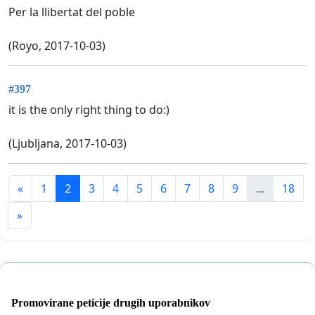
Per la llibertat del poble
(Royo, 2017-10-03)
#397
it is the only right thing to do:)
(Ljubljana, 2017-10-03)
«
1
2
3
4
5
6
7
8
9
...
18
»
Promovirane peticije drugih uporabnikov