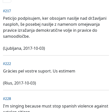
#217
Peticijo podpisujem, ker obsojam nasilje nad državljani
nasploh, še posebej nasilje z namenom omejevanja
pravice izražanja demokratične volje in pravice do
samoodločbe.
(Ljubljana, 2017-10-03)
#222
Gràcies pel vostre suport. Us estimem
(Rius, 2017-10-03)
#228
I'm singing because must stop spanish violence against
catalan citizen