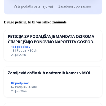
Vaši podatki ostanejo vaši
Zasebnost po zasnovi
Druge peticije, ki bi vas lahko zanimale
PETICIJA ZA PODALJŠANJE MANDATA OZIROMA
ČIMPREJŠNJO PONOVNO NAPOTITEV GOSPODA
BERNARDA ŠRAJNERJA NA VELEPOSLANIŠTVO
131 podpisov
131 Podpisi / 30 dni
REPUBLIKE SLOVENIJE V MOSKVI
23 Jul 2026
Zemljevid občinskih nadzornih kamer v MOL
87 podpisov
67 Podpisi / 30 dni
23 Jun 2026