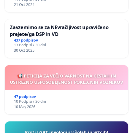
21 Oct 2024
Zavzemimo se za NEvračljivost upravičeno
prejete/ga DSP in VD
437 podpisov
13 Podpisi / 30 dni
30 Oct 2025
📢 PETICIJA ZA VEČJO VARNOST NA CESTAH IN
USTREZNO USPOSOBLJENOST POKLICNIH VOZNIKOV
47 podpisov
10 Podpisi / 30 dni
10 May 2026
Proti LGBT ideologiji v šolah in vrtcih!