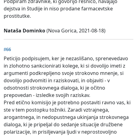
Podpiram zdravnike, ki govorijo resnico, navajajo
dejstva in študije in niso prodane farmacevtske
prostitutke.
Nataša Dominko
(Nova Gorica, 2021-08-18)
#66
Peticijo podpisujem, ker je nezaslišano, sprenevedavo
in zlohotno sankcionirati kolege, ki si dovolijo imeti z
argumenti podkrepljeno svoje strokovno mnenje, si
dovolijo podvomiti in raziskovati, in objaviti - v
odsotnosti strokovnega dialoga, ki je očitno
prepovedan - izsledke svojih raziskav.
Pred etično komisijo je potrebno postaviti ravno vas, ki
ste v tem postopku tožniki. Zaradi vztrajnega,
arogantnega, in nedopustnega ukinjanja strokovnega
dialoga, ki je pripeljal do sedanje situacije družbene
polarizacije, in prisiljevanja ljudi v neprostovoljno