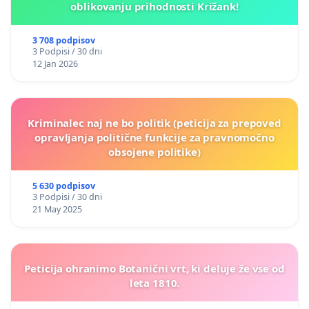
oblikovanju prihodnosti Križank!
3 708 podpisov
3 Podpisi / 30 dni
12 Jan 2026
Kriminalec naj ne bo politik (peticija za prepoved
opravljanja politične funkcije za pravnomočno
obsojene politike)
5 630 podpisov
3 Podpisi / 30 dni
21 May 2025
Peticija ohranimo Botanični vrt, ki deluje že vse od
leta 1810.