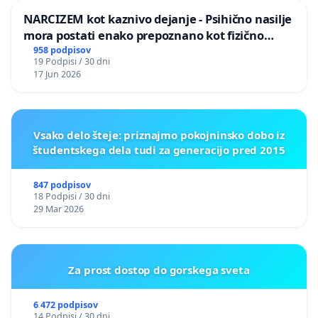
NARCIZEM kot kaznivo dejanje - Psihično nasilje
mora postati enako prepoznano kot fizično
nasilje
958 podpisov
19 Podpisi / 30 dni
17 Jun 2026
Vsako delo šteje: priznajmo pokojninsko dobo iz
študentskega dela tudi za generacijo pred 2015
847 podpisov
18 Podpisi / 30 dni
29 Mar 2026
Za prost dostop do gorskega sveta
6 472 podpisov
14 Podpisi / 30 dni