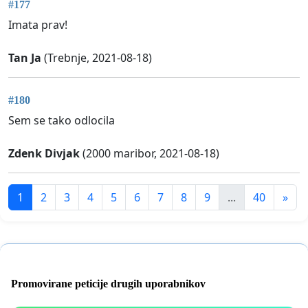
#177
Imata prav!
Tan Ja
(Trebnje, 2021-08-18)
#180
Sem se tako odlocila
Zdenk Divjak
(2000 maribor, 2021-08-18)
1
2
3
4
5
6
7
8
9
...
40
»
Promovirane peticije drugih uporabnikov