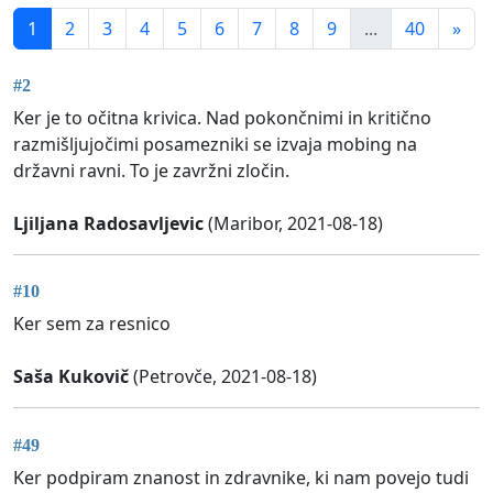
1
2
3
4
5
6
7
8
9
...
40
»
#2
Ker je to očitna krivica. Nad pokončnimi in kritično
razmišljujočimi posamezniki se izvaja mobing na
državni ravni. To je zavržni zločin.
Ljiljana Radosavljevic
(Maribor, 2021-08-18)
#10
Ker sem za resnico
Saša Kukovič
(Petrovče, 2021-08-18)
#49
Ker podpiram znanost in zdravnike, ki nam povejo tudi