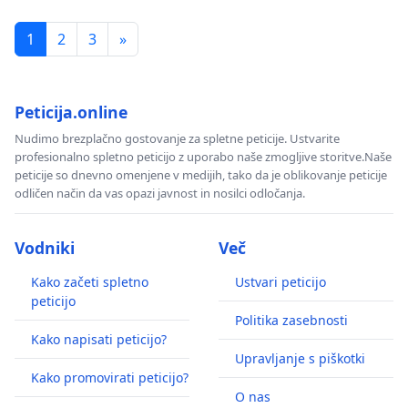
1
2
3
»
Peticija.online
Nudimo brezplačno gostovanje za spletne peticije. Ustvarite
profesionalno spletno peticijo z uporabo naše zmogljive storitve.Naše
peticije so dnevno omenjene v medijih, tako da je oblikovanje peticije
odličen način da vas opazi javnost in nosilci odločanja.
Vodniki
Več
Kako začeti spletno
Ustvari peticijo
peticijo
Politika zasebnosti
Kako napisati peticijo?
Upravljanje s piškotki
Kako promovirati peticijo?
O nas