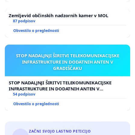
Zemljevid občinskih nadzornih kamer v MOL
87 podpisov
Obvestilo o preglednosti
STOP NADALJNJI ŠIRITVI TELEKOMUNIKACIJSKE
INFRASTRUKTURE IN DODATNIH ANTEN V
GRADIŠČAKU
STOP NADALJNJI ŠIRITVI TELEKOMUNIKACIJSKE
INFRASTRUKTURE IN DODATNIH ANTEN V
GRADIŠČAKU
54 podpisov
Obvestilo o preglednosti
ZAČNI SVOJO LASTNO PETICIJO