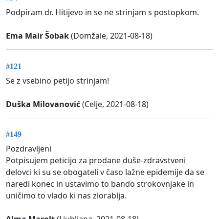
Podpiram dr. Hitijevo in se ne strinjam s postopkom.
Ema Mair Šobak
(Domžale, 2021-08-18)
#121
Se z vsebino petijo strinjam!
Duška Milovanović
(Celje, 2021-08-18)
#149
Pozdravljeni
Potpisujem peticijo za prodane duše-zdravstveni
delovci ki su se obogateli v časo lažne epidemije da se
naredi konec in ustavimo to bando strokovnjake in
uničimo to vlado ki nas zlorablja.
Alma Marolt
(Ljubljana, 2021-08-18)