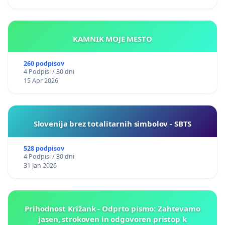
KAMNIK MOJE MESTO
260 podpisov
4 Podpisi / 30 dni
15 Apr 2026
Slovenija brez totalitarnih simbolov - SBTS
528 podpisov
4 Podpisi / 30 dni
31 Jan 2026
Prihodnost Križank - Odprto pismo: Zahtevamo
jasen, strokoven in odgovoren pristop k