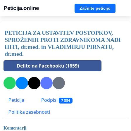
Peticija.online
Začnite peticijo
PETICIJA ZA USTAVITEV POSTOPKOV,
SPROŽENIH PROTI ZDRAVNIKOMA NADI
HITI, dr.med. in VLADIMIRJU PIRNATU,
dr.med.
Delite na Facebooku (1659)
Peticija
Podpisi
7 884
Politika zasebnosti
Komentarji