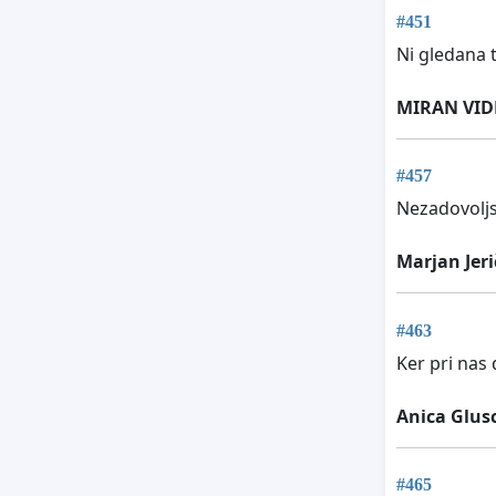
#451
Ni gledana 
MIRAN VID
#457
Nezadovoljs
Marjan Jeri
#463
Ker pri nas
Anica Glusc
#465