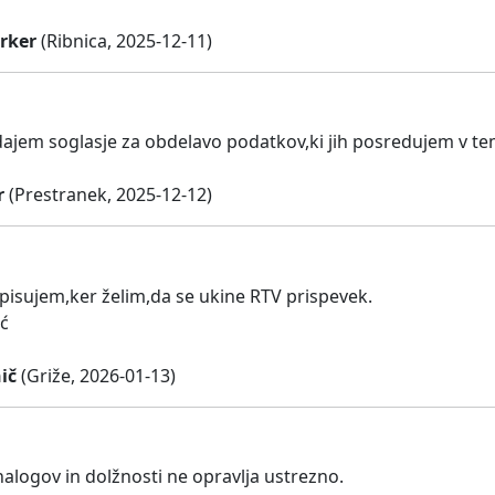
irker
(Ribnica, 2025-12-11)
 dajem soglasje za obdelavo podatkov,ki jih posredujem v 
r
(Prestranek, 2025-12-12)
dpisujem,ker želim,da se ukine RTV prispevek.
ć
ič
(Griže, 2026-01-13)
alogov in dolžnosti ne opravlja ustrezno.