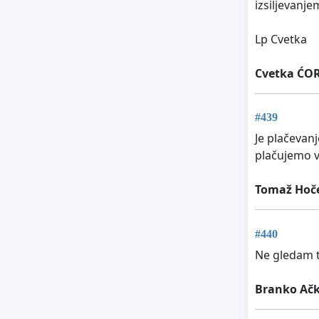
izsiljevanje
Lp Cvetka
Cvetka ĆO
#439
Je plačevanj
plačujemo v
Tomaž Hoč
#440
Ne gledam t
Branko Ač