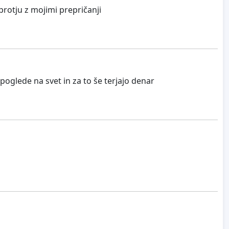
protju z mojimi prepričanji
mi poglede na svet in za to še terjajo denar