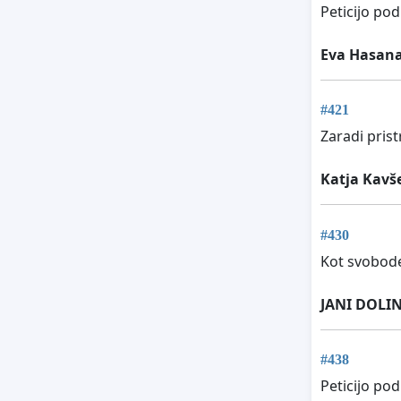
Peticijo pod
Eva Hasana
#421
Zaradi pris
Katja Kavš
#430
Kot svobode
JANI DOLI
#438
Peticijo po