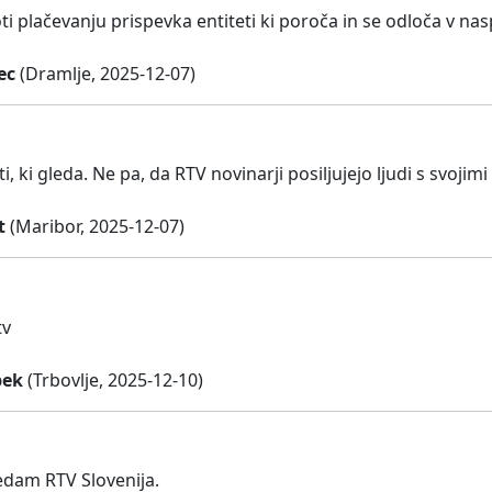
i plačevanju prispevka entiteti ki poroča in se odloča v nas
ec
(Dramlje, 2025-12-07)
sti, ki gleda. Ne pa, da RTV novinarji posiljujejo ljudi s svoji
t
(Maribor, 2025-12-07)
tv
bek
(Trbovlje, 2025-12-10)
ledam RTV Slovenija.