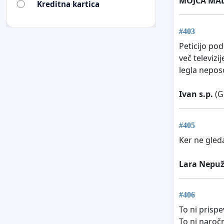
MOJCA MA
Kreditna kartica
#403
Peticijo po
več televizi
legla neposo
Ivan s.p.
(G
#405
Ker ne gled
Lara Nepuž
#406
To ni prispe
To ni naročn