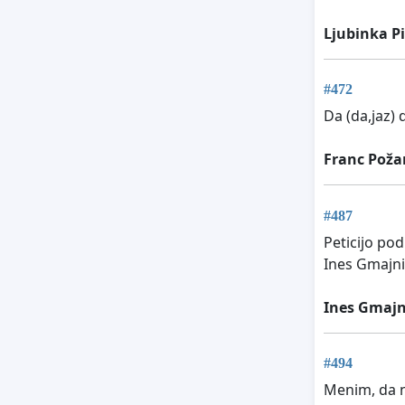
Ljubinka P
#472
Da (da,jaz)
Franc Poža
#487
Peticijo po
Ines Gmajni
Ines Gmajn
#494
Menim, da n