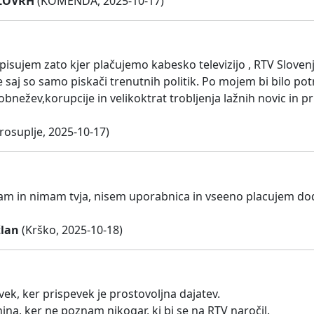
LOVRH
(KOMENDA, 2025-10-17)
dpisujem zato kjer plačujemo kabesko televizijo , RTV Slove
je saj so samo piskači trenutnih politik. Po mojem bi bilo pot
bnežev,korupcije in velikoktrat trobljenja lažnih novic in pr
rosuplje, 2025-10-17)
am in nimam tvja, nisem uporabnica in vseeno placujem do
lan
(Krško, 2025-10-18)
vek, ker prispevek je prostovoljna dajatev.
ina, ker ne poznam nikogar, ki bi se na RTV naročil.