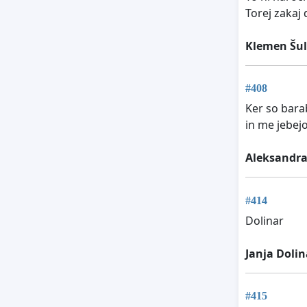
Torej zakaj 
Klemen Šul
#408
Ker so barab
in me jebejo
Aleksandra
#414
Dolinar
Janja Dolin
#415