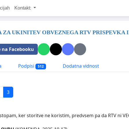
cijah
Kontakt:
A ZA UKINITEV OBVEZNEGA RTV PRISPEVKA
e na Facebooku
a
Podpisi
Dodatna vidnost
512
3
ristopam, ker storitve ne koristim, predvsem pa da RTV ni VE