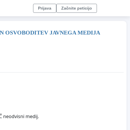
Prijava
Začnite peticijo
 IN OSVOBODITEV JAVNEGA MEDIJA
Č neodvisni medij.