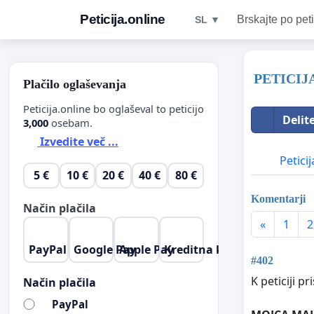
Peticija.online
Brskajte po peti
SL ▼
PETICIJ
Plačilo oglaševanja
Peticija.online bo oglaševal to peticijo
Delit
3,000
osebam.
Izvedite več ...
Peticij
5 €
10 €
20 €
40 €
80 €
Komentarji
Način plačila
«
1
2
PayPal
Google Pay
Apple Pay
Kreditna kartica
#402
K peticiji p
Način plačila
PayPal