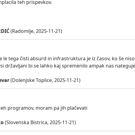
mplacila teh prispevkov.
RDIĆ
(Radomlje, 2025-11-21)
e le tega čisti absurd in infrastruktura je iz časov, ko še nis
si državljani bi se lahko kaj spremenilo ampak nas nategujej
evar
(Dolenjske Toplice, 2025-11-21)
eh programov, moram pa jih plačevati
ko
(Slovenska Bistrica, 2025-11-21)