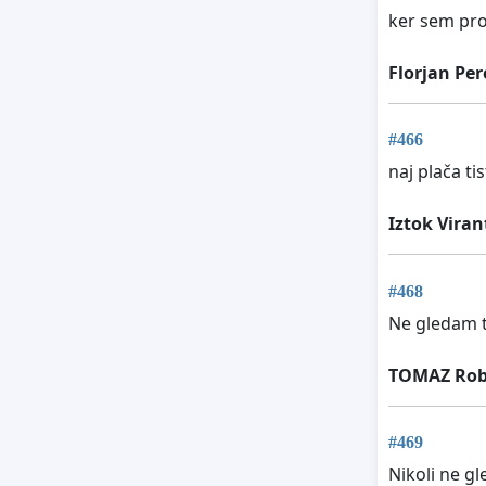
ker sem prot
Florjan Per
#466
naj plača ti
Iztok Viran
#468
Ne gledam 
TOMAZ Ro
#469
Nikoli ne g