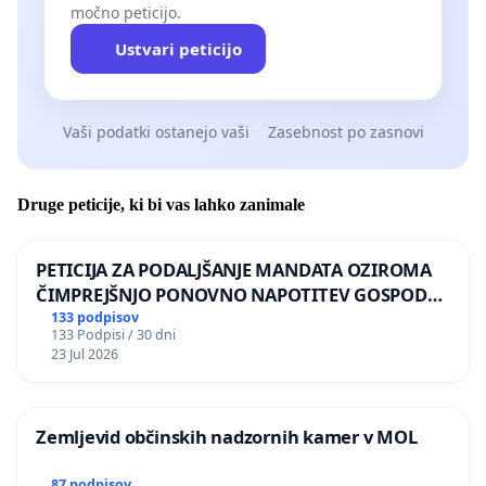
močno peticijo.
Ustvari peticijo
Vaši podatki ostanejo vaši
Zasebnost po zasnovi
Druge peticije, ki bi vas lahko zanimale
PETICIJA ZA PODALJŠANJE MANDATA OZIROMA
ČIMPREJŠNJO PONOVNO NAPOTITEV GOSPODA
BERNARDA ŠRAJNERJA NA VELEPOSLANIŠTVO
133 podpisov
133 Podpisi / 30 dni
REPUBLIKE SLOVENIJE V MOSKVI
23 Jul 2026
Zemljevid občinskih nadzornih kamer v MOL
87 podpisov