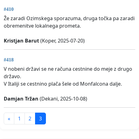
#410
Že zaradi Ozimskega sporazuma, druga točka pa zaradi
obremenitve lokalnega prometa.
Kristjan Barut
(Koper, 2025-07-20)
#418
V nobeni državi se ne računa cestnine do meje z drugo
državo.
V Italiji se cestnino plača šele od Monfalcona dalje.
Damjan Tržan
(Dekani, 2025-10-08)
«
1
2
3