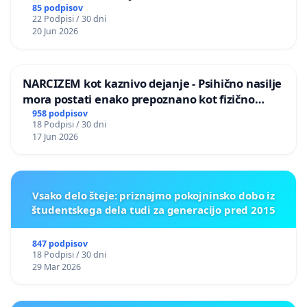
PRESTRANEK
85 podpisov
22 Podpisi / 30 dni
20 Jun 2026
NARCIZEM kot kaznivo dejanje - Psihično nasilje
mora postati enako prepoznano kot fizično
nasilje
958 podpisov
18 Podpisi / 30 dni
17 Jun 2026
Vsako delo šteje: priznajmo pokojninsko dobo iz
študentskega dela tudi za generacijo pred 2015
847 podpisov
18 Podpisi / 30 dni
29 Mar 2026