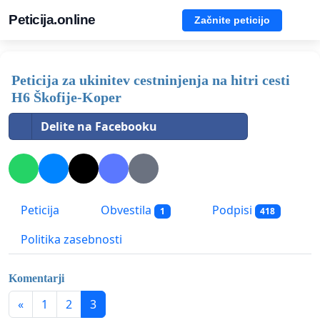
Peticija.online
Začnite peticijo
Peticija za ukinitev cestninjenja na hitri cesti
H6 Škofije-Koper
Delite na Facebooku
Peticija
Obvestila
Podpisi
1
418
Politika zasebnosti
Komentarji
«
1
2
3