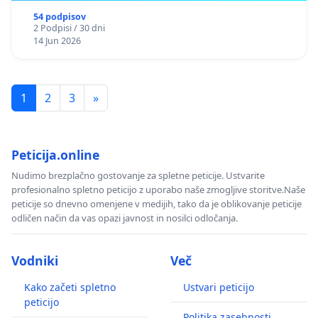
54 podpisov
2 Podpisi / 30 dni
14 Jun 2026
1
2
3
»
Peticija.online
Nudimo brezplačno gostovanje za spletne peticije. Ustvarite
profesionalno spletno peticijo z uporabo naše zmogljive storitve.Naše
peticije so dnevno omenjene v medijih, tako da je oblikovanje peticije
odličen način da vas opazi javnost in nosilci odločanja.
Vodniki
Več
Kako začeti spletno
Ustvari peticijo
peticijo
Politika zasebnosti