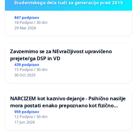
študentskega dela tudi za generacijo pred 2015
847 podpisov
18 Podpisi / 30 dni
29 Mar 2026
Zavzemimo se za NEvračljivost upravičeno
prejete/ga DSP in VD
439 podpisov
15 Podpisi / 30 dni
30 Oct 2025
NARCIZEM kot kaznivo dejanje - Psihično nasilje
mora postati enako prepoznano kot fizično
nasilje
959 podpisov
12 Podpisi / 30 dni
17 Jun 2026