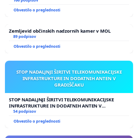
166 podpisov
Obvestilo o preglednosti
Zemljevid občinskih nadzornih kamer v MOL
89 podpisov
Obvestilo o preglednosti
STOP NADALJNJI ŠIRITVI TELEKOMUNIKACIJSKE
INFRASTRUKTURE IN DODATNIH ANTEN V
GRADIŠČAKU
STOP NADALJNJI ŠIRITVI TELEKOMUNIKACIJSKE
INFRASTRUKTURE IN DODATNIH ANTEN V
GRADIŠČAKU
54 podpisov
Obvestilo o preglednosti