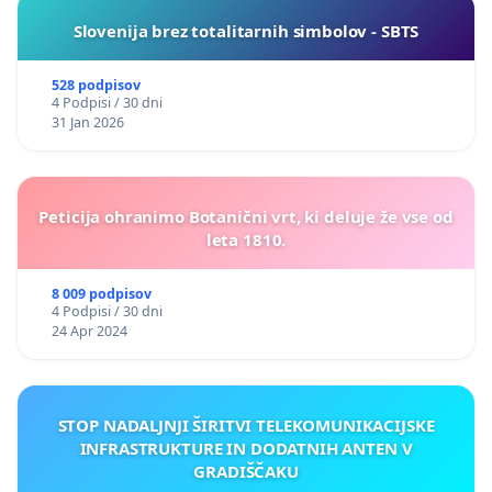
Slovenija brez totalitarnih simbolov - SBTS
528 podpisov
4 Podpisi / 30 dni
31 Jan 2026
Peticija ohranimo Botanični vrt, ki deluje že vse od
leta 1810.
8 009 podpisov
4 Podpisi / 30 dni
24 Apr 2024
STOP NADALJNJI ŠIRITVI TELEKOMUNIKACIJSKE
INFRASTRUKTURE IN DODATNIH ANTEN V
GRADIŠČAKU