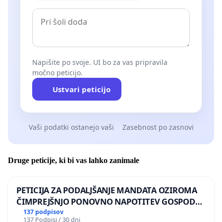
Napišite po svoje. UI bo za vas pripravila
močno peticijo.
Ustvari peticijo
Vaši podatki ostanejo vaši
Zasebnost po zasnovi
Druge peticije, ki bi vas lahko zanimale
PETICIJA ZA PODALJŠANJE MANDATA OZIROMA
ČIMPREJŠNJO PONOVNO NAPOTITEV GOSPODA
BERNARDA ŠRAJNERJA NA VELEPOSLANIŠTVO
137 podpisov
137 Podpisi / 30 dni