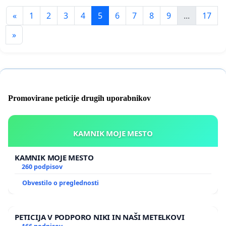
«
1
2
3
4
5
6
7
8
9
...
17
»
Promovirane peticije drugih uporabnikov
KAMNIK MOJE MESTO
KAMNIK MOJE MESTO
260 podpisov
Obvestilo o preglednosti
PETICIJA V PODPORO NIKI IN NAŠI METELKOVI