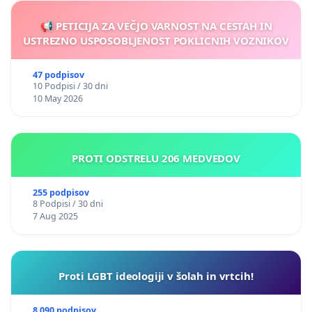
📢 PETICIJA ZA VEČJO VARNOST NA CESTAH IN
USTREZNO USPOSOBLJENOST POKLICNIH VOZNIKOV
47 podpisov
10 Podpisi / 30 dni
10 May 2026
PROTI ODSTRELU 206 MEDVEDOV
255 podpisov
8 Podpisi / 30 dni
7 Aug 2025
Proti LGBT ideologiji v šolah in vrtcih!
8 090 podpisov