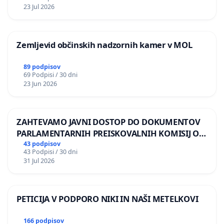
REPUBLIKE SLOVENIJE V MOSKVI
23 Jul 2026
Zemljevid občinskih nadzornih kamer v MOL
89 podpisov
69 Podpisi / 30 dni
23 Jun 2026
ZAHTEVAMO JAVNI DOSTOP DO DOKUMENTOV
PARLAMENTARNIH PREISKOVALNIH KOMISIJ O
ILEGALNI TRGOVINI Z OROŽJEM
43 podpisov
43 Podpisi / 30 dni
31 Jul 2026
PETICIJA V PODPORO NIKI IN NAŠI METELKOVI
166 podpisov