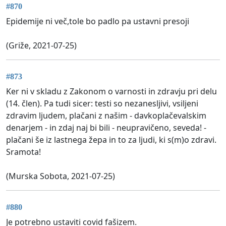
#870
Epidemije ni več,tole bo padlo pa ustavni presoji
(Griže, 2021-07-25)
#873
Ker ni v skladu z Zakonom o varnosti in zdravju pri delu
(14. člen). Pa tudi sicer: testi so nezanesljivi, vsiljeni
zdravim ljudem, plačani z našim - davkoplačevalskim
denarjem - in zdaj naj bi bili - neupravičeno, seveda! -
plačani še iz lastnega žepa in to za ljudi, ki s(m)o zdravi.
Sramota!
(Murska Sobota, 2021-07-25)
#880
Je potrebno ustaviti covid fašizem.