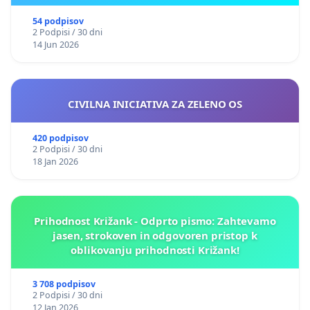
54 podpisov
2 Podpisi / 30 dni
14 Jun 2026
CIVILNA INICIATIVA ZA ZELENO OS
420 podpisov
2 Podpisi / 30 dni
18 Jan 2026
Prihodnost Križank - Odprto pismo: Zahtevamo
jasen, strokoven in odgovoren pristop k
oblikovanju prihodnosti Križank!
3 708 podpisov
2 Podpisi / 30 dni
12 Jan 2026