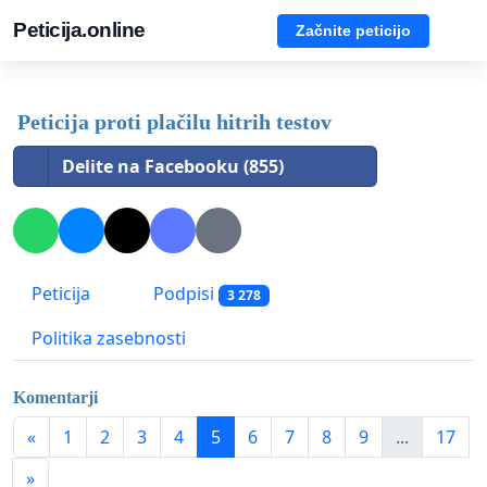
Peticija.online
Začnite peticijo
Peticija proti plačilu hitrih testov
Delite na Facebooku (855)
Peticija
Podpisi
3 278
Politika zasebnosti
Komentarji
«
1
2
3
4
5
6
7
8
9
...
17
»