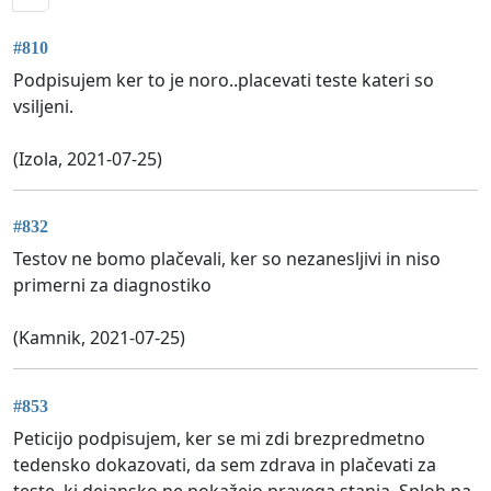
#810
Podpisujem ker to je noro..placevati teste kateri so
vsiljeni.
(Izola, 2021-07-25)
#832
Testov ne bomo plačevali, ker so nezanesljivi in niso
primerni za diagnostiko
(Kamnik, 2021-07-25)
#853
Peticijo podpisujem, ker se mi zdi brezpredmetno
tedensko dokazovati, da sem zdrava in plačevati za
teste, ki dejansko ne pokažejo pravega stanja. Sploh pa