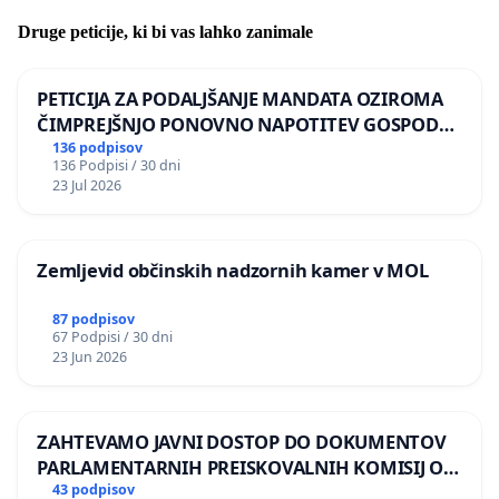
Druge peticije, ki bi vas lahko zanimale
PETICIJA ZA PODALJŠANJE MANDATA OZIROMA
ČIMPREJŠNJO PONOVNO NAPOTITEV GOSPODA
BERNARDA ŠRAJNERJA NA VELEPOSLANIŠTVO
136 podpisov
136 Podpisi / 30 dni
REPUBLIKE SLOVENIJE V MOSKVI
23 Jul 2026
Zemljevid občinskih nadzornih kamer v MOL
87 podpisov
67 Podpisi / 30 dni
23 Jun 2026
ZAHTEVAMO JAVNI DOSTOP DO DOKUMENTOV
PARLAMENTARNIH PREISKOVALNIH KOMISIJ O
ILEGALNI TRGOVINI Z OROŽJEM
43 podpisov