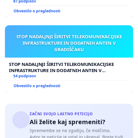
87 podpisov
Obvestilo o preglednosti
STOP NADALJNJI ŠIRITVI TELEKOMUNIKACIJSKE
INFRASTRUKTURE IN DODATNIH ANTEN V
GRADIŠČAKU
STOP NADALJNJI ŠIRITVI TELEKOMUNIKACIJSKE
INFRASTRUKTURE IN DODATNIH ANTEN V
GRADIŠČAKU
54 podpisov
Obvestilo o preglednosti
ZAČNI SVOJO LASTNO PETICIJO
Ali želite kaj spremeniti?
Spremembe se ne zgodijo, če molčimo.
Avtor te peticije je vstal in ukrepal. Boste tudi