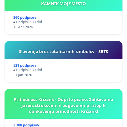
KAMNIK MOJE MESTO
260 podpisov
4 Podpisi / 30 dni
15 Apr 2026
Slovenija brez totalitarnih simbolov - SBTS
528 podpisov
4 Podpisi / 30 dni
31 Jan 2026
Prihodnost Križank - Odprto pismo: Zahtevamo
jasen, strokoven in odgovoren pristop k
oblikovanju prihodnosti Križank!
3 708 podpisov