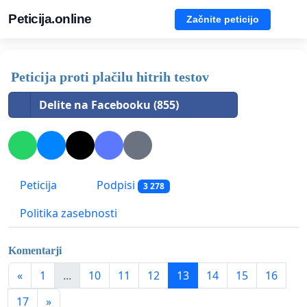
Peticija.online
Začnite peticijo
Peticija proti plačilu hitrih testov
Delite na Facebooku (855)
Peticija
Podpisi
3 278
Politika zasebnosti
Komentarji
«
1
...
10
11
12
13
14
15
16
17
»