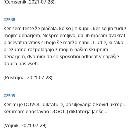
(Čemšenik, 2021-07-28)
#2588
Ker sem teste že plačala, ko so jih kupili, ker so jih tudi z
mojim denarjem. Nesprejemljivo, da jih moram dvakrat
plačevat in vmes si bojo še maržo nabili. Ljudje, ki tako
brezumno razpolagajo z mojim-našim skupnim
denarjem, dvomim da so sposobni odločat v najvišje
dobro nas vseh.
(Postojna, 2021-07-28)
#2595
Ker mi je DOVOLJ diktature, posiljevanja z kovid ukrepi,
ker imam enostavno DOVOLJ diktatorja Janše...
(Vojnik, 2021-07-29)