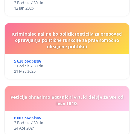
3 Podpisi / 30 dni
12 Jan 2026
Kriminalec naj ne bo politik (peticija za prepoved
opravljanja politične funkcije za pravnomočno
obsojene politike)
5 630 podpisov
3 Podpisi / 30 dni
21 May 2025
Peticija ohranimo Botanični vrt, ki deluje že vse od
leta 1810.
8 007 podpisov
3 Podpisi / 30 dni
24 Apr 2024