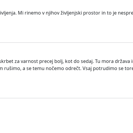
ljenja. Mi rinemo v njihov življenjski prostor in to je nespr
rbet za varnost precej bolj, kot do sedaj. Tu mora država 
rušimo, a se temu nočemo odrečt. Vsaj potrudimo se torej ! 