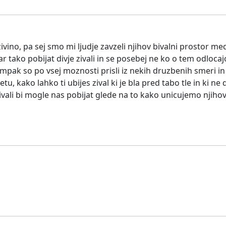
zivino, pa sej smo mi ljudje zavzeli njihov bivalni prostor me
kar tako pobijat divje zivali in se posebej ne ko o tem odloca
 ampak so po vsej moznosti prisli iz nekih druzbenih smeri i
 kako lahko ti ubijes zival ki je bla pred tabo tle in ki ne d
ivali bi mogle nas pobijat glede na to kako unicujemo njihov 