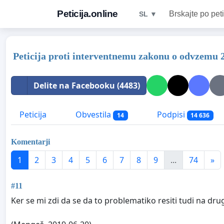
Peticija.online
Brskajte po peti
SL ▼
Peticija proti interventnemu zakonu o odvzemu 2
Delite na Facebooku (4483)
Peticija
Obvestila
Podpisi
14
14 636
Komentarji
1
2
3
4
5
6
7
8
9
...
74
»
#11
Ker se mi zdi da se da to problematiko resiti tudi na dru