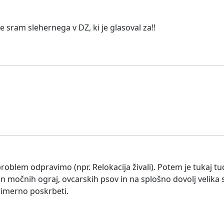
sram slehernega v DZ, ki je glasoval za!!
oblem odpravimo (npr. Relokacija živali). Potem je tukaj tud
in močnih ograj, ovcarskih psov in na splošno dovolj velika s
primerno poskrbeti.