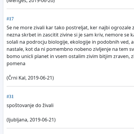
(Mengeš, 2019-06-20)
#17
Se ne more zivali kar tako postreljat, ker najbi ogrozale 
nezna skrbet in zascitit zivine si je sam kriv, nemore se 
solali na podrocju biologije, ekologije in podobnih ved,
nastale, kot da ni pomembno nobeno zivljenje na tem svetu,
bomo unicli planet in vsem ostalim zivim bitjim zraven, z
pomena
(Črni Kal, 2019-06-21)
#31
spoštovanje do živali
(ljubljana, 2019-06-21)