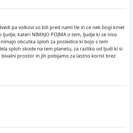
dvedi pa volkovi so bili pred nami tle in ce nek bogi kmet
jo ljudje, kateri NIMAJO POJMA o tem, ljudje ki se niso
n nimajo obcutka sploh za posledice ki bojo s tem
ela sploh skode na tem planetu, za razliko od ljudi ki si
bivalni prostor in jih pobijamo za lastno korist brez