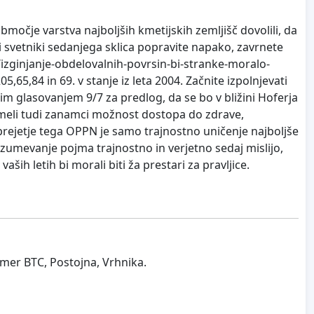
območje varstva najboljših kmetijskih zemljišč dovolili, da
i svetniki sedanjega sklica popravite napako, zavrnete
izginjanje-obdelovalnih-povrsin-bi-stranke-moralo-
,65,84 in 69. v stanje iz leta 2004. Začnite izpolnjevati
jim glasovanjem 9/7 za predlog, da se bo v bližini Hoferja
 imeli tudi zanamci možnost dostopa do zdrave,
prejetje tega OPPN je samo trajnostno uničenje najboljše
razumevanje pojma trajnostno in verjetno sedaj mislijo,
ih letih bi morali biti ža prestari za pravljice.
imer BTC, Postojna, Vrhnika.