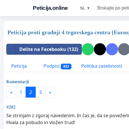
Peticija.online
Brskajte po peti
SL ▼
Peticija proti gradnji 4 trgovskega centra (Eur
Delite na Facebooku (132)
Peticija
Podpisi
Politika zasebnosti
452
Komentarji
«
1
2
3
»
#202
Se strinjam z zgoraj navedenim. In čas je, da se povežem
Hvala za pobudo in vložen trud!