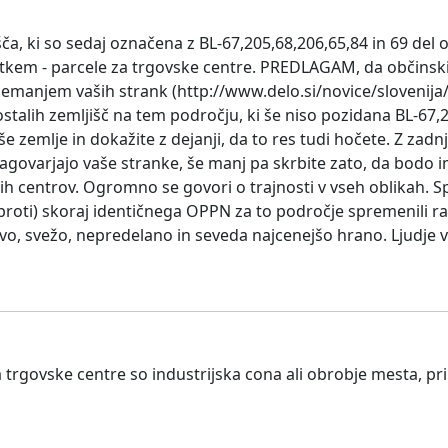
išča, ki so sedaj označena z BL-67,205,68,206,65,84 in 69 del 
ratkem - parcele za trgovske centre. PREDLAGAM, da občinsk
emanjem vaših strank (http://www.delo.si/novice/slovenija/
talih zemljišč na tem področju, ki še niso pozidana BL-67,205
e zemlje in dokažite z dejanji, da to res tudi hočete. Z zadn
 zagovarjajo vaše stranke, še manj pa skrbite zato, da bodo
h centrov. Ogromno se govori o trajnosti v vseh oblikah. S
1 proti) skoraj identičnega OPPN za to področje spremenili 
, svežo, nepredelano in seveda najcenejšo hrano. Ljudje v vaš
a trgovske centre so industrijska cona ali obrobje mesta, pr