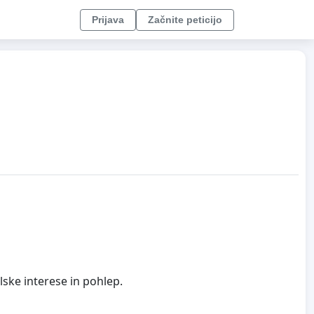
Prijava
Začnite peticijo
lske interese in pohlep.