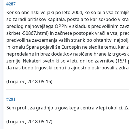
#287
Ker so občinski veljaki po leto 2004, ko so bila vsa zemlj
so zaradi pritiskov kapitala, postala to kar so/bodo v k
predlog najnovejšega OPPN v skladu s predvolilnim zavz
skrbeti-50867.html) in začnete postopek vračila vsaj preos
predvolilna zavzemanja vaših strank po ohtanitvi najboljš
in kmalu Špara pojavil še Eurospin ne sledite temu, kar
nepredelane in brez dodatkov nasičene hrane iz trgovski
zemlje. Nekateri svetniki so v letu dni od zavrnitve (15/
da nas bodo trgovski centri trajnostno oskrbovali z zdravo
(Logatec, 2018-05-16)
#291
Sem proti, za gradnjo trgovskega centra v lepi okolici. Z
(Logatec, 2018-05-17)