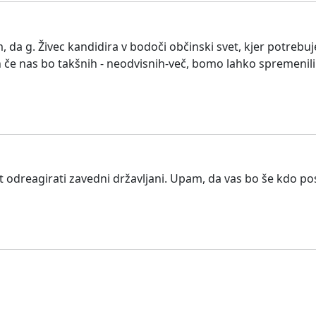
 da g. Živec kandidira v bodoči občinski svet, kjer potrebuj
 in če nas bo takšnih - neodvisnih-več, bomo lahko spremenili 
 odreagirati zavedni državljani. Upam, da vas bo še kdo p