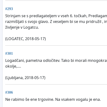
#293
Strinjam se s predlagateljem v vseh 6. točkah, Predlagam,
razmišljati s svojo glavo. Z veseljem bi se mu pridružil ,
življenje v Logatcu.
(LOGATEC, 2018-05-17)
#301
Logadčani, pametna odločitev. Tako bi morali mnogokrat
okolje,....
(Ljubljana, 2018-05-17)
#306
Ne rabimo še ene trgovine. Na vsakem vogalu je ena.