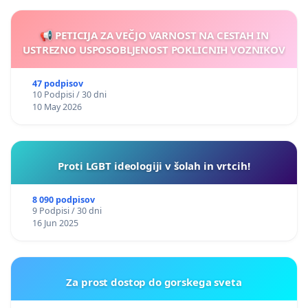
📢 PETICIJA ZA VEČJO VARNOST NA CESTAH IN
USTREZNO USPOSOBLJENOST POKLICNIH VOZNIKOV
47 podpisov
10 Podpisi / 30 dni
10 May 2026
Proti LGBT ideologiji v šolah in vrtcih!
8 090 podpisov
9 Podpisi / 30 dni
16 Jun 2025
Za prost dostop do gorskega sveta