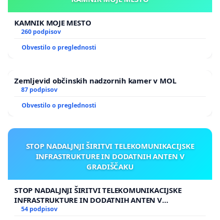
KAMNIK MOJE MESTO
260 podpisov
Obvestilo o preglednosti
Zemljevid občinskih nadzornih kamer v MOL
87 podpisov
Obvestilo o preglednosti
STOP NADALJNJI ŠIRITVI TELEKOMUNIKACIJSKE
INFRASTRUKTURE IN DODATNIH ANTEN V
GRADIŠČAKU
STOP NADALJNJI ŠIRITVI TELEKOMUNIKACIJSKE
INFRASTRUKTURE IN DODATNIH ANTEN V
GRADIŠČAKU
54 podpisov