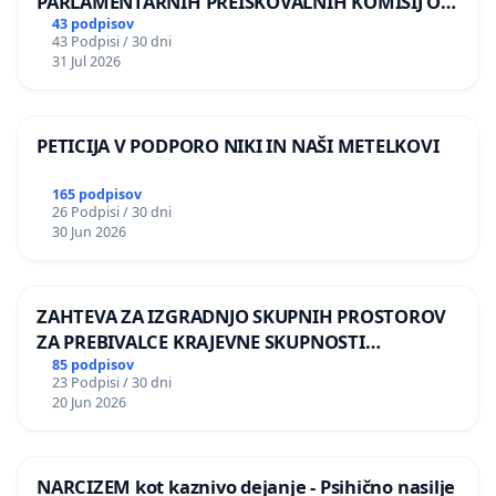
PARLAMENTARNIH PREISKOVALNIH KOMISIJ O
ILEGALNI TRGOVINI Z OROŽJEM
43 podpisov
43 Podpisi / 30 dni
31 Jul 2026
PETICIJA V PODPORO NIKI IN NAŠI METELKOVI
165 podpisov
26 Podpisi / 30 dni
30 Jun 2026
ZAHTEVA ZA IZGRADNJO SKUPNIH PROSTOROV
ZA PREBIVALCE KRAJEVNE SKUPNOSTI
PRESTRANEK
85 podpisov
23 Podpisi / 30 dni
20 Jun 2026
NARCIZEM kot kaznivo dejanje - Psihično nasilje