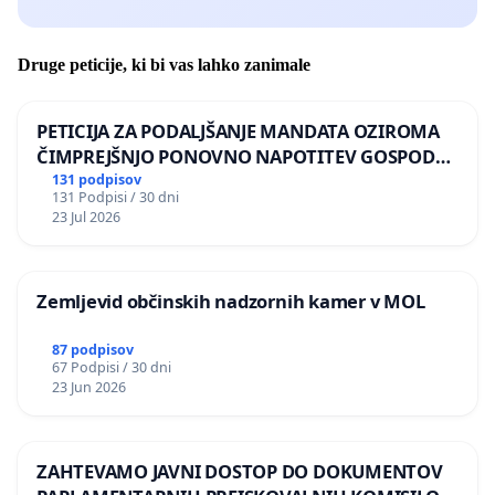
Druge peticije, ki bi vas lahko zanimale
PETICIJA ZA PODALJŠANJE MANDATA OZIROMA
ČIMPREJŠNJO PONOVNO NAPOTITEV GOSPODA
BERNARDA ŠRAJNERJA NA VELEPOSLANIŠTVO
131 podpisov
131 Podpisi / 30 dni
REPUBLIKE SLOVENIJE V MOSKVI
23 Jul 2026
Zemljevid občinskih nadzornih kamer v MOL
87 podpisov
67 Podpisi / 30 dni
23 Jun 2026
ZAHTEVAMO JAVNI DOSTOP DO DOKUMENTOV