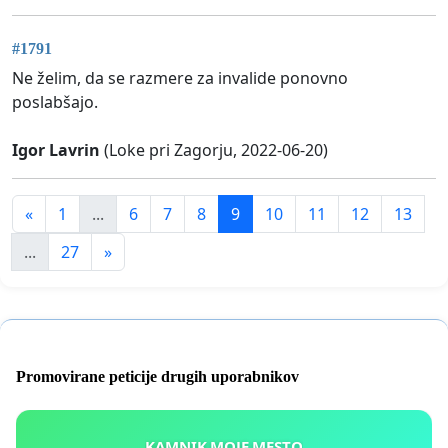
#1791
Ne želim, da se razmere za invalide ponovno
poslabšajo.
Igor Lavrin
(Loke pri Zagorju, 2022-06-20)
«
1
...
6
7
8
9
10
11
12
13
...
27
»
Promovirane peticije drugih uporabnikov
KAMNIK MOJE MESTO