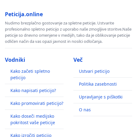
Peticija.online
Nudimo brezplačno gostovanje za spletne peticije. Ustvarite
profesionalno spletno peticijo z uporabo naše zmogljive storitve.Naše
peticije so dnevno omenjene v medijih, tako da je oblikovanje peticije
odličen način da vas opazi javnost in nosilci odločanja.
Vodniki
Več
Kako začeti spletno
Ustvari peticijo
peticijo
Politika zasebnosti
Kako napisati peticijo?
Upravljanje s piškotki
Kako promovirati peticijo?
O nas
Kako doseči medijsko
pokritost vaše peticije
Kako izročiti peticijo