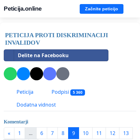
Peticija.online
Začnite peticijo
PETICIJA PROTI DISKRIMINACIJI
INVALIDOV
Delite na Facebooku
Peticija
Podpisi
5 360
Dodatna vidnost
Komentarji
«
1
...
6
7
8
9
10
11
12
13