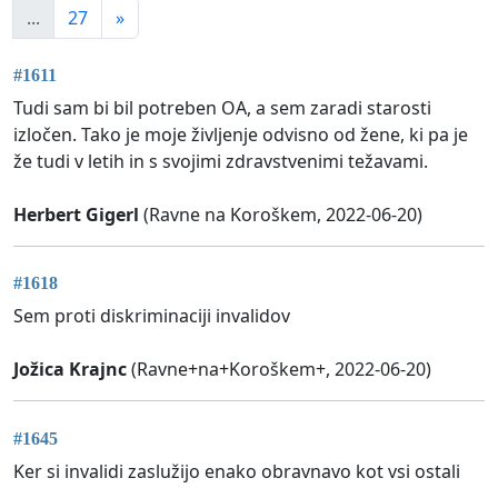
...
27
»
#1611
Tudi sam bi bil potreben OA, a sem zaradi starosti
izločen. Tako je moje življenje odvisno od žene, ki pa je
že tudi v letih in s svojimi zdravstvenimi težavami.
Herbert Gigerl
(Ravne na Koroškem, 2022-06-20)
#1618
Sem proti diskriminaciji invalidov
Jožica Krajnc
(Ravne+na+Koroškem+, 2022-06-20)
#1645
Ker si invalidi zaslužijo enako obravnavo kot vsi ostali