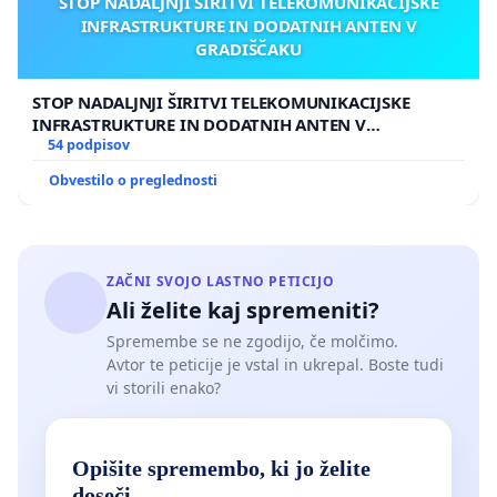
STOP NADALJNJI ŠIRITVI TELEKOMUNIKACIJSKE
INFRASTRUKTURE IN DODATNIH ANTEN V
GRADIŠČAKU
STOP NADALJNJI ŠIRITVI TELEKOMUNIKACIJSKE
INFRASTRUKTURE IN DODATNIH ANTEN V
GRADIŠČAKU
54 podpisov
Obvestilo o preglednosti
ZAČNI SVOJO LASTNO PETICIJO
Ali želite kaj spremeniti?
Spremembe se ne zgodijo, če molčimo.
Avtor te peticije je vstal in ukrepal. Boste tudi
vi storili enako?
Opišite spremembo, ki jo želite
doseči