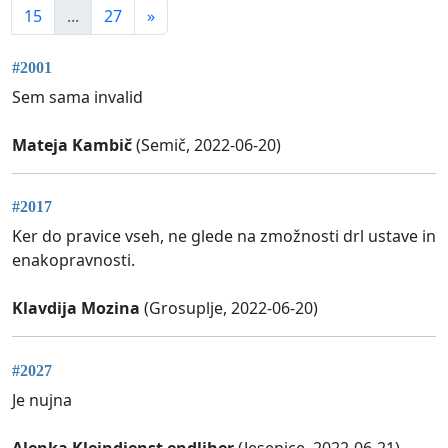
15
...
27
»
#2001
Sem sama invalid
Mateja Kambič
(Semič, 2022-06-20)
#2017
Ker do pravice vseh, ne glede na zmožnosti drl ustave in
enakopravnosti.
Klavdija Mozina
(Grosuplje, 2022-06-20)
#2027
Je nujna
Alenka Kleindienst endliher
(Jesenice, 2022-06-21)