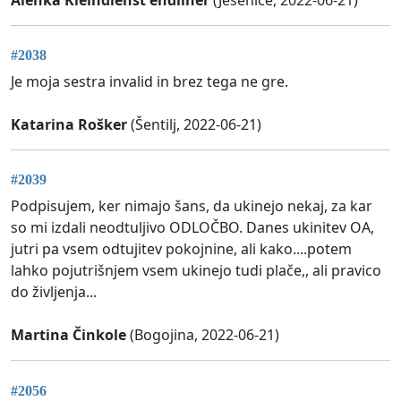
#2038
Je moja sestra invalid in brez tega ne gre.
Katarina Rošker
(Šentilj, 2022-06-21)
#2039
Podpisujem, ker nimajo šans, da ukinejo nekaj, za kar
so mi izdali neodtuljivo ODLOČBO. Danes ukinitev OA,
jutri pa vsem odtujitev pokojnine, ali kako....potem
lahko pojutrišnjem vsem ukinejo tudi plače,, ali pravico
do življenja...
Martina Činkole
(Bogojina, 2022-06-21)
#2056