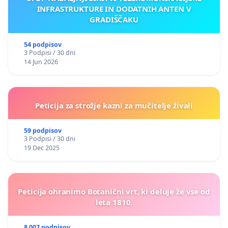
INFRASTRUKTURE IN DODATNIH ANTEN V
GRADIŠČAKU
54 podpisov
3 Podpisi / 30 dni
14 Jun 2026
Peticija za strožje kazni za mučitelje živali
59 podpisov
3 Podpisi / 30 dni
19 Dec 2025
Peticija ohranimo Botanični vrt, ki deluje že vse od
leta 1810.
8 007 podpisov