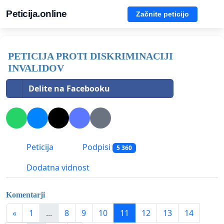
Peticija.online
Začnite peticijo
PETICIJA PROTI DISKRIMINACIJI
INVALIDOV
Delite na Facebooku
Peticija
Podpisi
5 360
Dodatna vidnost
Komentarji
«
1
...
8
9
10
11
12
13
14