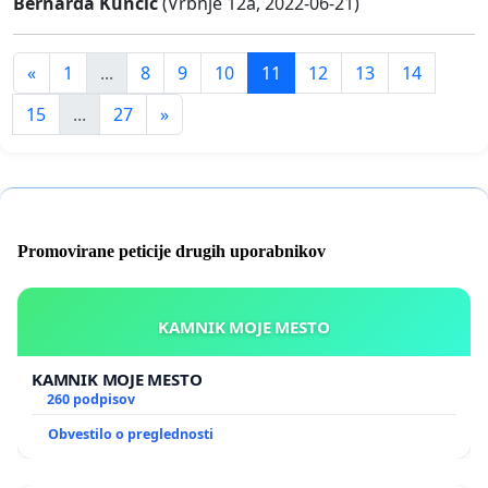
Bernarda Kunčič
(Vrbnje 12a, 2022-06-21)
«
1
...
8
9
10
11
12
13
14
15
...
27
»
Promovirane peticije drugih uporabnikov
KAMNIK MOJE MESTO
KAMNIK MOJE MESTO
260 podpisov
Obvestilo o preglednosti