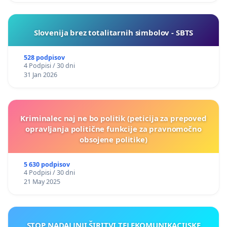
Slovenija brez totalitarnih simbolov - SBTS
528 podpisov
4 Podpisi / 30 dni
31 Jan 2026
Kriminalec naj ne bo politik (peticija za prepoved
opravljanja politične funkcije za pravnomočno
obsojene politike)
5 630 podpisov
4 Podpisi / 30 dni
21 May 2025
STOP NADALJNJI ŠIRITVI TELEKOMUNIKACIJSKE