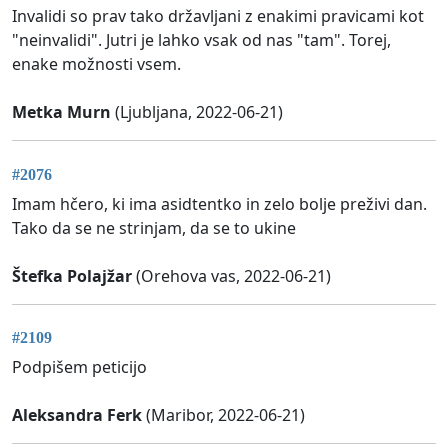
Invalidi so prav tako državljani z enakimi pravicami kot
"neinvalidi". Jutri je lahko vsak od nas "tam". Torej,
enake možnosti vsem.
Metka Murn
(Ljubljana, 2022-06-21)
#2076
Imam hčero, ki ima asidtentko in zelo bolje preživi dan.
Tako da se ne strinjam, da se to ukine
Štefka Polajžar
(Orehova vas, 2022-06-21)
#2109
Podpišem peticijo
Aleksandra Ferk
(Maribor, 2022-06-21)