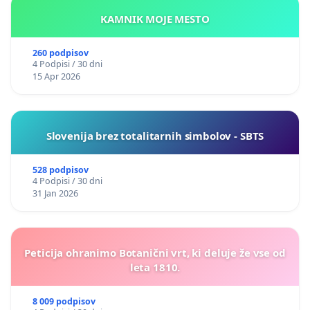
KAMNIK MOJE MESTO
260 podpisov
4 Podpisi / 30 dni
15 Apr 2026
Slovenija brez totalitarnih simbolov - SBTS
528 podpisov
4 Podpisi / 30 dni
31 Jan 2026
Peticija ohranimo Botanični vrt, ki deluje že vse od
leta 1810.
8 009 podpisov