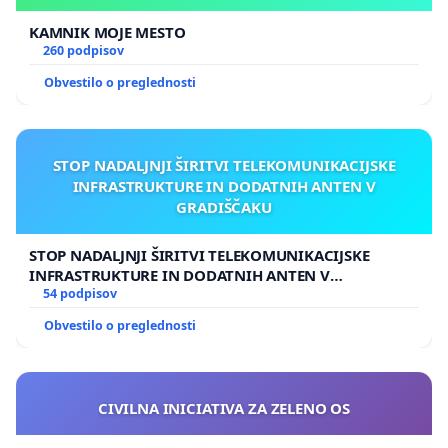
KAMNIK MOJE MESTO
260 podpisov
Obvestilo o preglednosti
STOP NADALJNJI ŠIRITVI TELEKOMUNIKACIJSKE
INFRASTRUKTURE IN DODATNIH ANTEN V
GRADIŠČAKU
STOP NADALJNJI ŠIRITVI TELEKOMUNIKACIJSKE
INFRASTRUKTURE IN DODATNIH ANTEN V
GRADIŠČAKU
54 podpisov
Obvestilo o preglednosti
CIVILNA INICIATIVA ZA ZELENO OS