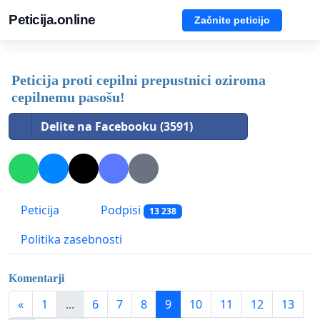
Peticija.online
Začnite peticijo
Peticija proti cepilni prepustnici oziroma
cepilnemu pasošu!
Delite na Facebooku (3591)
Peticija
Podpisi
13 238
Politika zasebnosti
Komentarji
«
1
...
6
7
8
9
10
11
12
13