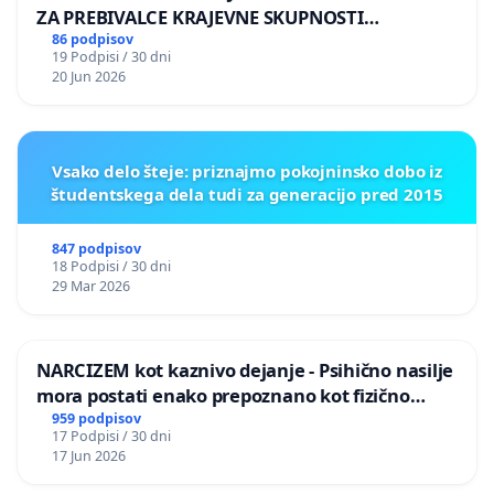
ZA PREBIVALCE KRAJEVNE SKUPNOSTI
PRESTRANEK
86 podpisov
19 Podpisi / 30 dni
20 Jun 2026
Vsako delo šteje: priznajmo pokojninsko dobo iz
študentskega dela tudi za generacijo pred 2015
847 podpisov
18 Podpisi / 30 dni
29 Mar 2026
NARCIZEM kot kaznivo dejanje - Psihično nasilje
mora postati enako prepoznano kot fizično
nasilje
959 podpisov
17 Podpisi / 30 dni
17 Jun 2026