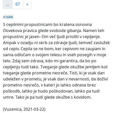
...
67
»
#1606
S cepilnimi propustnicami bo kratena osnovna
človekova pravica glede svobode gibanja. Namen teh
propustnic je jasen- čim več ljudi prisiliti v cepljenje.
Ampak v ozadju ni skrb za zdravje ljudi, temveč zaslužek
od cepiv. Cepila se ne bom, ker cepivom ne zaupam in
sama odločam o svojem telesu in vseh posegih v moje
telo. Zdaj sem zdrava, kdo mi garantira, da bo po
cepljenju tudi tako. Tveganje glede okužbe jemljem kot
tveganje glede prometne nesreče. Tisti, ki je vsak dan
udeležen v prometu, je vsak dan v nevarnosti, da doživi
prometno nesrečo, v kateri jo lahko odnese brez
poškodb, lahko je hudo poškodovan, lahko pa tudi
umre. Tako je pa tudi glede okužbe s kovidom.
(Vuzenica, 2021-03-22)