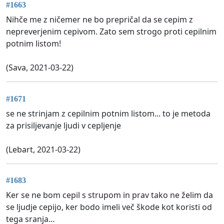
#1663
Nihče me z ničemer ne bo prepričal da se cepim z
nepreverjenim cepivom. Zato sem strogo proti cepilnim
potnim listom!
(Sava, 2021-03-22)
#1671
se ne strinjam z cepilnim potnim listom... to je metoda
za prisiljevanje ljudi v cepljenje
(Lebart, 2021-03-22)
#1683
Ker se ne bom cepil s strupom in prav tako ne želim da
se ljudje cepijo, ker bodo imeli več škode kot koristi od
tega sranja...