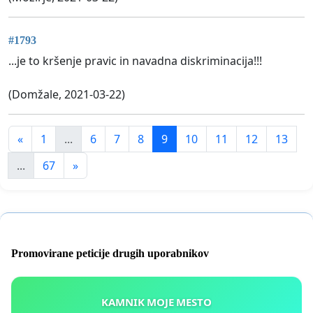
#1793
...je to kršenje pravic in navadna diskriminacija!!!
(Domžale, 2021-03-22)
«
1
...
6
7
8
9
10
11
12
13
...
67
»
Promovirane peticije drugih uporabnikov
KAMNIK MOJE MESTO