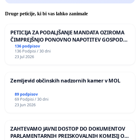
Druge peticije, ki bi vas lahko zanimale
PETICIJA ZA PODALJŠANJE MANDATA OZIROMA
ČIMPREJŠNJO PONOVNO NAPOTITEV GOSPODA
BERNARDA ŠRAJNERJA NA VELEPOSLANIŠTVO
136 podpisov
136 Podpisi / 30 dni
REPUBLIKE SLOVENIJE V MOSKVI
23 Jul 2026
Zemljevid občinskih nadzornih kamer v MOL
89 podpisov
69 Podpisi / 30 dni
23 Jun 2026
ZAHTEVAMO JAVNI DOSTOP DO DOKUMENTOV
PARLAMENTARNIH PREISKOVALNIH KOMISIJ O