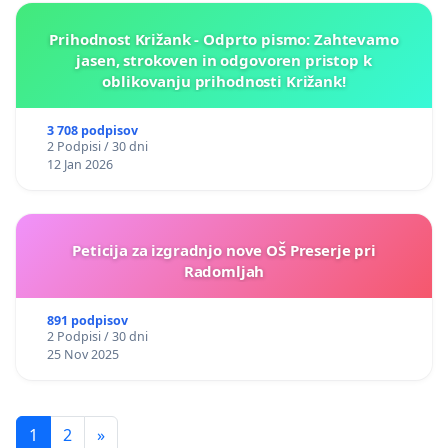
Prihodnost Križank - Odprto pismo: Zahtevamo
jasen, strokoven in odgovoren pristop k
oblikovanju prihodnosti Križank!
3 708 podpisov
2 Podpisi / 30 dni
12 Jan 2026
Peticija za izgradnjo nove OŠ Preserje pri
Radomljah
891 podpisov
2 Podpisi / 30 dni
25 Nov 2025
1
2
»