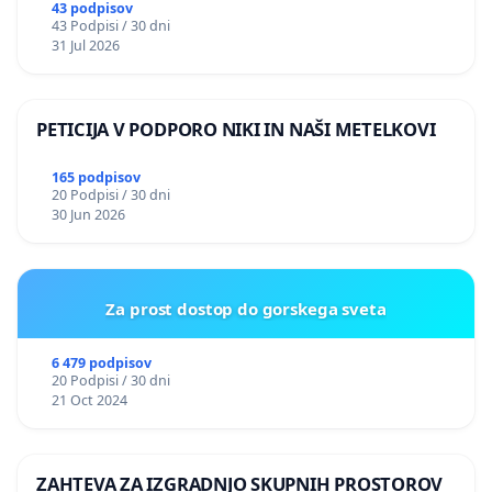
ILEGALNI TRGOVINI Z OROŽJEM
43 podpisov
43 Podpisi / 30 dni
31 Jul 2026
PETICIJA V PODPORO NIKI IN NAŠI METELKOVI
165 podpisov
20 Podpisi / 30 dni
30 Jun 2026
Za prost dostop do gorskega sveta
6 479 podpisov
20 Podpisi / 30 dni
21 Oct 2024
ZAHTEVA ZA IZGRADNJO SKUPNIH PROSTOROV