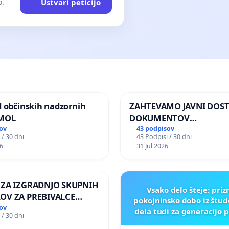
Ustvari peticijo
o.
d občinskih nadzornih
ZAHTEVAMO JAVNI DOS
 MOL
DOKUMENTOV
PARLAMENTARNIH
ov
43 podpisov
 / 30 dni
43 Podpisi / 30 dni
PREISKOVALNIH KOMISIJ
6
31 Jul 2026
ILEGALNI TRGOVINI Z O
 ZA IZGRADNJO SKUPNIH
Vsako delo šteje: pri
OV ZA PREBIVALCE
pokojninsko dobo iz štu
E SKUPNOSTI
ov
dela tudi za generacijo 
 / 30 dni
NEK