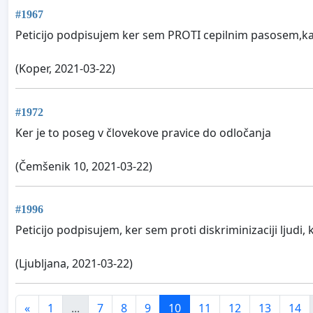
#1967
Peticijo podpisujem ker sem PROTI cepilnim pasosem,kateri
(Koper, 2021-03-22)
#1972
Ker je to poseg v človekove pravice do odločanja
(Čemšenik 10, 2021-03-22)
#1996
Peticijo podpisujem, ker sem proti diskriminizaciji ljudi, k
(Ljubljana, 2021-03-22)
«
1
...
7
8
9
10
11
12
13
14