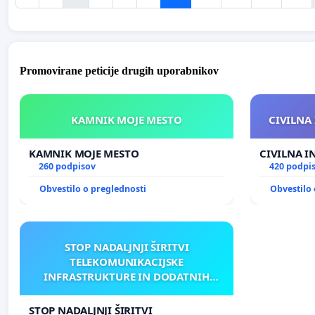
Promovirane peticije drugih uporabnikov
KAMNIK MOJE MESTO
CIVILNA 
KAMNIK MOJE MESTO
CIVILNA I
260 podpisov
420 podpi
Obvestilo o preglednosti
Obvestilo 
STOP NADALJNJI ŠIRITVI
TELEKOMUNIKACIJSKE
INFRASTRUKTURE IN DODATNIH
ANTEN V GRADIŠČAKU
STOP NADALJNJI ŠIRITVI