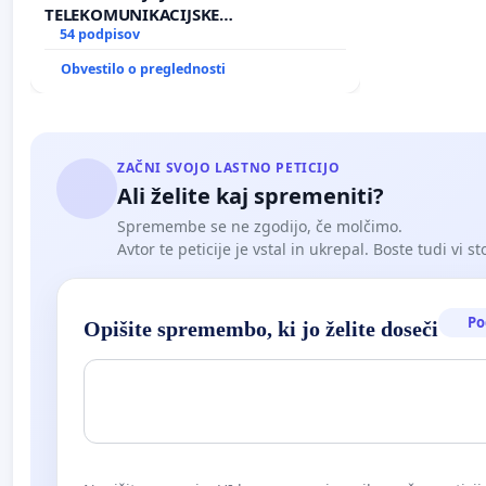
TELEKOMUNIKACIJSKE
INFRASTRUKTURE IN DODATNIH
54 podpisov
ANTEN V GRADIŠČAKU
Obvestilo o preglednosti
ZAČNI SVOJO LASTNO PETICIJO
Ali želite kaj spremeniti?
Spremembe se ne zgodijo, če molčimo.
Avtor te peticije je vstal in ukrepal. Boste tudi vi st
Po
Opišite spremembo, ki jo želite doseči