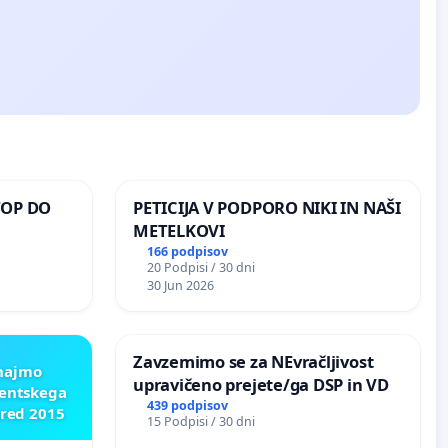
TOP DO
PETICIJA V PODPORO NIKI IN NAŠI
METELKOVI
166 podpisov
20 Podpisi / 30 dni
 O
30 Jun 2026
ROŽJEM
Zavzemimo se za NEvračljivost
znajmo
upravičeno prejete/ga DSP in VD
dentskega
439 podpisov
pred 2015
15 Podpisi / 30 dni