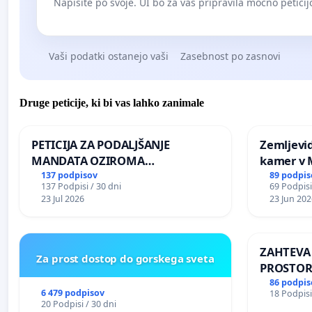
Napišite po svoje. UI bo za vas pripravila močno peticij
Vaši podatki ostanejo vaši
Zasebnost po zasnovi
Druge peticije, ki bi vas lahko zanimale
PETICIJA ZA PODALJŠANJE
Zemljevi
MANDATA OZIROMA
kamer v
ČIMPREJŠNJO PONOVNO
137 podpisov
89 podpis
137 Podpisi / 30 dni
69 Podpisi
NAPOTITEV GOSPODA BERNARDA
23 Jul 2026
23 Jun 202
ŠRAJNERJA NA VELEPOSLANIŠTVO
REPUBLIKE SLOVENIJE V MOSKVI
ZAHTEVA
Za prost dostop do gorskega sveta
PROSTOR
KRAJEVN
86 podpis
6 479 podpisov
18 Podpisi
PRESTRA
20 Podpisi / 30 dni