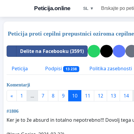
Peticija.online
Brskajte po peti
SL ▼
Peticija proti cepilni prepustnici oziroma cepil
Delite na Facebooku (3591)
Peticija
Podpisi
Politika zasebnosti
13 238
Komentarji
«
1
...
7
8
9
10
11
12
13
14
#1806
Ker je to že absurd in totalno nepotrebno!!! Dovolj tega 