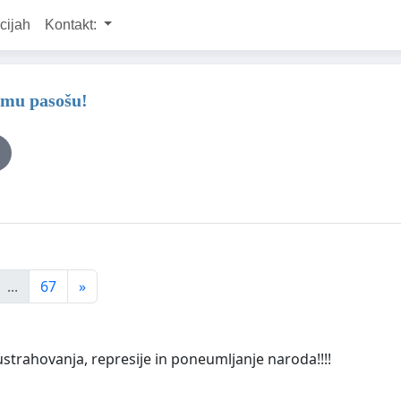
cijah
Kontakt:
nemu pasošu!
...
67
»
ustrahovanja, represije in poneumljanje naroda!!!!