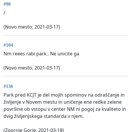
#98
/
(Novo mesto, 2021-03-17)
#104
Nm reees rabi park.. Ne unicite ga
(Novo mesto, 2021-03-17)
#136
Park pred KCJT je del mojih spominov na odraščanje in
življenje v Novem mestu in uničenje ene redke zelene
površine ob vstopu v center NM ni pogoj za kvaliteto in
dvig življenjskega standarda v njem.
(Zgornje Gorje, 2021-03-18)