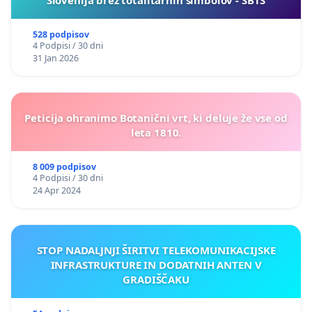
Slovenija brez totalitarnih simbolov - SBTS
528 podpisov
4 Podpisi / 30 dni
31 Jan 2026
Peticija ohranimo Botanični vrt, ki deluje že vse od
leta 1810.
8 009 podpisov
4 Podpisi / 30 dni
24 Apr 2024
STOP NADALJNJI ŠIRITVI TELEKOMUNIKACIJSKE
INFRASTRUKTURE IN DODATNIH ANTEN V
GRADIŠČAKU