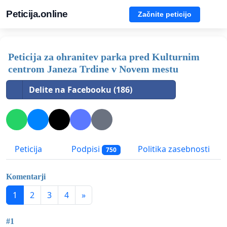
Peticija.online
Začnite peticijo
Peticija za ohranitev parka pred Kulturnim
centrom Janeza Trdine v Novem mestu
Delite na Facebooku (186)
Peticija
Podpisi
Politika zasebnosti
750
Komentarji
1
2
3
4
»
#1