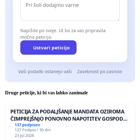
Napišite po svoje. UI bo za vas pripravila
močno peticijo.
Ustvari peticijo
Vaši podatki ostanejo vaši
Zasebnost po zasnovi
Druge peticije, ki bi vas lahko zanimale
PETICIJA ZA PODALJŠANJE MANDATA OZIROMA
ČIMPREJŠNJO PONOVNO NAPOTITEV GOSPODA
BERNARDA ŠRAJNERJA NA VELEPOSLANIŠTVO
137 podpisov
137 Podpisi / 30 dni
REPUBLIKE SLOVENIJE V MOSKVI
23 Jul 2026