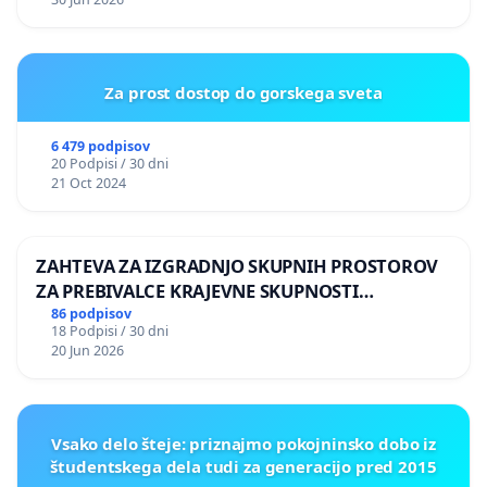
Za prost dostop do gorskega sveta
6 479 podpisov
20 Podpisi / 30 dni
21 Oct 2024
ZAHTEVA ZA IZGRADNJO SKUPNIH PROSTOROV
ZA PREBIVALCE KRAJEVNE SKUPNOSTI
PRESTRANEK
86 podpisov
18 Podpisi / 30 dni
20 Jun 2026
Vsako delo šteje: priznajmo pokojninsko dobo iz
študentskega dela tudi za generacijo pred 2015