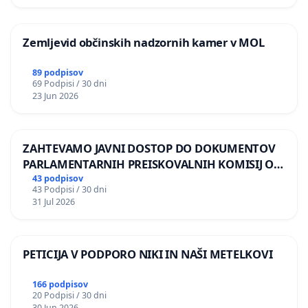
Zemljevid občinskih nadzornih kamer v MOL
89 podpisov
69 Podpisi / 30 dni
23 Jun 2026
ZAHTEVAMO JAVNI DOSTOP DO DOKUMENTOV
PARLAMENTARNIH PREISKOVALNIH KOMISIJ O
ILEGALNI TRGOVINI Z OROŽJEM
43 podpisov
43 Podpisi / 30 dni
31 Jul 2026
PETICIJA V PODPORO NIKI IN NAŠI METELKOVI
166 podpisov
20 Podpisi / 30 dni
30 Jun 2026