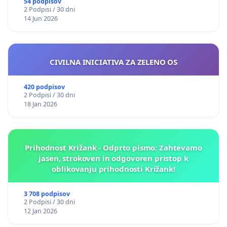
54 podpisov
2 Podpisi / 30 dni
14 Jun 2026
CIVILNA INICIATIVA ZA ZELENO OS
420 podpisov
2 Podpisi / 30 dni
18 Jan 2026
Prihodnost Križank - Odprto pismo: Zahtevamo
jasen, strokoven in odgovoren pristop k
oblikovanju prihodnosti Križank!
3 708 podpisov
2 Podpisi / 30 dni
12 Jan 2026