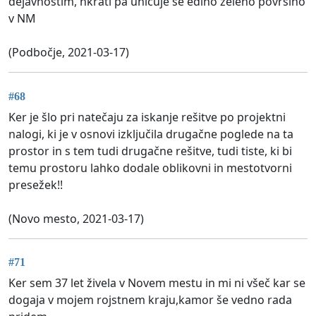
dejavnostim, hkrati pa uničuje še edino zeleno površino
v NM
(Podbočje, 2021-03-17)
#68
Ker je šlo pri natečaju za iskanje rešitve po projektni
nalogi, ki je v osnovi izključila drugačne poglede na ta
prostor in s tem tudi drugačne rešitve, tudi tiste, ki bi
temu prostoru lahko dodale oblikovni in mestotvorni
presežek!!
(Novo mesto, 2021-03-17)
#71
Ker sem 37 let živela v Novem mestu in mi ni všeč kar se
dogaja v mojem rojstnem kraju,kamor še vedno rada