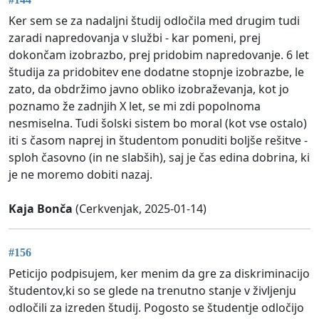
Ker sem se za nadaljni študij odločila med drugim tudi
zaradi napredovanja v službi - kar pomeni, prej
dokončam izobrazbo, prej pridobim napredovanje. 6 let
študija za pridobitev ene dodatne stopnje izobrazbe, le
zato, da obdržimo javno obliko izobraževanja, kot jo
poznamo že zadnjih X let, se mi zdi popolnoma
nesmiselna. Tudi šolski sistem bo moral (kot vse ostalo)
iti s časom naprej in študentom ponuditi boljše rešitve -
sploh časovno (in ne slabših), saj je čas edina dobrina, ki
je ne moremo dobiti nazaj.
Kaja Bonča
(Cerkvenjak, 2025-01-14)
#156
Peticijo podpisujem, ker menim da gre za diskriminacijo
študentov,ki so se glede na trenutno stanje v življenju
odločili za izreden študij. Pogosto se študentje odločijo