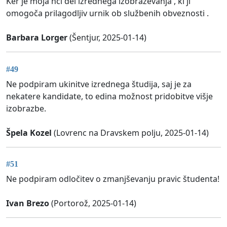
Ker je moja hči del izrednega izobraževanja , ki ji
omogoča prilagodljiv urnik ob službenih obveznosti .
Barbara Lorger
(Šentjur, 2025-01-14)
#49
Ne podpiram ukinitve izrednega študija, saj je za
nekatere kandidate, to edina možnost pridobitve višje
izobrazbe.
Špela Kozel
(Lovrenc na Dravskem polju, 2025-01-14)
#51
Ne podpiram odločitev o zmanjševanju pravic študenta!
Ivan Brezo
(Portorož, 2025-01-14)