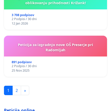
oblikovanju prihodnosti Križank!
3 708 podpisov
2 Podpisi / 30 dni
12 Jan 2026
Peticija za izgradnjo nove OŠ Preserje pri
Radomljah
891 podpisov
2 Podpisi / 30 dni
25 Nov 2025
1
2
»
Peticija.online