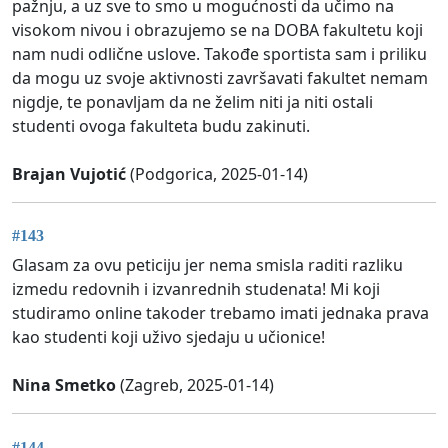
pažnju, a uz sve to smo u mogućnosti da učimo na
visokom nivou i obrazujemo se na DOBA fakultetu koji
nam nudi odlične uslove. Takođe sportista sam i priliku
da mogu uz svoje aktivnosti završavati fakultet nemam
nigdje, te ponavljam da ne želim niti ja niti ostali
studenti ovoga fakulteta budu zakinuti.
Brajan Vujotić
(Podgorica, 2025-01-14)
#143
Glasam za ovu peticiju jer nema smisla raditi razliku
izmedu redovnih i izvanrednih studenata! Mi koji
studiramo online takoder trebamo imati jednaka prava
kao studenti koji uživo sjedaju u učionice!
Nina Smetko
(Zagreb, 2025-01-14)
#144