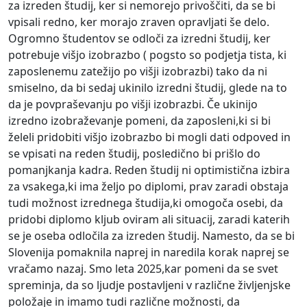
za izreden študij, ker si nemorejo privoščiti, da se bi
vpisali redno, ker morajo zraven opravljati še delo.
Ogromno študentov se odloči za izredni študij, ker
potrebuje višjo izobrazbo ( pogsto so podjetja tista, ki
zaposlenemu zatežijo po višji izobrazbi) tako da ni
smiselno, da bi sedaj ukinilo izredni študij, glede na to
da je povpraševanju po višji izobrazbi. Če ukinijo
izredno izobraževanje pomeni, da zaposleni,ki si bi
želeli pridobiti višjo izobrazbo bi mogli dati odpoved in
se vpisati na reden študij, posledično bi prišlo do
pomanjkanja kadra. Reden študij ni optimistična izbira
za vsakega,ki ima željo po diplomi, prav zaradi obstaja
tudi možnost izrednega študija,ki omogoča osebi, da
pridobi diplomo kljub oviram ali situacij, zaradi katerih
se je oseba odločila za izreden študij. Namesto, da se bi
Slovenija pomaknila naprej in naredila korak naprej se
vračamo nazaj. Smo leta 2025,kar pomeni da se svet
spreminja, da so ljudje postavljeni v različne življenjske
položaje in imamo tudi različne možnosti, da