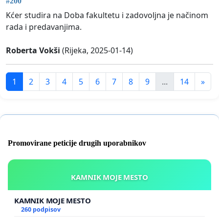
#200
Kćer studira na Doba fakultetu i zadovoljna je načinom
rada i predavanjima.
Roberta Vokši
(Rijeka, 2025-01-14)
1
2
3
4
5
6
7
8
9
...
14
»
Promovirane peticije drugih uporabnikov
KAMNIK MOJE MESTO
KAMNIK MOJE MESTO
260 podpisov