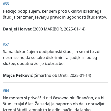
#55
Peticijo podpisujem, ker sem proti ukinitvi izrednega
študija ter zmanjševanju pravic in ugodnosti študentov.
Danijel Horvat
(2000 MARIBOR, 2025-01-14)
#57
Sama dokončujem dodiplomski študij in se mi to zdi
nesmiselno,da se tako diskriminira ljudi,ki si poleg
službe, dodatno želijo izobrazbe!
Mojca Petković
(Šmartno ob Dreti, 2025-01-14)
#64
Ne morem si privoščiti niti časovno niti finančno, da bi
študij trajal 6 let. Že sedaj je naporno ob delu opravljati
izredni študij, ampak to je edini način, da lahko