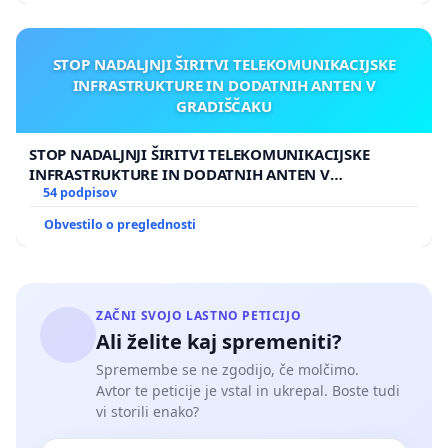
STOP NADALJNJI ŠIRITVI TELEKOMUNIKACIJSKE
INFRASTRUKTURE IN DODATNIH ANTEN V
GRADIŠČAKU
STOP NADALJNJI ŠIRITVI TELEKOMUNIKACIJSKE
INFRASTRUKTURE IN DODATNIH ANTEN V
GRADIŠČAKU
54 podpisov
Obvestilo o preglednosti
ZAČNI SVOJO LASTNO PETICIJO
Ali želite kaj spremeniti?
Spremembe se ne zgodijo, če molčimo.
Avtor te peticije je vstal in ukrepal. Boste tudi
vi storili enako?