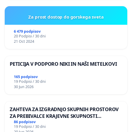
Za prost dostop do gorskega sveta
6 479 podpisov
20 Podpisi / 30 dni
21 Oct 2024
PETICIJA V PODPORO NIKI IN NAŠI METELKOVI
165 podpisov
19 Podpisi / 30 dni
30 Jun 2026
ZAHTEVA ZA IZGRADNJO SKUPNIH PROSTOROV
ZA PREBIVALCE KRAJEVNE SKUPNOSTI
PRESTRANEK
86 podpisov
19 Podpisi / 30 dni
20 Jun 2026