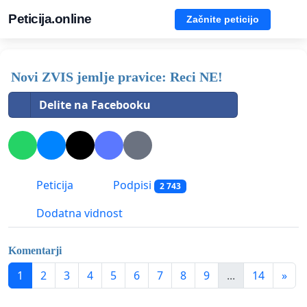
Peticija.online
Začnite peticijo
Novi ZVIS jemlje pravice: Reci NE!
Delite na Facebooku
Peticija
Podpisi
2 743
Dodatna vidnost
Komentarji
1
2
3
4
5
6
7
8
9
...
14
»