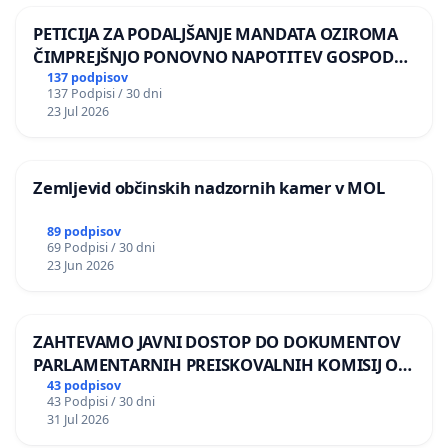
PETICIJA ZA PODALJŠANJE MANDATA OZIROMA
ČIMPREJŠNJO PONOVNO NAPOTITEV GOSPODA
BERNARDA ŠRAJNERJA NA VELEPOSLANIŠTVO
137 podpisov
137 Podpisi / 30 dni
REPUBLIKE SLOVENIJE V MOSKVI
23 Jul 2026
Zemljevid občinskih nadzornih kamer v MOL
89 podpisov
69 Podpisi / 30 dni
23 Jun 2026
ZAHTEVAMO JAVNI DOSTOP DO DOKUMENTOV
PARLAMENTARNIH PREISKOVALNIH KOMISIJ O
ILEGALNI TRGOVINI Z OROŽJEM
43 podpisov
43 Podpisi / 30 dni
31 Jul 2026