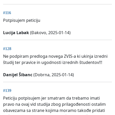
#116
Potpisujem peticiju
Lucija Labak
(Đakovo, 2025-01-14)
#128
Ne podpiram predloga novega ZVIS-a ki ukinja izredni
študij ter pravice in ugodnosti izrednih študentov!!!
Danijel Šibanc
(Dobrna, 2025-01-14)
#139
Peticiju potpisujem jer smatram da trebamo imati
pravo na ovaj vid studija zbog prilagođenosti ostalim
obavezama sa strane kojima moramo takođe pridati