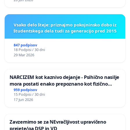
Vsako delo šteje: priznajmo pokojninsko dobo iz
študentskega dela tudi za generacijo pred 2015
847 podpisov
18 Podpisi / 30 dni
29 Mar 2026
NARCIZEM kot kaznivo dejanje - Psihično nasilje
mora postati enako prepoznano kot fizično
nasilje
959 podpisov
15 Podpisi / 30 dni
17 Jun 2026
Zavzemimo se za NEvračljivost upravičeno
prejete/ga DSP in VD