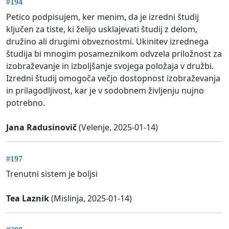
#194
Petico podpisujem, ker menim, da je izredni študij
ključen za tiste, ki želijo usklajevati študij z delom,
družino ali drugimi obveznostmi. Ukinitev izrednega
študija bi mnogim posameznikom odvzela priložnost za
izobraževanje in izboljšanje svojega položaja v družbi.
Izredni študij omogoča večjo dostopnost izobraževanja
in prilagodljivost, kar je v sodobnem življenju nujno
potrebno.
Jana Radusinovič
(Velenje, 2025-01-14)
#197
Trenutni sistem je boljsi
Tea Laznik
(Mislinja, 2025-01-14)