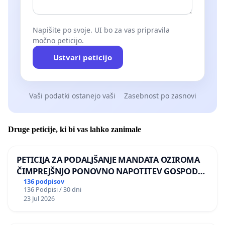
Napišite po svoje. UI bo za vas pripravila
močno peticijo.
Ustvari peticijo
Vaši podatki ostanejo vaši
Zasebnost po zasnovi
Druge peticije, ki bi vas lahko zanimale
PETICIJA ZA PODALJŠANJE MANDATA OZIROMA
ČIMPREJŠNJO PONOVNO NAPOTITEV GOSPODA
BERNARDA ŠRAJNERJA NA VELEPOSLANIŠTVO
136 podpisov
136 Podpisi / 30 dni
REPUBLIKE SLOVENIJE V MOSKVI
23 Jul 2026