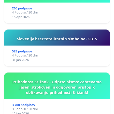
260 podpisov
4 Podpisi / 30 dni
15 Apr 2026
Slovenija brez totalitarnih simbolov - SBTS
528 podpisov
4 Podpisi / 30 dni
31 Jan 2026
Prihodnost Križank - Odprto pismo: Zahtevamo
jasen, strokoven in odgovoren pristop k
oblikovanju prihodnosti Križank!
3 708 podpisov
3 Podpisi / 30 dni
12 Jan 2026