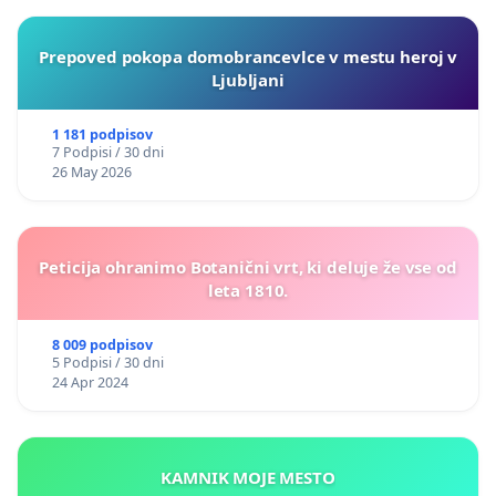
Prepoved pokopa domobrancevlce v mestu heroj v
Ljubljani
1 181 podpisov
7 Podpisi / 30 dni
26 May 2026
Peticija ohranimo Botanični vrt, ki deluje že vse od
leta 1810.
8 009 podpisov
5 Podpisi / 30 dni
24 Apr 2024
KAMNIK MOJE MESTO