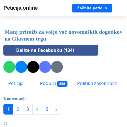
Peticija.online
Začnite peticijo
Manj pritožb za voljo več novomeških dogodkov
na Glavnem trgu
Delite na Facebooku (134)
Peticija
Podpisi
Politika zasebnosti
858
Komentarji
1
2
3
4
5
»
#1