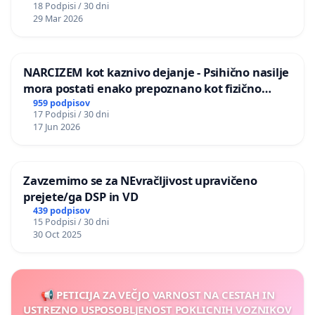
18 Podpisi / 30 dni
29 Mar 2026
NARCIZEM kot kaznivo dejanje - Psihično nasilje
mora postati enako prepoznano kot fizično
nasilje
959 podpisov
17 Podpisi / 30 dni
17 Jun 2026
Zavzemimo se za NEvračljivost upravičeno
prejete/ga DSP in VD
439 podpisov
15 Podpisi / 30 dni
30 Oct 2025
📢 PETICIJA ZA VEČJO VARNOST NA CESTAH IN
USTREZNO USPOSOBLJENOST POKLICNIH VOZNIKOV