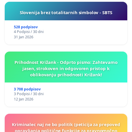
Slovenija brez totalitarnih simbolov - SBTS
528 podpisov
4 Podpisi / 30 dni
31 Jan 2026
Prihodnost Križank - Odprto pismo: Zahtevamo
jasen, strokoven in odgovoren pristop k
oblikovanju prihodnosti Križank!
3 708 podpisov
3 Podpisi / 30 dni
12 Jan 2026
Kriminalec naj ne bo politik (peticija za prepoved
opravljanja politične funkcije za pravnomočno