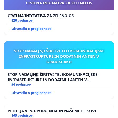
CIVILNA INICIATIVA ZA ZELENO OS
CIVILNA INICIATIVA ZA ZELENO OS
420 podpisov
Obvestilo o preglednosti
STOP NADALJNJI ŠIRITVI TELEKOMUNIKACIJSKE
INFRASTRUKTURE IN DODATNIH ANTEN V
GRADIŠČAKU
STOP NADALJNJI ŠIRITVI TELEKOMUNIKACIJSKE
INFRASTRUKTURE IN DODATNIH ANTEN V
GRADIŠČAKU
54 podpisov
Obvestilo o preglednosti
PETICIJA V PODPORO NIKI IN NAŠI METELKOVI
165 podpisov