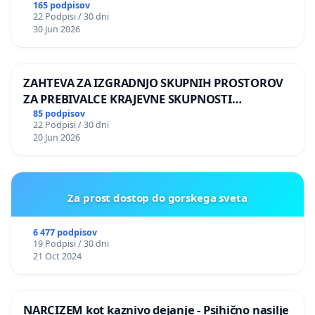
165 podpisov
22 Podpisi / 30 dni
30 Jun 2026
ZAHTEVA ZA IZGRADNJO SKUPNIH PROSTOROV
ZA PREBIVALCE KRAJEVNE SKUPNOSTI
PRESTRANEK
85 podpisov
22 Podpisi / 30 dni
20 Jun 2026
Za prost dostop do gorskega sveta
6 477 podpisov
19 Podpisi / 30 dni
21 Oct 2024
NARCIZEM kot kaznivo dejanje - Psihično nasilje