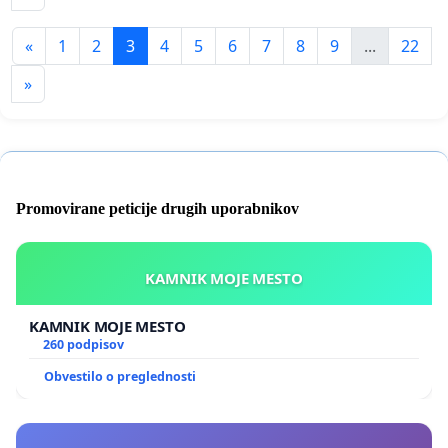
«
1
2
3
4
5
6
7
8
9
...
22
»
Promovirane peticije drugih uporabnikov
KAMNIK MOJE MESTO
KAMNIK MOJE MESTO
260 podpisov
Obvestilo o preglednosti