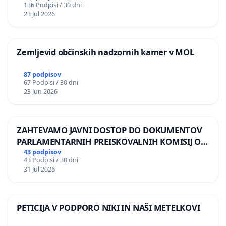
136 Podpisi / 30 dni
REPUBLIKE SLOVENIJE V MOSKVI
23 Jul 2026
Zemljevid občinskih nadzornih kamer v MOL
87 podpisov
67 Podpisi / 30 dni
23 Jun 2026
ZAHTEVAMO JAVNI DOSTOP DO DOKUMENTOV
PARLAMENTARNIH PREISKOVALNIH KOMISIJ O
ILEGALNI TRGOVINI Z OROŽJEM
43 podpisov
43 Podpisi / 30 dni
31 Jul 2026
PETICIJA V PODPORO NIKI IN NAŠI METELKOVI