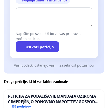
Poganja umetna inteligenca
Napišite po svoje. UI bo za vas pripravila
močno peticijo.
Ustvari peticijo
Vaši podatki ostanejo vaši
Zasebnost po zasnovi
Druge peticije, ki bi vas lahko zanimale
PETICIJA ZA PODALJŠANJE MANDATA OZIROMA
ČIMPREJŠNJO PONOVNO NAPOTITEV GOSPODA
BERNARDA ŠRAJNERJA NA VELEPOSLANIŠTVO
136 podpisov