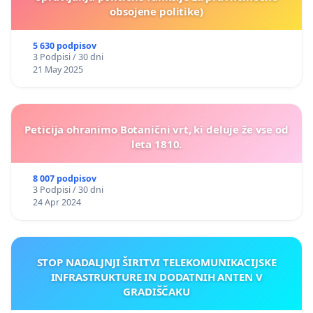
obsojene politike)
5 630 podpisov
3 Podpisi / 30 dni
21 May 2025
Peticija ohranimo Botanični vrt, ki deluje že vse od
leta 1810.
8 007 podpisov
3 Podpisi / 30 dni
24 Apr 2024
STOP NADALJNJI ŠIRITVI TELEKOMUNIKACIJSKE
INFRASTRUKTURE IN DODATNIH ANTEN V
GRADIŠČAKU