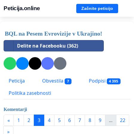
Peticija.online
Začnite peticijo
BQL na Pesem Evrovizije v Ukrajino!
Delite na Facebooku (362)
Peticija
Obvestila
Podpisi
7
4 395
Politika zasebnosti
Komentarji
«
1
2
3
4
5
6
7
8
9
...
22
»