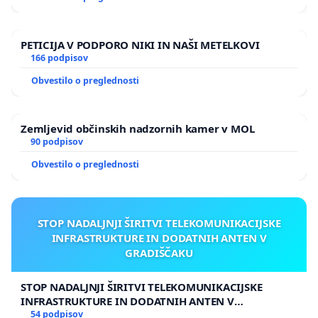
PETICIJA V PODPORO NIKI IN NAŠI METELKOVI
166 podpisov
Obvestilo o preglednosti
Zemljevid občinskih nadzornih kamer v MOL
90 podpisov
Obvestilo o preglednosti
STOP NADALJNJI ŠIRITVI TELEKOMUNIKACIJSKE
INFRASTRUKTURE IN DODATNIH ANTEN V
GRADIŠČAKU
STOP NADALJNJI ŠIRITVI TELEKOMUNIKACIJSKE
INFRASTRUKTURE IN DODATNIH ANTEN V
GRADIŠČAKU
54 podpisov