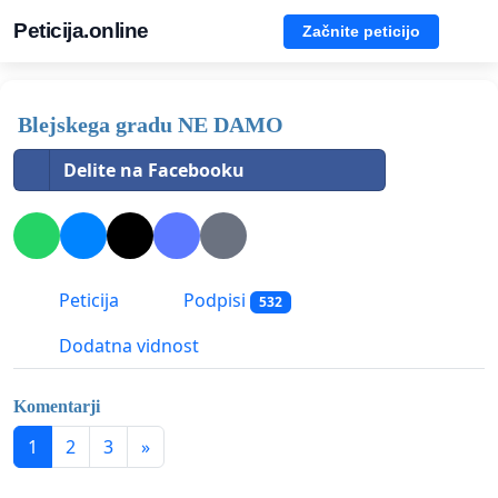
Peticija.online
Začnite peticijo
Blejskega gradu NE DAMO
Delite na Facebooku
Peticija
Podpisi
532
Dodatna vidnost
Komentarji
1
2
3
»