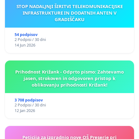
STOP NADALJNJI ŠIRITVI TELEKOMUNIKACIJSKE
INFRASTRUKTURE IN DODATNIH ANTEN V
GRADIŠČAKU
54 podpisov
2 Podpisi / 30 dni
14 Jun 2026
Prihodnost Križank - Odprto pismo: Zahtevamo
jasen, strokoven in odgovoren pristop k
oblikovanju prihodnosti Križank!
3 708 podpisov
2 Podpisi / 30 dni
12 Jan 2026
Peticija za izgradnjo nove OŠ Preserje pri