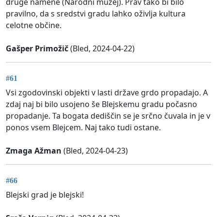
druge namene (Narodni muzej). Prav tako bi bilo
pravilno, da s sredstvi gradu lahko oživlja kultura
celotne občine.
Gašper Primožič
(Bled, 2024-04-22)
#61
Vsi zgodovinski objekti v lasti države grdo propadajo. A
zdaj naj bi bilo usojeno še Blejskemu gradu počasno
propadanje. Ta bogata dediščin se je srčno čuvala in je v
ponos vsem Blejcem. Naj tako tudi ostane.
Zmaga Ažman
(Bled, 2024-04-23)
#66
Blejski grad je blejski!