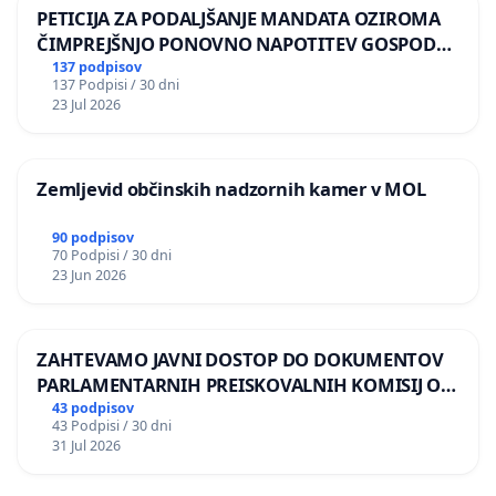
PETICIJA ZA PODALJŠANJE MANDATA OZIROMA
ČIMPREJŠNJO PONOVNO NAPOTITEV GOSPODA
BERNARDA ŠRAJNERJA NA VELEPOSLANIŠTVO
137 podpisov
137 Podpisi / 30 dni
REPUBLIKE SLOVENIJE V MOSKVI
23 Jul 2026
Zemljevid občinskih nadzornih kamer v MOL
90 podpisov
70 Podpisi / 30 dni
23 Jun 2026
ZAHTEVAMO JAVNI DOSTOP DO DOKUMENTOV
PARLAMENTARNIH PREISKOVALNIH KOMISIJ O
ILEGALNI TRGOVINI Z OROŽJEM
43 podpisov
43 Podpisi / 30 dni
31 Jul 2026