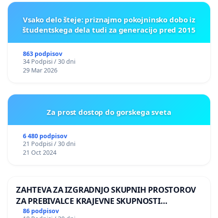
Vsako delo šteje: priznajmo pokojninsko dobo iz
študentskega dela tudi za generacijo pred 2015
863 podpisov
34 Podpisi / 30 dni
29 Mar 2026
Za prost dostop do gorskega sveta
6 480 podpisov
21 Podpisi / 30 dni
21 Oct 2024
ZAHTEVA ZA IZGRADNJO SKUPNIH PROSTOROV
ZA PREBIVALCE KRAJEVNE SKUPNOSTI
PRESTRANEK
86 podpisov