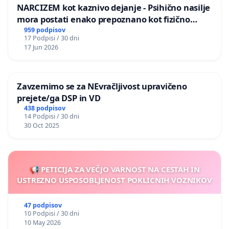
NARCIZEM kot kaznivo dejanje - Psihično nasilje
mora postati enako prepoznano kot fizično
nasilje
959 podpisov
17 Podpisi / 30 dni
17 Jun 2026
Zavzemimo se za NEvračljivost upravičeno
prejete/ga DSP in VD
438 podpisov
14 Podpisi / 30 dni
30 Oct 2025
📢 PETICIJA ZA VEČJO VARNOST NA CESTAH IN
USTREZNO USPOSOBLJENOST POKLICNIH VOZNIKOV
47 podpisov
10 Podpisi / 30 dni
10 May 2026