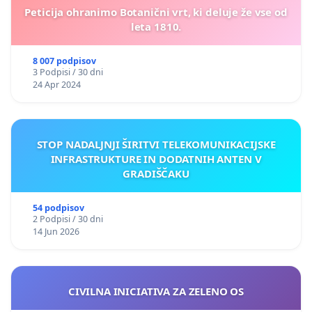
Peticija ohranimo Botanični vrt, ki deluje že vse od
leta 1810.
8 007 podpisov
3 Podpisi / 30 dni
24 Apr 2024
STOP NADALJNJI ŠIRITVI TELEKOMUNIKACIJSKE
INFRASTRUKTURE IN DODATNIH ANTEN V
GRADIŠČAKU
54 podpisov
2 Podpisi / 30 dni
14 Jun 2026
CIVILNA INICIATIVA ZA ZELENO OS