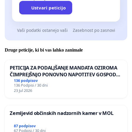
Ustvari peticijo
Vaši podatki ostanejo vaši
Zasebnost po zasnovi
Druge peticije, ki bi vas lahko zanimale
PETICIJA ZA PODALJŠANJE MANDATA OZIROMA
ČIMPREJŠNJO PONOVNO NAPOTITEV GOSPODA
BERNARDA ŠRAJNERJA NA VELEPOSLANIŠTVO
136 podpisov
136 Podpisi / 30 dni
REPUBLIKE SLOVENIJE V MOSKVI
23 Jul 2026
Zemljevid občinskih nadzornih kamer v MOL
87 podpisov
67 Podpisi / 30 dni