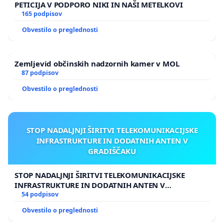
PETICIJA V PODPORO NIKI IN NAŠI METELKOVI
165 podpisov
Obvestilo o preglednosti
Zemljevid občinskih nadzornih kamer v MOL
87 podpisov
Obvestilo o preglednosti
STOP NADALJNJI ŠIRITVI TELEKOMUNIKACIJSKE
INFRASTRUKTURE IN DODATNIH ANTEN V
GRADIŠČAKU
STOP NADALJNJI ŠIRITVI TELEKOMUNIKACIJSKE
INFRASTRUKTURE IN DODATNIH ANTEN V
GRADIŠČAKU
54 podpisov
Obvestilo o preglednosti