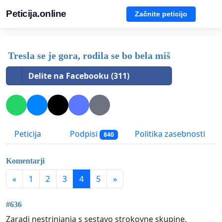
Peticija.online
Začnite peticijo
Tresla se je gora, rodila se bo bela miš
Delite na Facebooku (311)
Peticija
Podpisi
Politika zasebnosti
840
Komentarji
«
1
2
3
4
5
»
#636
Zaradi nestrinjanja s sestavo strokovne skupine.