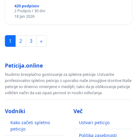
420 podpisov
2 Podpisi / 30 dni
18 Jan 2026
1
2
3
»
Peticija.online
Nudimo brezplačno gostovanje za spletne peticije. Ustvarite
profesionalno spletno peticijo z uporabo naše zmogljive storitve.Naše
peticije so dnevno omenjene v medijih, tako da je oblikovanje peticije
odličen način da vas opazi javnost in nosilci odločanja.
Vodniki
Več
Kako začeti spletno
Ustvari peticijo
peticijo
Politika zasebnosti