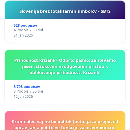
Slovenija brez totalitarnih simbolov - SBTS
528 podpisov
4 Podpisi / 30 dni
31 Jan 2026
Prihodnost Križank - Odprto pismo: Zahtevamo
jasen, strokoven in odgovoren pristop k
oblikovanju prihodnosti Križank!
3 708 podpisov
3 Podpisi / 30 dni
12 Jan 2026
Kriminalec naj ne bo politik (peticija za prepoved
opravljanja politične funkcije za pravnomočno