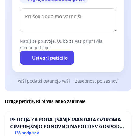
Napišite po svoje. UI bo za vas pripravila
močno peticijo.
Ustvari peticijo
Vaši podatki ostanejo vaši
Zasebnost po zasnovi
Druge peticije, ki bi vas lahko zanimale
PETICIJA ZA PODALJŠANJE MANDATA OZIROMA
ČIMPREJŠNJO PONOVNO NAPOTITEV GOSPODA
BERNARDA ŠRAJNERJA NA VELEPOSLANIŠTVO
133 podpisov