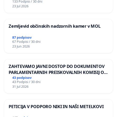
133 Podpisi / 30 dni
REPUBLIKE SLOVENIJE V MOSKVI
23 Jul 2026
Zemljevid občinskih nadzornih kamer v MOL
87 podpisov
67 Podpisi / 30 dni
23 Jun 2026
ZAHTEVAMO JAVNI DOSTOP DO DOKUMENTOV
PARLAMENTARNIH PREISKOVALNIH KOMISIJ O
ILEGALNI TRGOVINI Z OROŽJEM
43 podpisov
43 Podpisi / 30 dni
31 Jul 2026
PETICIJA V PODPORO NIKI IN NAŠI METELKOVI