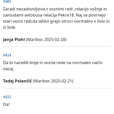
#402
Zaradi nezadovoljstva z voznimi redi ,relacijo vožnje in
zamudami avtobusa relacija Pekre18. Naj se povrnejo
stari vozni redi,da lahko grejo otroci normalno v šolo in
iz šole.
Janja Plohl
(Maribor, 2025-02-20)
#414
Da bi naredili linije in vozne rede na normalen način
nazaj
Tadej Polančič
(Maribor, 2025-02-21)
#415
Da!