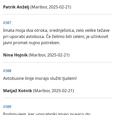
Patrik Anželj
(Maribor, 2025-02-21)
#507
Imata moja dva otroka, srednješolca, zelo velike težave
pri uporabi avtobusa. Če želimo biti zeleni, je učinkovit
javni promet nujno potreben.
Nina Hojnik
(Maribor, 2025-02-21)
#508
Avtobusne linije morajo služiti ljudem!
Matjaž Kotnik
(Maribor, 2025-02-21)
#509
Podpisujem, ker uporabniki imajo pravico do