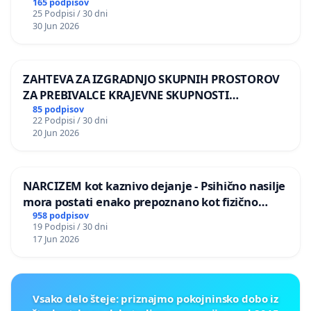
165 podpisov
25 Podpisi / 30 dni
30 Jun 2026
ZAHTEVA ZA IZGRADNJO SKUPNIH PROSTOROV
ZA PREBIVALCE KRAJEVNE SKUPNOSTI
PRESTRANEK
85 podpisov
22 Podpisi / 30 dni
20 Jun 2026
NARCIZEM kot kaznivo dejanje - Psihično nasilje
mora postati enako prepoznano kot fizično
nasilje
958 podpisov
19 Podpisi / 30 dni
17 Jun 2026
Vsako delo šteje: priznajmo pokojninsko dobo iz