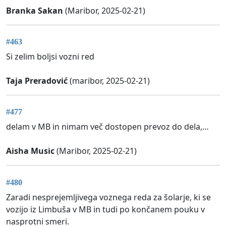
Branka Sakan
(Maribor, 2025-02-21)
#463
Si zelim boljsi vozni red
Taja Preradović
(maribor, 2025-02-21)
#477
delam v MB in nimam več dostopen prevoz do dela,…
Aisha Music
(Maribor, 2025-02-21)
#480
Zaradi nesprejemljivega voznega reda za šolarje, ki se
vozijo iz Limbuša v MB in tudi po končanem pouku v
nasprotni smeri.