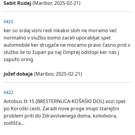
Sabit Rudaj
(Maribor, 2025-02-21)
#421
ker so srdaj vizni redi nikakvi sloh ne moramo več
normalno v službo bomo zaceli uporabljat spet
automobile ker drugače ne moramo pravo časno prid v
službo še to župan pa naj čimprej odstopi ker nas j
zapufo oring
jožef dobaja
(Maribor, 2025-02-21)
#422
Avtobus št 15 (BRESTERNUCA-KOŠAŠKI DOL) vozi spet
po Koroški cesti. Zaradi nove proge imajo starejšni
problem priti do Zdravstvenega doma, kolodvora,
sodišča...