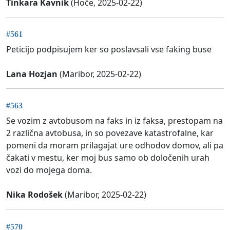
Tinkara Kavnik
(Hoče, 2025-02-22)
#561
Peticijo podpisujem ker so poslavsali vse faking buse
Lana Hozjan
(Maribor, 2025-02-22)
#563
Se vozim z avtobusom na faks in iz faksa, prestopam na
2 različna avtobusa, in so povezave katastrofalne, kar
pomeni da moram prilagajat ure odhodov domov, ali pa
čakati v mestu, ker moj bus samo ob določenih urah
vozi do mojega doma.
Nika Rodošek
(Maribor, 2025-02-22)
#570