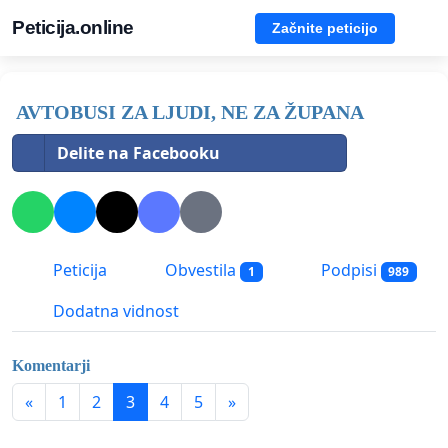
Peticija.online
Začnite peticijo
AVTOBUSI ZA LJUDI, NE ZA ŽUPANA
Delite na Facebooku
Peticija
Obvestila
Podpisi
1
989
Dodatna vidnost
Komentarji
«
1
2
3
4
5
»