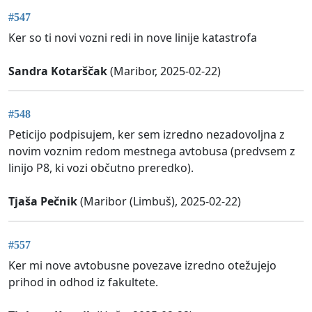
#547
Ker so ti novi vozni redi in nove linije katastrofa
Sandra Kotarščak
(Maribor, 2025-02-22)
#548
Peticijo podpisujem, ker sem izredno nezadovoljna z
novim voznim redom mestnega avtobusa (predvsem z
linijo P8, ki vozi občutno preredko).
Tjaša Pečnik
(Maribor (Limbuš), 2025-02-22)
#557
Ker mi nove avtobusne povezave izredno otežujejo
prihod in odhod iz fakultete.