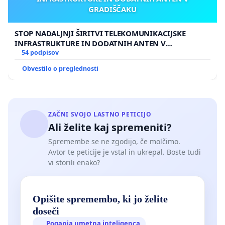
GRADIŠČAKU
STOP NADALJNJI ŠIRITVI TELEKOMUNIKACIJSKE
INFRASTRUKTURE IN DODATNIH ANTEN V
GRADIŠČAKU
54 podpisov
Obvestilo o preglednosti
ZAČNI SVOJO LASTNO PETICIJO
Ali želite kaj spremeniti?
Spremembe se ne zgodijo, če molčimo.
Avtor te peticije je vstal in ukrepal. Boste tudi
vi storili enako?
Opišite spremembo, ki jo želite
doseči
Poganja umetna inteligenca