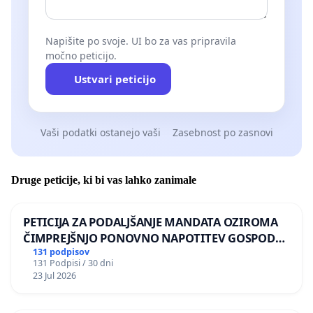
Napišite po svoje. UI bo za vas pripravila
močno peticijo.
Ustvari peticijo
Vaši podatki ostanejo vaši
Zasebnost po zasnovi
Druge peticije, ki bi vas lahko zanimale
PETICIJA ZA PODALJŠANJE MANDATA OZIROMA
ČIMPREJŠNJO PONOVNO NAPOTITEV GOSPODA
BERNARDA ŠRAJNERJA NA VELEPOSLANIŠTVO
131 podpisov
131 Podpisi / 30 dni
REPUBLIKE SLOVENIJE V MOSKVI
23 Jul 2026