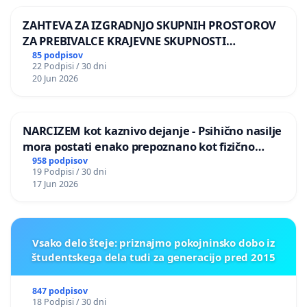
ZAHTEVA ZA IZGRADNJO SKUPNIH PROSTOROV
ZA PREBIVALCE KRAJEVNE SKUPNOSTI
PRESTRANEK
85 podpisov
22 Podpisi / 30 dni
20 Jun 2026
NARCIZEM kot kaznivo dejanje - Psihično nasilje
mora postati enako prepoznano kot fizično
nasilje
958 podpisov
19 Podpisi / 30 dni
17 Jun 2026
Vsako delo šteje: priznajmo pokojninsko dobo iz
študentskega dela tudi za generacijo pred 2015
847 podpisov
18 Podpisi / 30 dni