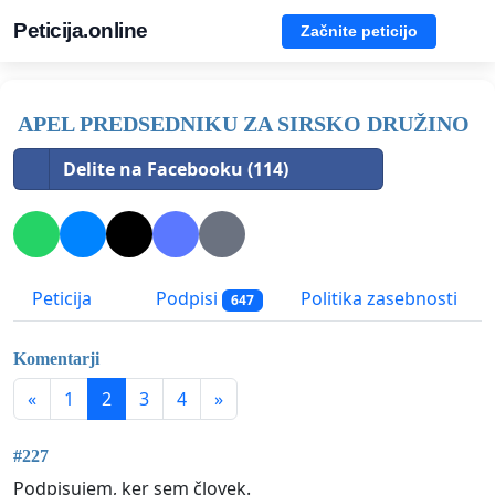
Peticija.online
Začnite peticijo
APEL PREDSEDNIKU ZA SIRSKO DRUŽINO
Delite na Facebooku (114)
Peticija
Podpisi
Politika zasebnosti
647
Komentarji
«
1
2
3
4
»
#227
Podpisujem, ker sem človek.