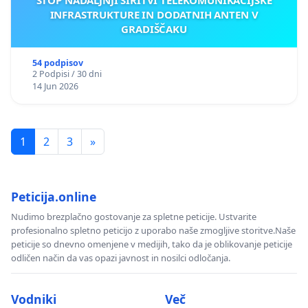
STOP NADALJNJI ŠIRITVI TELEKOMUNIKACIJSKE
INFRASTRUKTURE IN DODATNIH ANTEN V
GRADIŠČAKU
54 podpisov
2 Podpisi / 30 dni
14 Jun 2026
1
2
3
»
Peticija.online
Nudimo brezplačno gostovanje za spletne peticije. Ustvarite
profesionalno spletno peticijo z uporabo naše zmogljive storitve.Naše
peticije so dnevno omenjene v medijih, tako da je oblikovanje peticije
odličen način da vas opazi javnost in nosilci odločanja.
Vodniki
Več