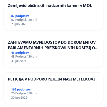
Zemljevid občinskih nadzornih kamer v MOL
87 podpisov
67 Podpisi / 30 dni
23 Jun 2026
ZAHTEVAMO JAVNI DOSTOP DO DOKUMENTOV
PARLAMENTARNIH PREISKOVALNIH KOMISIJ O
ILEGALNI TRGOVINI Z OROŽJEM
43 podpisov
43 Podpisi / 30 dni
31 Jul 2026
PETICIJA V PODPORO NIKI IN NAŠI METELKOVI
165 podpisov
26 Podpisi / 30 dni
30 Jun 2026