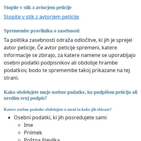
Stopite v stik z avtorjem peticije
Stopite v stik z avtorjem peticije
Spremembe pravilnika o zasebnosti
Ta politika zasebnosti odraža odločitve, ki jih je sprejel
avtor peticije. Če avtor peticije spremeni, katere
informacije se zbirajo, za katere namene se uporabljajo
osebni podatki podpisnikov ali obdobje hrambe
podatkov, bodo te spremembe takoj prikazane na tej
strani.
Kako obdelujete moje osebne podatke, ko podpišem peticijo ali
uredim svoj podpis?
Katere osebne podatke obdelujete o meni in kako jih zbirate?
Osebni podatki, ki jih posredujete sami
Ime
Priimek
Poštna številka