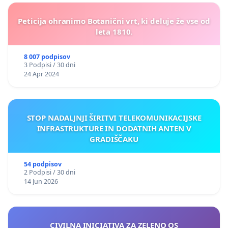
Peticija ohranimo Botanični vrt, ki deluje že vse od
leta 1810.
8 007 podpisov
3 Podpisi / 30 dni
24 Apr 2024
STOP NADALJNJI ŠIRITVI TELEKOMUNIKACIJSKE
INFRASTRUKTURE IN DODATNIH ANTEN V
GRADIŠČAKU
54 podpisov
2 Podpisi / 30 dni
14 Jun 2026
CIVILNA INICIATIVA ZA ZELENO OS