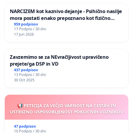
NARCIZEM kot kaznivo dejanje - Psihično nasilje
mora postati enako prepoznano kot fizično
nasilje
959 podpisov
17 Podpisi / 30 dni
17 Jun 2026
Zavzemimo se za NEvračljivost upravičeno
prejete/ga DSP in VD
437 podpisov
13 Podpisi / 30 dni
30 Oct 2025
📢 PETICIJA ZA VEČJO VARNOST NA CESTAH IN
USTREZNO USPOSOBLJENOST POKLICNIH VOZNIKOV
47 podpisov
10 Podpisi / 30 dni