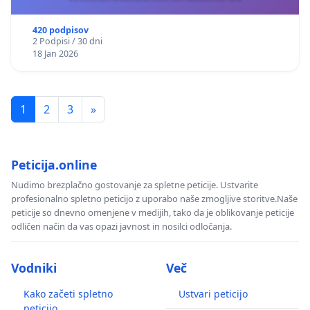
420 podpisov
2 Podpisi / 30 dni
18 Jan 2026
1
2
3
»
Peticija.online
Nudimo brezplačno gostovanje za spletne peticije. Ustvarite
profesionalno spletno peticijo z uporabo naše zmogljive storitve.Naše
peticije so dnevno omenjene v medijih, tako da je oblikovanje peticije
odličen način da vas opazi javnost in nosilci odločanja.
Vodniki
Več
Kako začeti spletno
Ustvari peticijo
peticijo