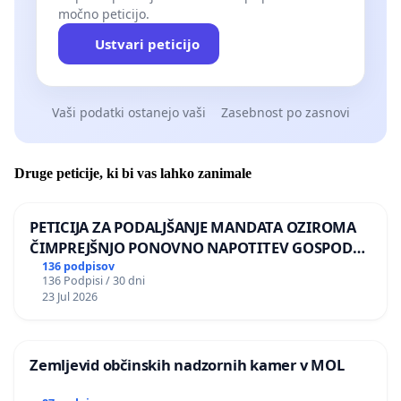
močno peticijo.
Ustvari peticijo
Vaši podatki ostanejo vaši
Zasebnost po zasnovi
Druge peticije, ki bi vas lahko zanimale
PETICIJA ZA PODALJŠANJE MANDATA OZIROMA
ČIMPREJŠNJO PONOVNO NAPOTITEV GOSPODA
BERNARDA ŠRAJNERJA NA VELEPOSLANIŠTVO
136 podpisov
136 Podpisi / 30 dni
REPUBLIKE SLOVENIJE V MOSKVI
23 Jul 2026
Zemljevid občinskih nadzornih kamer v MOL