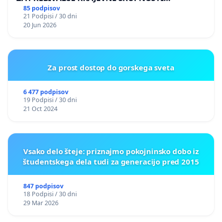
PRESTRANEK
85 podpisov
21 Podpisi / 30 dni
20 Jun 2026
Za prost dostop do gorskega sveta
6 477 podpisov
19 Podpisi / 30 dni
21 Oct 2024
Vsako delo šteje: priznajmo pokojninsko dobo iz
študentskega dela tudi za generacijo pred 2015
847 podpisov
18 Podpisi / 30 dni
29 Mar 2026