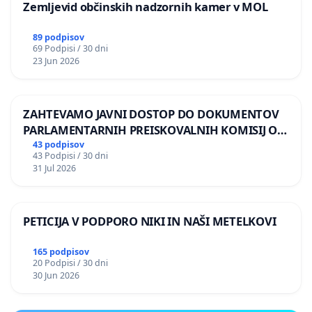
Zemljevid občinskih nadzornih kamer v MOL
89 podpisov
69 Podpisi / 30 dni
23 Jun 2026
ZAHTEVAMO JAVNI DOSTOP DO DOKUMENTOV
PARLAMENTARNIH PREISKOVALNIH KOMISIJ O
ILEGALNI TRGOVINI Z OROŽJEM
43 podpisov
43 Podpisi / 30 dni
31 Jul 2026
PETICIJA V PODPORO NIKI IN NAŠI METELKOVI
165 podpisov
20 Podpisi / 30 dni
30 Jun 2026