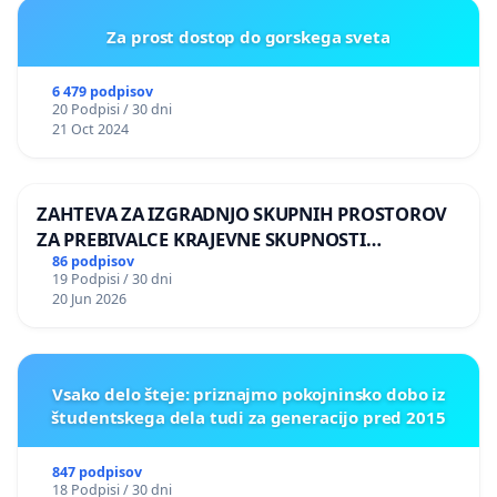
Za prost dostop do gorskega sveta
6 479 podpisov
20 Podpisi / 30 dni
21 Oct 2024
ZAHTEVA ZA IZGRADNJO SKUPNIH PROSTOROV
ZA PREBIVALCE KRAJEVNE SKUPNOSTI
PRESTRANEK
86 podpisov
19 Podpisi / 30 dni
20 Jun 2026
Vsako delo šteje: priznajmo pokojninsko dobo iz
študentskega dela tudi za generacijo pred 2015
847 podpisov
18 Podpisi / 30 dni