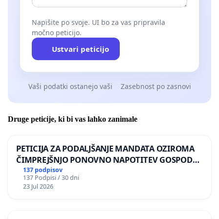
Napišite po svoje. UI bo za vas pripravila
močno peticijo.
Ustvari peticijo
Vaši podatki ostanejo vaši
Zasebnost po zasnovi
Druge peticije, ki bi vas lahko zanimale
PETICIJA ZA PODALJŠANJE MANDATA OZIROMA
ČIMPREJŠNJO PONOVNO NAPOTITEV GOSPODA
BERNARDA ŠRAJNERJA NA VELEPOSLANIŠTVO
137 podpisov
137 Podpisi / 30 dni
REPUBLIKE SLOVENIJE V MOSKVI
23 Jul 2026