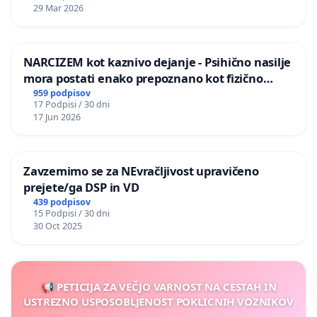
29 Mar 2026
NARCIZEM kot kaznivo dejanje - Psihično nasilje
mora postati enako prepoznano kot fizično
nasilje
959 podpisov
17 Podpisi / 30 dni
17 Jun 2026
Zavzemimo se za NEvračljivost upravičeno
prejete/ga DSP in VD
439 podpisov
15 Podpisi / 30 dni
30 Oct 2025
📢 PETICIJA ZA VEČJO VARNOST NA CESTAH IN
USTREZNO USPOSOBLJENOST POKLICNIH VOZNIKOV