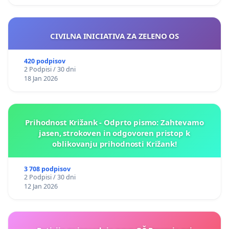
CIVILNA INICIATIVA ZA ZELENO OS
420 podpisov
2 Podpisi / 30 dni
18 Jan 2026
Prihodnost Križank - Odprto pismo: Zahtevamo
jasen, strokoven in odgovoren pristop k
oblikovanju prihodnosti Križank!
3 708 podpisov
2 Podpisi / 30 dni
12 Jan 2026