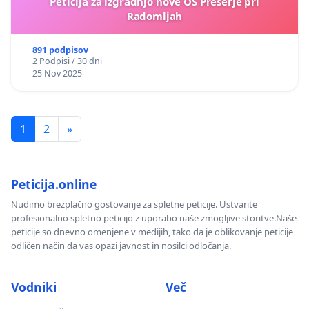
Peticija za izgradnjo nove OŠ Preserje pri
Radomljah
891 podpisov
2 Podpisi / 30 dni
25 Nov 2025
1
2
»
Peticija.online
Nudimo brezplačno gostovanje za spletne peticije. Ustvarite
profesionalno spletno peticijo z uporabo naše zmogljive storitve.Naše
peticije so dnevno omenjene v medijih, tako da je oblikovanje peticije
odličen način da vas opazi javnost in nosilci odločanja.
Vodniki
Več