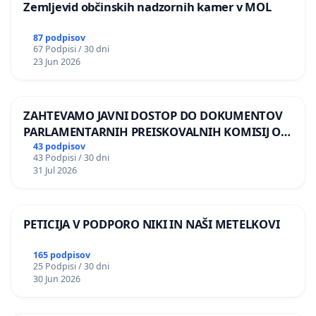
Zemljevid občinskih nadzornih kamer v MOL
87 podpisov
67 Podpisi / 30 dni
23 Jun 2026
ZAHTEVAMO JAVNI DOSTOP DO DOKUMENTOV
PARLAMENTARNIH PREISKOVALNIH KOMISIJ O
ILEGALNI TRGOVINI Z OROŽJEM
43 podpisov
43 Podpisi / 30 dni
31 Jul 2026
PETICIJA V PODPORO NIKI IN NAŠI METELKOVI
165 podpisov
25 Podpisi / 30 dni
30 Jun 2026