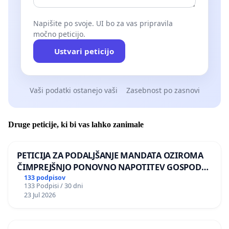
Napišite po svoje. UI bo za vas pripravila
močno peticijo.
Ustvari peticijo
Vaši podatki ostanejo vaši
Zasebnost po zasnovi
Druge peticije, ki bi vas lahko zanimale
PETICIJA ZA PODALJŠANJE MANDATA OZIROMA
ČIMPREJŠNJO PONOVNO NAPOTITEV GOSPODA
BERNARDA ŠRAJNERJA NA VELEPOSLANIŠTVO
133 podpisov
133 Podpisi / 30 dni
REPUBLIKE SLOVENIJE V MOSKVI
23 Jul 2026