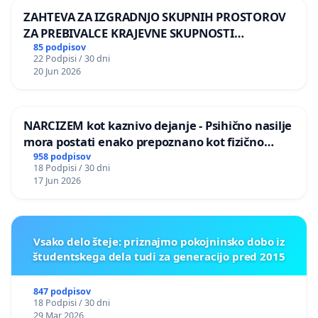
ZAHTEVA ZA IZGRADNJO SKUPNIH PROSTOROV
ZA PREBIVALCE KRAJEVNE SKUPNOSTI
PRESTRANEK
85 podpisov
22 Podpisi / 30 dni
20 Jun 2026
NARCIZEM kot kaznivo dejanje - Psihično nasilje
mora postati enako prepoznano kot fizično
nasilje
958 podpisov
18 Podpisi / 30 dni
17 Jun 2026
Vsako delo šteje: priznajmo pokojninsko dobo iz
študentskega dela tudi za generacijo pred 2015
847 podpisov
18 Podpisi / 30 dni
29 Mar 2026