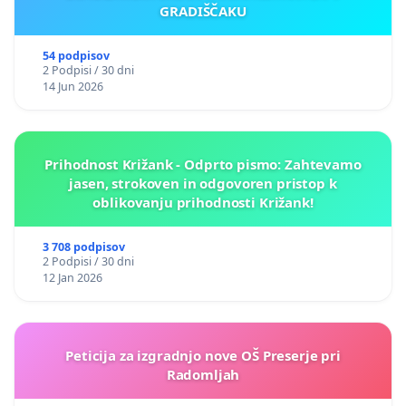
GRADIŠČAKU
54 podpisov
2 Podpisi / 30 dni
14 Jun 2026
Prihodnost Križank - Odprto pismo: Zahtevamo
jasen, strokoven in odgovoren pristop k
oblikovanju prihodnosti Križank!
3 708 podpisov
2 Podpisi / 30 dni
12 Jan 2026
Peticija za izgradnjo nove OŠ Preserje pri
Radomljah