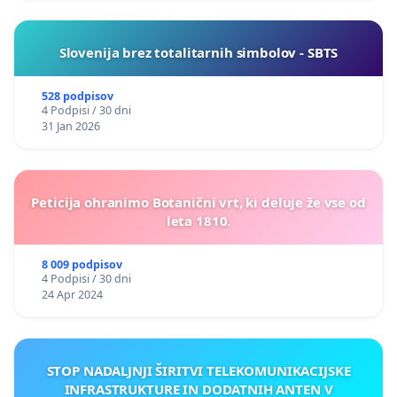
Slovenija brez totalitarnih simbolov - SBTS
528 podpisov
4 Podpisi / 30 dni
31 Jan 2026
Peticija ohranimo Botanični vrt, ki deluje že vse od
leta 1810.
8 009 podpisov
4 Podpisi / 30 dni
24 Apr 2024
STOP NADALJNJI ŠIRITVI TELEKOMUNIKACIJSKE
INFRASTRUKTURE IN DODATNIH ANTEN V