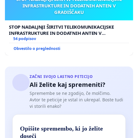
INFRASTRUKTURE IN DODATNIH ANTEN V
GRADIŠČAKU
STOP NADALJNJI ŠIRITVI TELEKOMUNIKACIJSKE
INFRASTRUKTURE IN DODATNIH ANTEN V
GRADIŠČAKU
54 podpisov
Obvestilo o preglednosti
ZAČNI SVOJO LASTNO PETICIJO
Ali želite kaj spremeniti?
Spremembe se ne zgodijo, če molčimo.
Avtor te peticije je vstal in ukrepal. Boste tudi
vi storili enako?
Opišite spremembo, ki jo želite
doseči