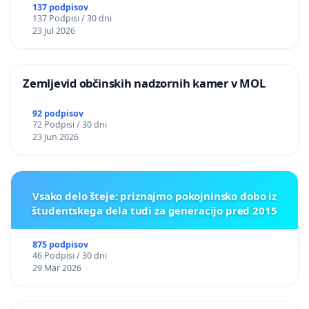
BERNARDA ŠRAJNERJA NA VELEPOSLANIŠTVO
137 podpisov
137 Podpisi / 30 dni
REPUBLIKE SLOVENIJE V MOSKVI
23 Jul 2026
Zemljevid občinskih nadzornih kamer v MOL
92 podpisov
72 Podpisi / 30 dni
23 Jun 2026
Vsako delo šteje: priznajmo pokojninsko dobo iz
študentskega dela tudi za generacijo pred 2015
875 podpisov
46 Podpisi / 30 dni
29 Mar 2026