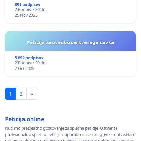
891 podpisov
2 Podpisi / 30 dni
25 Nov 2025
Peticija za uvedbo cerkvenega davka
5 892 podpisov
2 Podpisi / 30 dni
7 Oct 2025
1
2
»
Peticija.online
Nudimo brezplačno gostovanje za spletne peticije. Ustvarite
profesionalno spletno peticijo z uporabo naše zmogljive storitve.Naše
peticije so dnevno omenjene v medijih, tako da je oblikovanje peticije