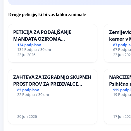
Druge peticije, ki bi vas lahko zanimale
PETICIJA ZA PODALJŠANJE
Zemljevi
MANDATA OZIROMA
kamer v
ČIMPREJŠNJO PONOVNO
134 podpisov
87 podpis
134 Podpisi / 30 dni
67 Podpisi
NAPOTITEV GOSPODA BERNARDA
23 Jul 2026
23 Jun 202
ŠRAJNERJA NA VELEPOSLANIŠTVO
REPUBLIKE SLOVENIJE V MOSKVI
ZAHTEVA ZA IZGRADNJO SKUPNIH
NARCIZEM
PROSTOROV ZA PREBIVALCE
Psihično 
KRAJEVNE SKUPNOSTI
enako pr
85 podpisov
959 podpi
22 Podpisi / 30 dni
19 Podpisi
PRESTRANEK
nasilje
20 Jun 2026
17 Jun 202