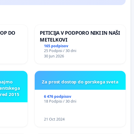
TOP DO
PETICIJA V PODPORO NIKI IN NAŠI
METELKOVI
165 podpisov
25 Podpisi / 30 dni
 O
30 Jun 2026
ROŽJEM
znajmo
Za prost dostop do gorskega sveta
dentskega
pred 2015
6 476 podpisov
18 Podpisi / 30 dni
21 Oct 2024