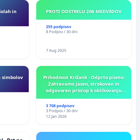
šolah in
PROTI ODSTRELU 206 MEDVEDOV
255 podpisov
8 Podpisi / 30 dni
7 Aug 2025
h simbolov
Prihodnost Križank - Odprto pismo:
Zahtevamo jasen, strokoven in
odgovoren pristop k oblikovanju
prihodnosti Križank!
3 708 podpisov
3 Podpisi / 30 dni
12 Jan 2026