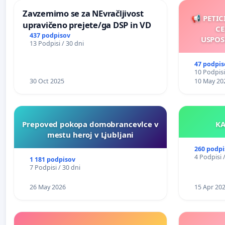
Zavzemimo se za NEvračljivost
📢 PETIC
upravičeno prejete/ga DSP in VD
CE
437 podpisov
USPOS
13 Podpisi / 30 dni
47 podpis
10 Podpisi
30 Oct 2025
10 May 20
Prepoved pokopa domobrancevlce v
mestu heroj v Ljubljani
260 podpi
4 Podpisi 
1 181 podpisov
7 Podpisi / 30 dni
26 May 2026
15 Apr 20