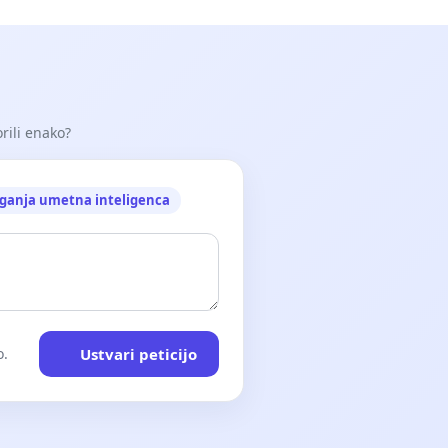
orili enako?
ganja umetna inteligenca
Ustvari peticijo
o.