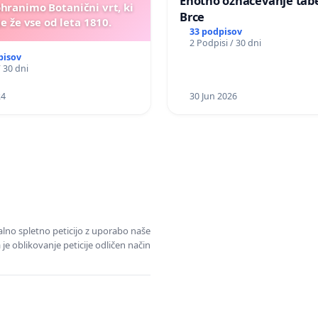
Enotno označevanje tabel
ohranimo Botanični vrt, ki
Brce
e že vse od leta 1810.
33 podpisov
2 Podpisi / 30 dni
pisov
/ 30 dni
24
30 Jun 2026
alno spletno peticijo z uporabo naše
je oblikovanje peticije odličen način