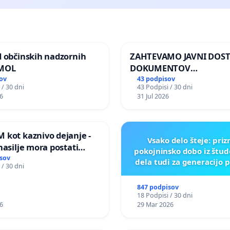
d občinskih nadzornih
ZAHTEVAMO JAVNI DOS
 MOL
DOKUMENTOV
PARLAMENTARNIH
ov
43 podpisov
 / 30 dni
43 Podpisi / 30 dni
PREISKOVALNIH KOMISIJ
6
31 Jul 2026
ILEGALNI TRGOVINI Z O
 kot kaznivo dejanje -
Vsako delo šteje: pri
nasilje mora postati
pokojninsko dobo iz štu
epoznano kot fizično
sov
dela tudi za generacijo 
 / 30 dni
847 podpisov
18 Podpisi / 30 dni
6
29 Mar 2026