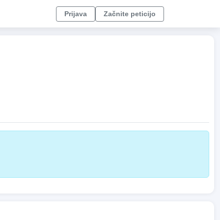
Prijava
Začnite peticijo