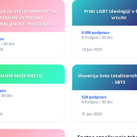
IJA ZA VEČJO VARNOST NA
Proti LGBT ideologiji v 
STAH IN USTREZNO
vrtcih!
OBLJENOST POKLICNIH
VOZNIKOV
8 090 podpisov
9 Podpisi / 30 dni
ov
 / 30 dni
26
16 Jun 2025
KAMNIK MOJE MESTO
Slovenija brez totalitarni
- SBTS
sov
/ 30 dni
528 podpisov
4 Podpisi / 30 dni
26
31 Jan 2026