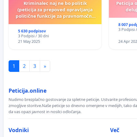
Kriminalec naj ne bo politik
Peticija 
(peticija za prepoved opravljanja
deluj
politične funkcije za pravnomočno
obsojene politike)
8 007 pod
3 Podpisi 
5 630 podpisov
3 Podpisi / 30 dni
21 May 2025
24 Apr 20
1
2
3
»
Peticija.online
Nudimo brezplačno gostovanje za spletne peticije. Ustvarite profesion
zmogljive storitve.Naše peticije so dnevno omenjene v medijih, tako da 
da vas opazi javnost in nosilci odločanja.
Vodniki
Več