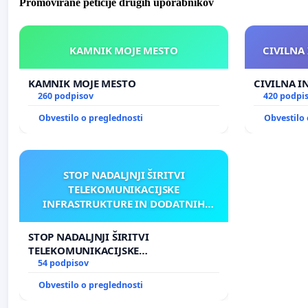
Promovirane peticije drugih uporabnikov
KAMNIK MOJE MESTO
CIVILNA 
KAMNIK MOJE MESTO
CIVILNA I
260 podpisov
420 podpi
Obvestilo o preglednosti
Obvestilo 
STOP NADALJNJI ŠIRITVI
TELEKOMUNIKACIJSKE
INFRASTRUKTURE IN DODATNIH
ANTEN V GRADIŠČAKU
STOP NADALJNJI ŠIRITVI
TELEKOMUNIKACIJSKE
INFRASTRUKTURE IN DODATNIH
54 podpisov
ANTEN V GRADIŠČAKU
Obvestilo o preglednosti