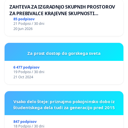
ZAHTEVA ZA IZGRADNJO SKUPNIH PROSTOROV
ZA PREBIVALCE KRAJEVNE SKUPNOSTI
PRESTRANEK
85 podpisov
21 Podpisi / 30 dni
20 Jun 2026
Za prost dostop do gorskega sveta
6 477 podpisov
19 Podpisi / 30 dni
21 Oct 2024
Vsako delo šteje: priznajmo pokojninsko dobo iz
študentskega dela tudi za generacijo pred 2015
847 podpisov
18 Podpisi / 30 dni