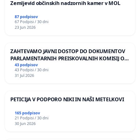
Zemljevid občinskih nadzornih kamer v MOL
87 podpisov
67 Podpisi / 30 dni
23 Jun 2026
ZAHTEVAMO JAVNI DOSTOP DO DOKUMENTOV
PARLAMENTARNIH PREISKOVALNIH KOMISIJ O
ILEGALNI TRGOVINI Z OROŽJEM
43 podpisov
43 Podpisi / 30 dni
31 Jul 2026
PETICIJA V PODPORO NIKI IN NAŠI METELKOVI
165 podpisov
21 Podpisi / 30 dni
30 Jun 2026