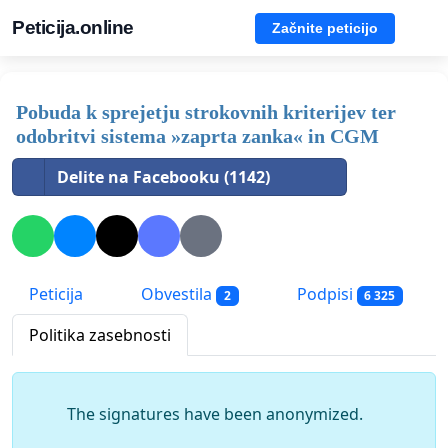
Peticija.online
Začnite peticijo
Pobuda k sprejetju strokovnih kriterijev ter
odobritvi sistema »zaprta zanka« in CGM
Delite na Facebooku (1142)
Peticija
Obvestila
Podpisi
2
6 325
Politika zasebnosti
The signatures have been anonymized.