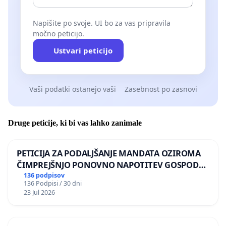
Napišite po svoje. UI bo za vas pripravila
močno peticijo.
Ustvari peticijo
Vaši podatki ostanejo vaši
Zasebnost po zasnovi
Druge peticije, ki bi vas lahko zanimale
PETICIJA ZA PODALJŠANJE MANDATA OZIROMA
ČIMPREJŠNJO PONOVNO NAPOTITEV GOSPODA
BERNARDA ŠRAJNERJA NA VELEPOSLANIŠTVO
136 podpisov
136 Podpisi / 30 dni
REPUBLIKE SLOVENIJE V MOSKVI
23 Jul 2026