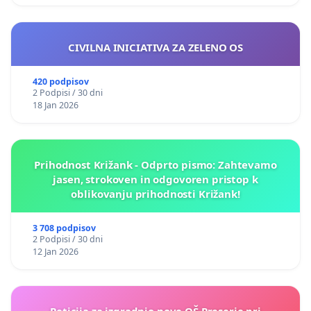
CIVILNA INICIATIVA ZA ZELENO OS
420 podpisov
2 Podpisi / 30 dni
18 Jan 2026
Prihodnost Križank - Odprto pismo: Zahtevamo
jasen, strokoven in odgovoren pristop k
oblikovanju prihodnosti Križank!
3 708 podpisov
2 Podpisi / 30 dni
12 Jan 2026
Peticija za izgradnjo nove OŠ Preserje pri