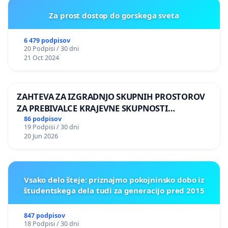
Za prost dostop do gorskega sveta
6 479 podpisov
20 Podpisi / 30 dni
21 Oct 2024
ZAHTEVA ZA IZGRADNJO SKUPNIH PROSTOROV
ZA PREBIVALCE KRAJEVNE SKUPNOSTI
PRESTRANEK
86 podpisov
19 Podpisi / 30 dni
20 Jun 2026
Vsako delo šteje: priznajmo pokojninsko dobo iz
študentskega dela tudi za generacijo pred 2015
847 podpisov
18 Podpisi / 30 dni