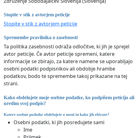
Združenje Sobodajalcev Slovenija (Slovenija)
Stopite v stik z avtorjem peticije
Stopite v stik z avtorjem peticije
Spremembe pravilnika o zasebnosti
Ta politika zasebnosti odraža odločitve, ki jih je sprejel
avtor peticije. Če avtor peticije spremeni, katere
informacije se zbirajo, za katere namene se uporabljajo
osebni podatki podpisnikov ali obdobje hrambe
podatkov, bodo te spremembe takoj prikazane na tej
strani.
Kako obdelujete moje osebne podatke, ko podpišem peticijo ali
uredim svoj podpis?
Katere osebne podatke obdelujete o meni in kako jih zbirate?
Osebni podatki, ki jih posredujete sami
Ime
Priimek