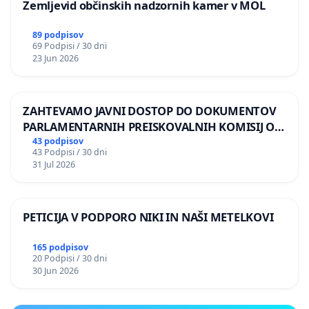
Zemljevid občinskih nadzornih kamer v MOL
89 podpisov
69 Podpisi / 30 dni
23 Jun 2026
ZAHTEVAMO JAVNI DOSTOP DO DOKUMENTOV
PARLAMENTARNIH PREISKOVALNIH KOMISIJ O
ILEGALNI TRGOVINI Z OROŽJEM
43 podpisov
43 Podpisi / 30 dni
31 Jul 2026
PETICIJA V PODPORO NIKI IN NAŠI METELKOVI
165 podpisov
20 Podpisi / 30 dni
30 Jun 2026