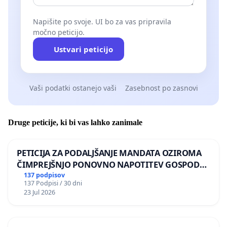
Napišite po svoje. UI bo za vas pripravila
močno peticijo.
Ustvari peticijo
Vaši podatki ostanejo vaši
Zasebnost po zasnovi
Druge peticije, ki bi vas lahko zanimale
PETICIJA ZA PODALJŠANJE MANDATA OZIROMA
ČIMPREJŠNJO PONOVNO NAPOTITEV GOSPODA
BERNARDA ŠRAJNERJA NA VELEPOSLANIŠTVO
137 podpisov
137 Podpisi / 30 dni
REPUBLIKE SLOVENIJE V MOSKVI
23 Jul 2026