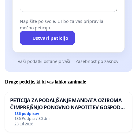
Napišite po svoje. UI bo za vas pripravila
močno peticijo.
Ustvari peticijo
Vaši podatki ostanejo vaši
Zasebnost po zasnovi
Druge peticije, ki bi vas lahko zanimale
PETICIJA ZA PODALJŠANJE MANDATA OZIROMA
ČIMPREJŠNJO PONOVNO NAPOTITEV GOSPODA
BERNARDA ŠRAJNERJA NA VELEPOSLANIŠTVO
136 podpisov
136 Podpisi / 30 dni
REPUBLIKE SLOVENIJE V MOSKVI
23 Jul 2026