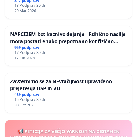
847 podpisov
18 Podpisi / 30 dni
29 Mar 2026
NARCIZEM kot kaznivo dejanje - Psihično nasilje
mora postati enako prepoznano kot fizično
nasilje
959 podpisov
17 Podpisi / 30 dni
17 Jun 2026
Zavzemimo se za NEvračljivost upravičeno
prejete/ga DSP in VD
439 podpisov
15 Podpisi / 30 dni
30 Oct 2025
📢 PETICIJA ZA VEČJO VARNOST NA CESTAH IN