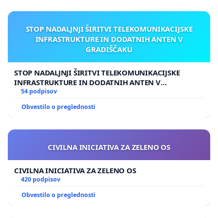
STOP NADALJNJI ŠIRITVI TELEKOMUNIKACIJSKE
INFRASTRUKTURE IN DODATNIH ANTEN V
GRADIŠČAKU
STOP NADALJNJI ŠIRITVI TELEKOMUNIKACIJSKE
INFRASTRUKTURE IN DODATNIH ANTEN V
GRADIŠČAKU
54 podpisov
Obvestilo o preglednosti
CIVILNA INICIATIVA ZA ZELENO OS
CIVILNA INICIATIVA ZA ZELENO OS
420 podpisov
Obvestilo o preglednosti