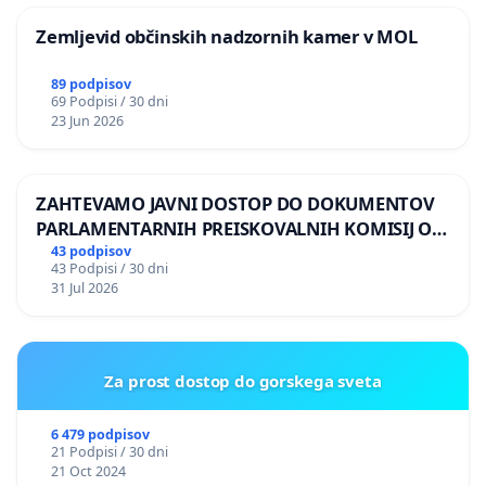
Zemljevid občinskih nadzornih kamer v MOL
89 podpisov
69 Podpisi / 30 dni
23 Jun 2026
ZAHTEVAMO JAVNI DOSTOP DO DOKUMENTOV
PARLAMENTARNIH PREISKOVALNIH KOMISIJ O
ILEGALNI TRGOVINI Z OROŽJEM
43 podpisov
43 Podpisi / 30 dni
31 Jul 2026
Za prost dostop do gorskega sveta
6 479 podpisov
21 Podpisi / 30 dni
21 Oct 2024