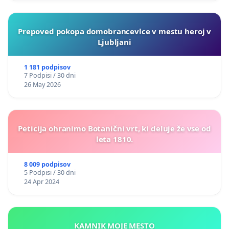
Prepoved pokopa domobrancevlce v mestu heroj v
Ljubljani
1 181 podpisov
7 Podpisi / 30 dni
26 May 2026
Peticija ohranimo Botanični vrt, ki deluje že vse od
leta 1810.
8 009 podpisov
5 Podpisi / 30 dni
24 Apr 2024
KAMNIK MOJE MESTO