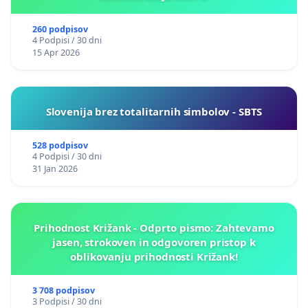
260 podpisov
4 Podpisi / 30 dni
15 Apr 2026
Slovenija brez totalitarnih simbolov - SBTS
528 podpisov
4 Podpisi / 30 dni
31 Jan 2026
Prihodnost Križank - Odprto pismo: Zahtevamo
jasen, strokoven in odgovoren pristop k
oblikovanju prihodnosti Križank!
3 708 podpisov
3 Podpisi / 30 dni