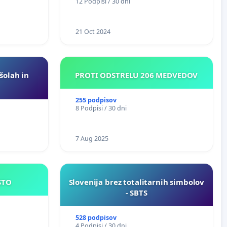
12 Podpisi / 30 dni
21 Oct 2024
 šolah in
PROTI ODSTRELU 206 MEDVEDOV
255 podpisov
8 Podpisi / 30 dni
7 Aug 2025
JE MESTO
Slovenija brez totalitarnih simbolov
- SBTS
528 podpisov
4 Podpisi / 30 dni