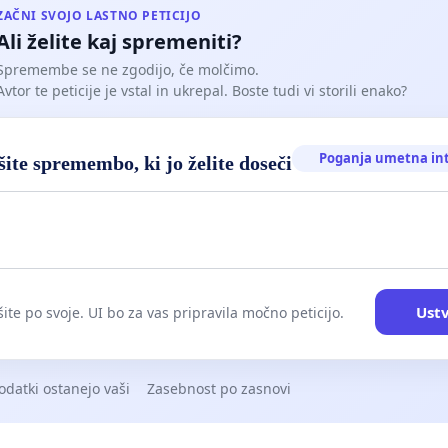
ZAČNI SVOJO LASTNO PETICIJO
Ali želite kaj spremeniti?
Spremembe se ne zgodijo, če molčimo.
Avtor te peticije je vstal in ukrepal. Boste tudi vi storili enako?
Poganja umetna in
ite spremembo, ki jo želite doseči
Ustv
ite po svoje. UI bo za vas pripravila močno peticijo.
odatki ostanejo vaši
Zasebnost po zasnovi