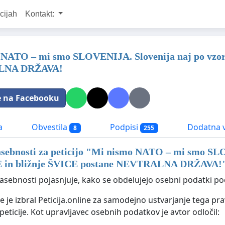
cijah
Kontakt:
NATO – mi smo SLOVENIJA. Slovenija naj po vzor
LNA DRŽAVA!
e na Facebooku
a
Obvestila
Podpisi
Dodatna v
8
255
asebnosti za peticijo "
Mi nismo NATO – mi smo SLOV
 in bližnje ŠVICE postane NEVTRALNA DRŽAVA!
zasebnosti pojasnjuje, kako se obdelujejo osebni podatki pod
je je izbral Peticija.online za samodejno ustvarjanje tega pra
peticije. Kot upravljavec osebnih podatkov je avtor odločil: