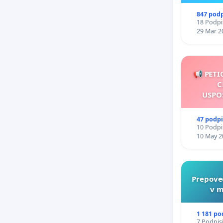
847 pod
18 Podpis
29 Mar 2
📢 PETI
C
USPO
47 podp
10 Podpis
10 May 2
Prepove
v m
1 181 po
7 Podpisi