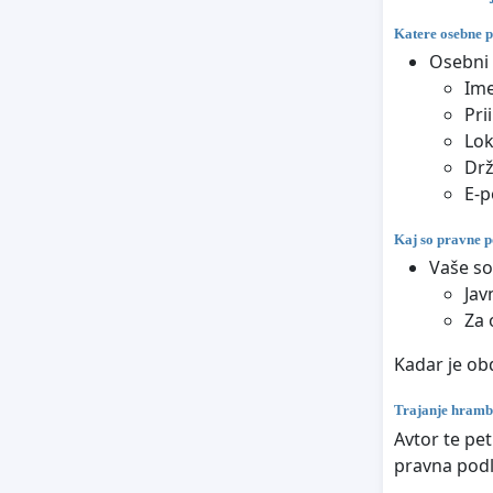
Katere osebne p
Osebni 
Im
Pri
Lok
Dr
E-p
Kaj so pravne p
Vaše so
Jav
Za 
Kadar je obd
Trajanje hramb
Avtor te pet
pravna podl