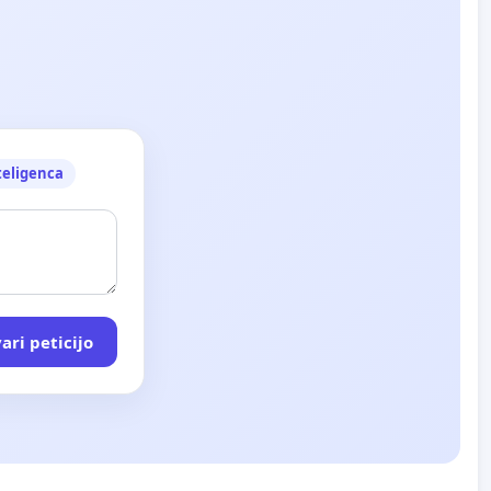
teligenca
ari peticijo