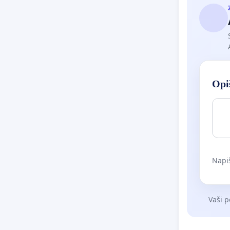
Opiš
Napiš
Vaši p