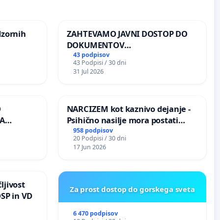
dzornih
ZAHTEVAMO JAVNI DOSTOP DO
DOKUMENTOV
PARLAMENTARNIH
43 podpisov
43 Podpisi / 30 dni
PREISKOVALNIH KOMISIJ O
31 Jul 2026
ILEGALNI TRGOVINI Z OROŽJEM
O
NARCIZEM kot kaznivo dejanje -
A
Psihično nasilje mora postati
enako prepoznano kot fizično
958 podpisov
20 Podpisi / 30 dni
K
nasilje
17 Jun 2026
ljivost
Za prost dostop do gorskega sveta
DSP in VD
6 470 podpisov