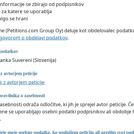
informacije se zbirajo od podpisnikov
za katere se uporablja
lgo se hrani
line (Petitions.com Group Oy) deluje kot obdelovalec podatko
govorom o obdelavi podatkov
.
 podatkov
ranka Suvereni (Slovenija)
 z avtorjem peticije
ik z avtorjem peticije
avilnika o zasebnosti
zasebnosti odraža odločitve, ki jih je sprejel avtor peticije. 
ne se uporabljajo osebni podatki podpisnikov ali obdobj
.
ete moje osebne podatke, ko podpišem peticijo ali uredim svoj pod