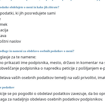
odatke obdelujete o meni in kako jih zbirate?
podatki, ki jih posredujete sami
e
imek
acija
žava
oštni naslov
odlage in nameni za obdelavo osebnih podatkov o meni?
glasje za te namene:
no prikazati ime podpisnika, mesto, državo in komentar na s
obveščanje podpisnika o napredku peticije z pošiljanjem e-p
elava vaših osebnih podatkov temelji na vaši privolitvi, imat
e podatkov
icije se po pogodbi o obdelavi podatkov zavezuje, da bo oprav
aga za nadaljnjo obdelavo osebnih podatkov podpisnikov.