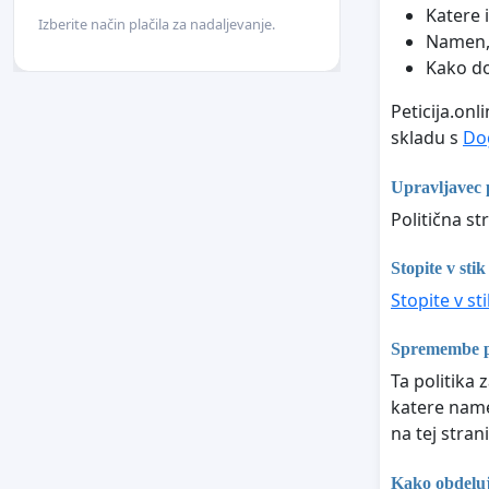
Katere 
Izberite način plačila za nadaljevanje.
Namen, 
Kako do
Peticija.on
skladu s
Do
Upravljavec
Politična st
Stopite v stik
Stopite v st
Spremembe pr
Ta politika 
katere name
na tej strani
Kako obdeluj