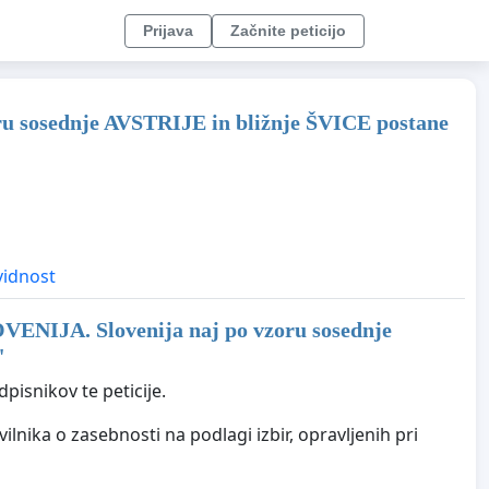
Prijava
Začnite peticijo
u sosednje AVSTRIJE in bližnje ŠVICE postane
idnost
ENIJA. Slovenija naj po vzoru sosednje
"
pisnikov te peticije.
vilnika o zasebnosti na podlagi izbir, opravljenih pri