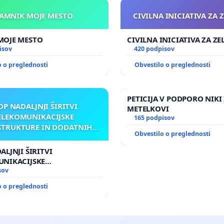
KAMNIK MOJE MESTO
CIVILNA INICIATIVA ZA 
KAMNIK MOJE MESTO
CIVILNA INICIATIVA ZA Z
isov
420 podpisov
o o preglednosti
Obvestilo o preglednosti
PETICIJA V PODPORO NIKI 
OP NADALJNJI ŠIRITVI
METELKOVI
ELEKOMUNIKACIJSKE
165 podpisov
STRUKTURE IN DODATNIH
Obvestilo o preglednosti
NTEN V GRADIŠČAKU
ALJNJI ŠIRITVI
UNIKACIJSKE
RUKTURE IN DODATNIH
sov
 GRADIŠČAKU
o o preglednosti