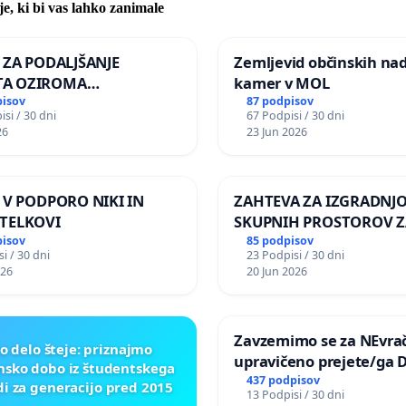
je, ki bi vas lahko zanimale
A ZA PODALJŠANJE
Zemljevid občinskih na
A OZIROMA
kamer v MOL
JŠNJO PONOVNO
pisov
87 podpisov
si / 30 dni
67 Podpisi / 30 dni
TEV GOSPODA BERNARDA
26
23 Jun 2026
JA NA VELEPOSLANIŠTVO
KE SLOVENIJE V MOSKVI
A V PODPORO NIKI IN
ZAHTEVA ZA IZGRADNJ
TELKOVI
SKUPNIH PROSTOROV Z
PREBIVALCE KRAJEVNE
pisov
85 podpisov
i / 30 dni
23 Podpisi / 30 dni
SKUPNOSTI PRESTRANE
026
20 Jun 2026
Zavzemimo se za NEvrač
o delo šteje: priznajmo
upravičeno prejete/ga 
nsko dobo iz študentskega
437 podpisov
di za generacijo pred 2015
13 Podpisi / 30 dni