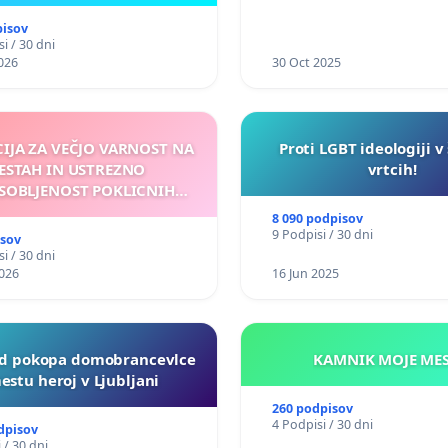
pisov
i / 30 dni
026
30 Oct 2025
CIJA ZA VEČJO VARNOST NA
Proti LGBT ideologiji v
ESTAH IN USTREZNO
vrtcih!
SOBLJENOST POKLICNIH
VOZNIKOV
8 090 podpisov
9 Podpisi / 30 dni
isov
i / 30 dni
026
16 Jun 2025
d pokopa domobrancevlce
KAMNIK MO
estu heroj v Ljubljani
260 podpisov
4 Podpisi / 30 dni
dpisov
 / 30 dni