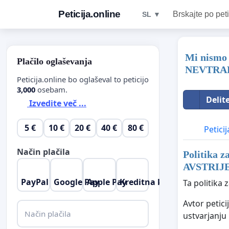
Peticija.online
Brskajte po peti
SL ▼
Mi nismo 
Plačilo oglaševanja
NEVTRA
Peticija.online bo oglaševal to peticijo
3,000
osebam.
Delit
Izvedite več ...
5 €
10 €
20 €
40 €
80 €
Peticij
Način plačila
Politika z
AVSTRIJE
PayPal
Google Pay
Apple Pay
Kreditna kartica
Ta politika 
Avtor petici
Način plačila
ustvarjanju 