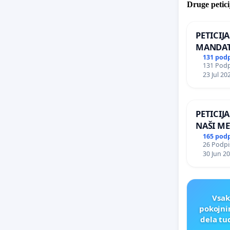
Druge petici
PETICIJ
MANDAT
ČIMPRE
131 pod
131 Podpi
NAPOTI
23 Jul 20
ŠRAJNER
REPUBLI
PETICIJ
NAŠI ME
165 pod
26 Podpis
30 Jun 2
Vsak
pokojni
dela tu