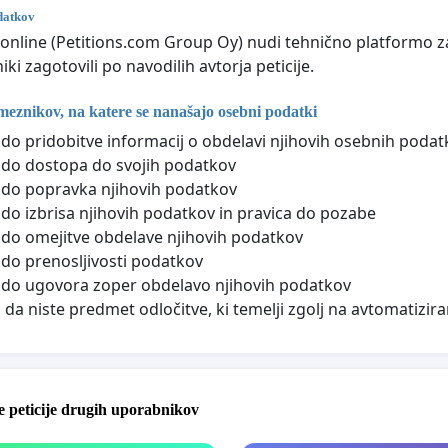
datkov
a.online (Petitions.com Group Oy) nudi tehnično platformo za 
ki zagotovili po navodilih avtorja peticije.
meznikov, na katere se nanašajo osebni podatki
 do pridobitve informacij o obdelavi njihovih osebnih podat
 do dostopa do svojih podatkov
 do popravka njihovih podatkov
 do izbrisa njihovih podatkov in pravica do pozabe
 do omejitve obdelave njihovih podatkov
 do prenosljivosti podatkov
 do ugovora zoper obdelavo njihovih podatkov
, da niste predmet odločitve, ki temelji zgolj na avtomatizira
 peticije drugih uporabnikov