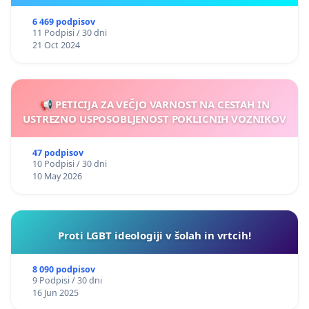
Klinični psihologi, psihiatri ter otroški in
mladostniški psihiatri proces pisanja in
6 469 podpisov
11 Podpisi / 30 dni
sprejemanja zakona prepoznavamo kot nevaren
21 Oct 2024
precedens. Ministrstvo za zdravje je v njem povsem
spregledalo postopke, po katerih se oblikujejo
zdravstvene politike, sprejemajo novi programi in
📢 PETICIJA ZA VEČJO VARNOST NA CESTAH IN
uvajajo nove vrste zdravstvene dejavnosti ter novi
USTREZNO USPOSOBLJENOST POKLICNIH VOZNIKOV
zdravstveni poklici. Kot nosilci zdravstvene
47 podpisov
obravnave posameznikov s težavami v duševnem
10 Podpisi / 30 dni
zdravju, duševnimi in nevrorazvojnimi motnjami
10 May 2026
in/ali tveganjem zanje, ocenjujemo, da
predlog
zakona uvaja rešitve, ki so nevarne za paciente,
škodljive za javni proračun in zdravstveno
Proti LGBT ideologiji v šolah in vrtcih!
blagajno in lahko imajo z nepremišljenim
poseganjem v posameznike, družine in sistem
8 090 podpisov
9 Podpisi / 30 dni
daljnosežne negativne posledice
.
16 Jun 2025