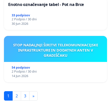
Enotno označevanje tabel - Pot na Brce
dostopnost do učinkovitih oblik pomoči v
zdravstvenem sistemu pa poišče v sodelovanju z
33 podpisov
2 Podpisi / 30 dni
navedenimi strokami.
30 Jun 2026
STOP NADALJNJI ŠIRITVI TELEKOMUNIKACIJSKE
INFRASTRUKTURE IN DODATNIH ANTEN V
GRADIŠČAKU
54 podpisov
2 Podpisi / 30 dni
14 Jun 2026
1
2
3
»