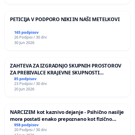
preventivo na področju duševnega zdravja v prvi
vrsti poskrbeti za zagotavljanje zadostnega številka
PETICIJA V PODPORO NIKI IN NAŠI METELKOVI
strokovnih delavcev z ustreznimi kompetencami in
primerno ovrednotenim delom v dovolj dobrih
165 podpisov
26 Podpisi / 30 dni
delovnih pogojih. Ravnatelji in drugi pedagoški
30 Jun 2026
delavci ne pozivajo države k zaposlovanju
psihoterapevtov, ampak k zagotavljanju kadrovskih
ZAHTEVA ZA IZGRADNJO SKUPNIH PROSTOROV
in prostorskih pogojev, v katerih bodo lahko v
ZA PREBIVALCE KRAJEVNE SKUPNOSTI
vzgojno-izobraževalnih zavodih učinkovito izvajali
PRESTRANEK
85 podpisov
pedagoški in vzgojni proces. S podobnimi
23 Podpisi / 30 dni
20 Jun 2026
kadrovskimi in sistemskimi izzivi se soočajo v
socialnem varstvu in v zaporih.
NARCIZEM kot kaznivo dejanje - Psihično nasilje
Psihoterapija je proces, v katerem pri
mora postati enako prepoznano kot fizično
neposrednem delu z ljudmi vplivamo na
nasilje
958 podpisov
spremembe v njihovem mišljenju, čustvovanju
20 Podpisi / 30 dni