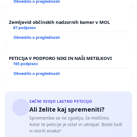
Obvestilo o preglednosti
poklica pa tako raznolike, da tudi bralec, ki je o
področju poučen, izgubi pregled nad vsemi
Zemljevid občinskih nadzornih kamer v MOL
možnostmi. In ne samo to – nosilec zdravstvene
87 podpisov
dejavnosti in izvajalec zdravljenja bo lahko
Obvestilo o preglednosti
posameznik, ki ne bo dosegal niti teh, že tako
nizkih standardov, ampak je šele kandidat (!) za
poklic. Odločanje o poteh usposabljanja in
PETICIJA V PODPORO NIKI IN NAŠI METELKOVI
165 podpisov
priznavanja kvalifikacij je v celoti prepuščeno še
Obvestilo o preglednosti
neznanim posameznikom, ki bodo ustanovili
bodočo zbornico in – pred tem ali po tem, kar
postopkovno tudi ni jasno – sami sebi priznali
kvalifikacije za psihoterapevte, učitelje in
ZAČNI SVOJO LASTNO PETICIJO
Ali želite kaj spremeniti?
supervizorje. Kako in kdo bo vsebinsko presojal pri
odločitvah, ki jih pred podeljevanjem javnih
Spremembe se ne zgodijo, če molčimo.
Avtor te peticije je vstal in ukrepal. Boste tudi
pooblastil bodoči zbornici predlog zakona nalaga
vi storili enako?
Ministrstvu za zdravje, ni jasno. Končni preizkus