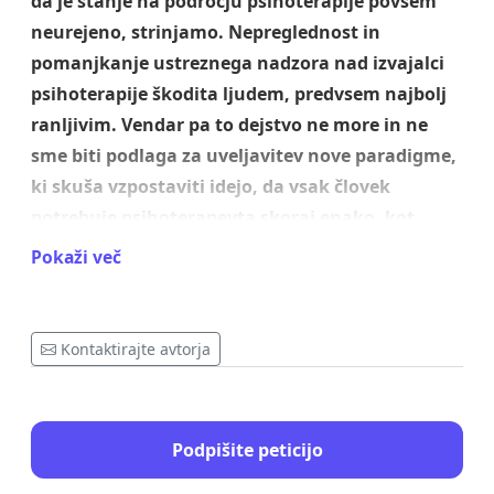
da je stanje na področju psihoterapije povsem
neurejeno, strinjamo. Nepreglednost in
pomanjkanje ustreznega nadzora nad izvajalci
psihoterapije škodita ljudem, predvsem najbolj
ranljivim. Vendar pa to dejstvo ne more in ne
sme biti podlaga za uveljavitev nove paradigme,
ki skuša vzpostaviti idejo, da vsak človek
potrebuje psihoterapevta skoraj enako, kot
potrebuje izbranega pediatra, družinskega
Pokaži več
zdravnika, zobozdravnika ali ginekologa.
Priložnosti za zdrav razvoj in kakovostno
življenje mora država zagotoviti v prvi vrsti z
Kontaktirajte avtorja
ustreznimi osnovnimi življenjskimi pogoji,
dostopnimi javnimi servisi ter s tem ustvariti
enakovredne možnosti za zdravje vseh
Podpišite peticijo
prebivalcev.
Kot družba nikakor ne smemo sprejeti