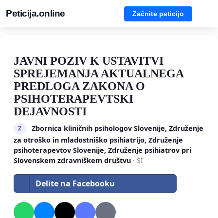
Peticija.online
Začnite peticijo
JAVNI POZIV K USTAVITVI
SPREJEMANJA AKTUALNEGA
PREDLOGA ZAKONA O
PSIHOTERAPEVTSKI
DEJAVNOSTI
Zbornica kliničnih psihologov Slovenije, Združenje
Z
za otroško in mladostniško psihiatrijo, Združenje
psihoterapevtov Slovenije, Združenje psihiatrov pri
Slovenskem zdravniškem društvu
· SI
Delite na Facebooku