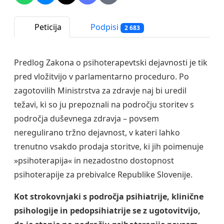
Peticija
Podpisi
2 683
Predlog Zakona o psihoterapevtski dejavnosti je tik
pred vložitvijo v parlamentarno proceduro. Po
zagotovilih Ministrstva za zdravje naj bi uredil
težavi, ki so ju prepoznali na področju storitev s
področja duševnega zdravja – povsem
neregulirano tržno dejavnost, v kateri lahko
trenutno vsakdo prodaja storitve, ki jih poimenuje
»psihoterapija« in nezadostno dostopnost
psihoterapije za prebivalce Republike Slovenije.
Kot strokovnjaki s področja psihiatrije, klinične
psihologije in pedopsihiatrije se z ugotovitvijo,