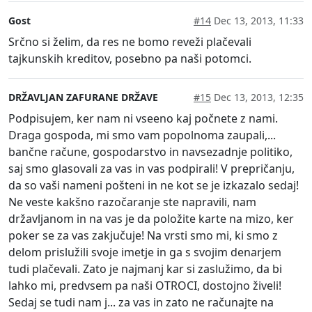
Gost
#14
Dec 13, 2013, 11:33
Srčno si želim, da res ne bomo reveži plačevali
tajkunskih kreditov, posebno pa naši potomci.
DRŽAVLJAN ZAFURANE DRŽAVE
#15
Dec 13, 2013, 12:35
Podpisujem, ker nam ni vseeno kaj počnete z nami.
Draga gospoda, mi smo vam popolnoma zaupali,...
bančne račune, gospodarstvo in navsezadnje politiko,
saj smo glasovali za vas in vas podpirali! V prepričanju,
da so vaši nameni pošteni in ne kot se je izkazalo sedaj!
Ne veste kakšno razočaranje ste napravili, nam
državljanom in na vas je da položite karte na mizo, ker
poker se za vas zakjučuje! Na vrsti smo mi, ki smo z
delom prislužili svoje imetje in ga s svojim denarjem
tudi plačevali. Zato je najmanj kar si zaslužimo, da bi
lahko mi, predvsem pa naši OTROCI, dostojno živeli!
Sedaj se tudi nam j... za vas in zato ne računajte na