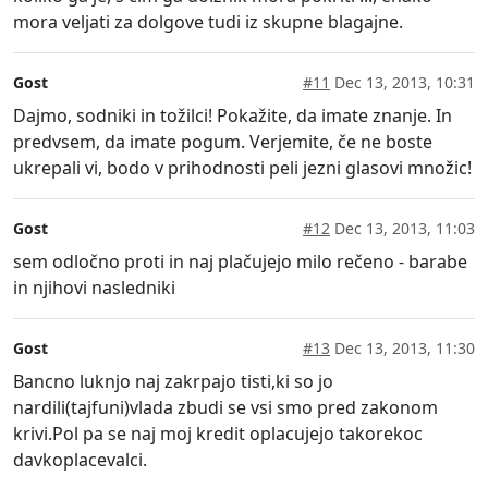
mora veljati za dolgove tudi iz skupne blagajne.
Gost
#11
Dec 13, 2013, 10:31
Dajmo, sodniki in tožilci! Pokažite, da imate znanje. In
predvsem, da imate pogum. Verjemite, če ne boste
ukrepali vi, bodo v prihodnosti peli jezni glasovi množic!
Gost
#12
Dec 13, 2013, 11:03
sem odločno proti in naj plačujejo milo rečeno - barabe
in njihovi nasledniki
Gost
#13
Dec 13, 2013, 11:30
Bancno luknjo naj zakrpajo tisti,ki so jo
nardili(tajfuni)vlada zbudi se vsi smo pred zakonom
krivi.Pol pa se naj moj kredit oplacujejo takorekoc
davkoplacevalci.