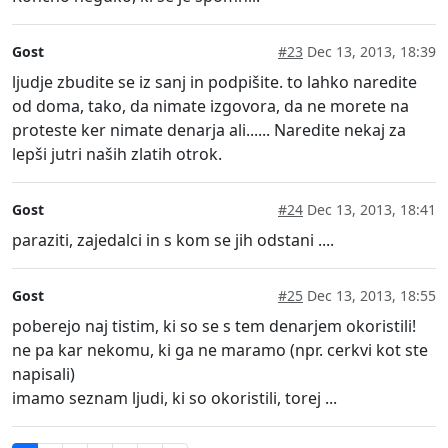
Gost
#23
Dec 13, 2013, 18:39
ljudje zbudite se iz sanj in podpišite. to lahko naredite
od doma, tako, da nimate izgovora, da ne morete na
proteste ker nimate denarja ali...... Naredite nekaj za
lepši jutri naših zlatih otrok.
Gost
#24
Dec 13, 2013, 18:41
paraziti, zajedalci in s kom se jih odstani ....
Gost
#25
Dec 13, 2013, 18:55
poberejo naj tistim, ki so se s tem denarjem okoristili!
ne pa kar nekomu, ki ga ne maramo (npr. cerkvi kot ste
napisali)
imamo seznam ljudi, ki so okoristili, torej ...