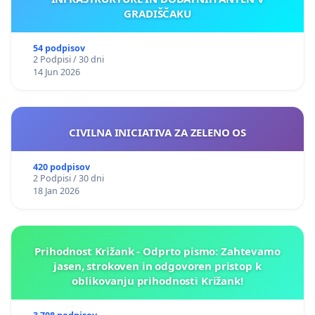
GRADIŠČAKU
54 podpisov
2 Podpisi / 30 dni
14 Jun 2026
CIVILNA INICIATIVA ZA ZELENO OS
420 podpisov
2 Podpisi / 30 dni
18 Jan 2026
Prihodnost Križank - Odprto pismo: Zahtevamo
jasen, strokoven in odgovoren pristop k
oblikovanju prihodnosti Križank!