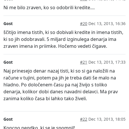
Ni me bilo zraven, ko so odobrili kredite....
Gost
#20
Dec 13, 2013, 16:36
ščitijo imena tistih, ki so dobivali kredite in imena tistih,
ki so jih odobravali. 5 miljard izginulega denarja ima
zraven imena in priimke. Hočemo vedeti čigave.
Gost
#21
Dec 13, 2013, 17:33
Naj prinesejo denar nazaj tisti, ki so si ga naložili na
račune v tujini, potem pa jih je treba dati še malo na
hladno. Po določenem času pa naj živijo s toliko
denarja, kolikor dobi danes navadni delavci. Ma prav
zanima koliko časa bi lahko tako živeli.
Gost
#22
Dec 13, 2013, 18:05
Koncno negdko, ki se je spomnil!