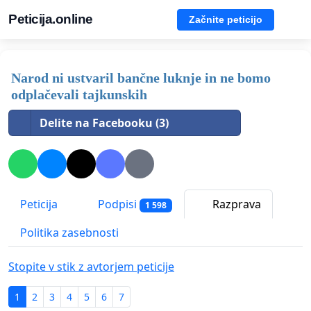
Peticija.online
Začnite peticijo
Narod ni ustvaril bančne luknje in ne bomo
odplačevali tajkunskih
Delite na Facebooku (3)
Peticija
Podpisi
Razprava
1 598
Politika zasebnosti
Stopite v stik z avtorjem peticije
1
2
3
4
5
6
7