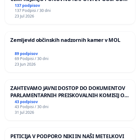
BERNARDA ŠRAJNERJA NA VELEPOSLANIŠTVO
137 podpisov
137 Podpisi / 30 dni
REPUBLIKE SLOVENIJE V MOSKVI
23 Jul 2026
Zemljevid občinskih nadzornih kamer v MOL
89 podpisov
69 Podpisi / 30 dni
23 Jun 2026
ZAHTEVAMO JAVNI DOSTOP DO DOKUMENTOV
PARLAMENTARNIH PREISKOVALNIH KOMISIJ O
ILEGALNI TRGOVINI Z OROŽJEM
43 podpisov
43 Podpisi / 30 dni
31 Jul 2026
PETICIJA V PODPORO NIKI IN NAŠI METELKOVI