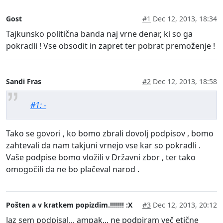
Gost
#1
Dec 12, 2013, 18:34
Tajkunsko politična banda naj vrne denar, ki so ga
pokradli ! Vse obsodit in zapret ter pobrat premoženje !
Sandi Fras
#2
Dec 12, 2013, 18:58
#1: -
Tako se govori , ko bomo zbrali dovolj podpisov , bomo
zahtevali da nam takjuni vrnejo vse kar so pokradli .
Vaše podpise bomo vložili v Državni zbor , ter tako
omogočili da ne bo plačeval narod .
Pošten a v kratkem popizdim.!!!!!!! :X
#3
Dec 12, 2013, 20:12
Jaz sem podpisal... ampak... ne podpiram več etične