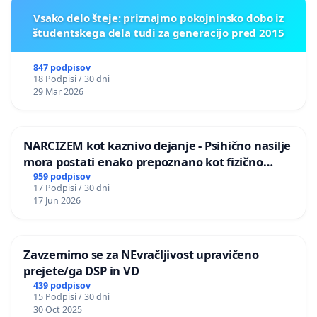
Vsako delo šteje: priznajmo pokojninsko dobo iz
študentskega dela tudi za generacijo pred 2015
847 podpisov
18 Podpisi / 30 dni
29 Mar 2026
NARCIZEM kot kaznivo dejanje - Psihično nasilje
mora postati enako prepoznano kot fizično
nasilje
959 podpisov
17 Podpisi / 30 dni
17 Jun 2026
Zavzemimo se za NEvračljivost upravičeno
prejete/ga DSP in VD
439 podpisov
15 Podpisi / 30 dni
30 Oct 2025