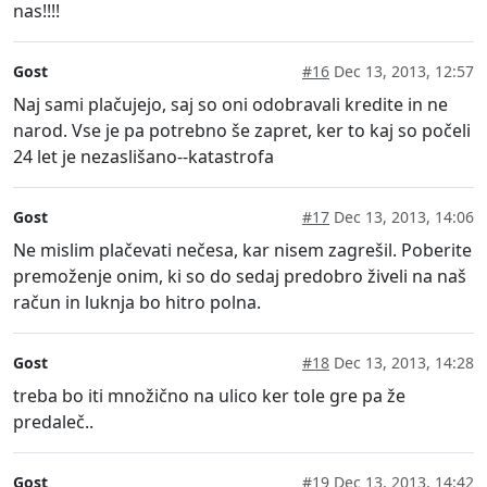
nas!!!!
Gost
#16
Dec 13, 2013, 12:57
Naj sami plačujejo, saj so oni odobravali kredite in ne
narod. Vse je pa potrebno še zapret, ker to kaj so počeli
24 let je nezaslišano--katastrofa
Gost
#17
Dec 13, 2013, 14:06
Ne mislim plačevati nečesa, kar nisem zagrešil. Poberite
premoženje onim, ki so do sedaj predobro živeli na naš
račun in luknja bo hitro polna.
Gost
#18
Dec 13, 2013, 14:28
treba bo iti množično na ulico ker tole gre pa že
predaleč..
Gost
#19
Dec 13, 2013, 14:42