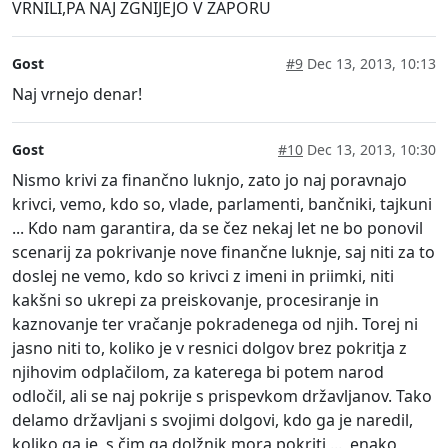
VRNILI,PA NAJ ZGNIJEJO V ZAPORU
Gost
#9
Dec 13, 2013, 10:13
Naj vrnejo denar!
Gost
#10
Dec 13, 2013, 10:30
Nismo krivi za finančno luknjo, zato jo naj poravnajo
krivci, vemo, kdo so, vlade, parlamenti, bančniki, tajkuni
... Kdo nam garantira, da se čez nekaj let ne bo ponovil
scenarij za pokrivanje nove finančne luknje, saj niti za to
doslej ne vemo, kdo so krivci z imeni in priimki, niti
kakšni so ukrepi za preiskovanje, procesiranje in
kaznovanje ter vračanje pokradenega od njih. Torej ni
jasno niti to, koliko je v resnici dolgov brez pokritja z
njihovim odplačilom, za katerega bi potem narod
odločil, ali se naj pokrije s prispevkom državljanov. Tako
delamo državljani s svojimi dolgovi, kdo ga je naredil,
koliko ga je, s čim ga dolžnik mora pokriti ..., enako