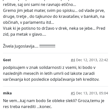
rešitve, saj oni sami ne ravnajo etično...
Gremo jim jebat mater, svim po spisku... od vlade prve,
druge, tretje , do tajkunov do kravatašev, v bankah, na
občinah, v parlamentu itd...
Vsak ki je potisno to državo v drek, neka se jebe... Pred
zid, pa metak v glavo....
Živela Jugoslavija.... !!!!!!!!!!!!!!!!
Gost
#4
Dec 12, 2013, 22:42
podpisujem v znak solidarnosti z vsemi, ki bodo v
naslednjih mesecih in letih umrli od lakote zaradi
varčevanja kot posledice odplačevanja teh kreditov.
mika
#5
Dec 13, 2013, 05:04
Ne vem...kaj nam bodo še obleke slekli? Groza,temu je
res treba narediti ...konec.