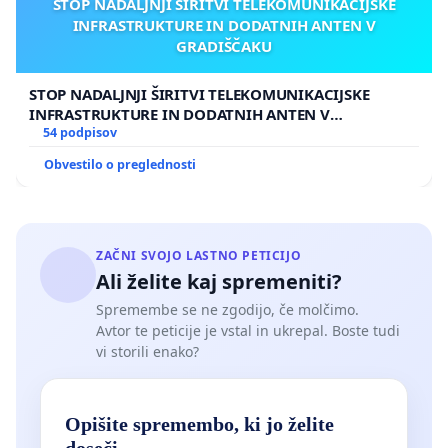
STOP NADALJNJI ŠIRITVI TELEKOMUNIKACIJSKE
INFRASTRUKTURE IN DODATNIH ANTEN V
GRADIŠČAKU
STOP NADALJNJI ŠIRITVI TELEKOMUNIKACIJSKE
INFRASTRUKTURE IN DODATNIH ANTEN V
GRADIŠČAKU
54 podpisov
Obvestilo o preglednosti
ZAČNI SVOJO LASTNO PETICIJO
Ali želite kaj spremeniti?
Spremembe se ne zgodijo, če molčimo.
Avtor te peticije je vstal in ukrepal. Boste tudi
vi storili enako?
Opišite spremembo, ki jo želite
doseči