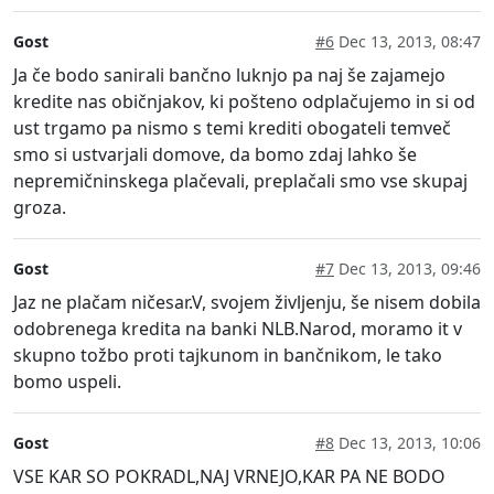
Gost
#6
Dec 13, 2013, 08:47
Ja če bodo sanirali bančno luknjo pa naj še zajamejo
kredite nas običnjakov, ki pošteno odplačujemo in si od
ust trgamo pa nismo s temi krediti obogateli temveč
smo si ustvarjali domove, da bomo zdaj lahko še
nepremičninskega plačevali, preplačali smo vse skupaj
groza.
Gost
#7
Dec 13, 2013, 09:46
Jaz ne plačam ničesar.V, svojem življenju, še nisem dobila
odobrenega kredita na banki NLB.Narod, moramo it v
skupno tožbo proti tajkunom in bančnikom, le tako
bomo uspeli.
Gost
#8
Dec 13, 2013, 10:06
VSE KAR SO POKRADL,NAJ VRNEJO,KAR PA NE BODO