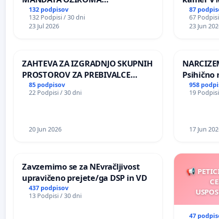
ČIMPREJŠNJO PONOVNO
132 podpisov
87 podpis
132 Podpisi / 30 dni
67 Podpisi
NAPOTITEV GOSPODA BERNARDA
23 Jul 2026
23 Jun 202
ŠRAJNERJA NA VELEPOSLANIŠTVO
REPUBLIKE SLOVENIJE V MOSKVI
ZAHTEVA ZA IZGRADNJO SKUPNIH
NARCIZEM
PROSTOROV ZA PREBIVALCE
Psihično 
KRAJEVNE SKUPNOSTI
enako pr
85 podpisov
958 podpi
22 Podpisi / 30 dni
19 Podpisi
PRESTRANEK
nasilje
20 Jun 2026
17 Jun 202
Zavzemimo se za NEvračljivost
📢 PETIC
upravičeno prejete/ga DSP in VD
CE
437 podpisov
USPOS
13 Podpisi / 30 dni
47 podpis