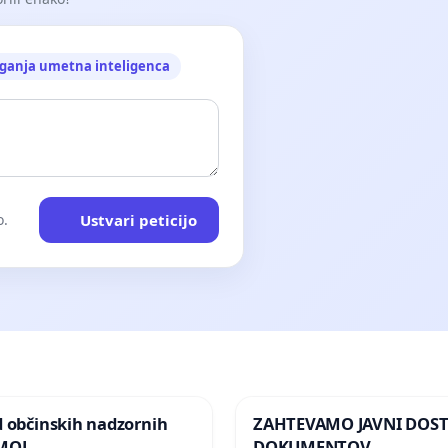
ganja umetna inteligenca
Ustvari peticijo
o.
d občinskih nadzornih
ZAHTEVAMO JAVNI DOS
 MOL
DOKUMENTOV