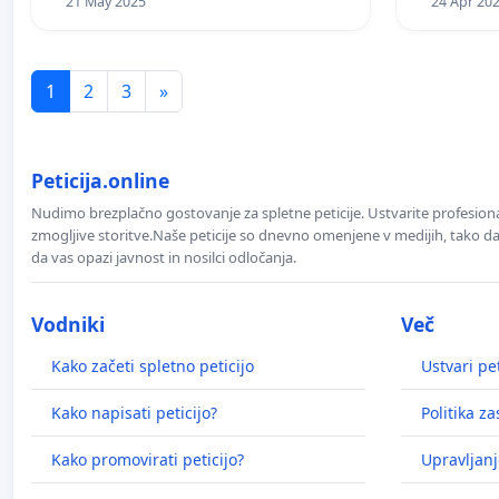
21 May 2025
24 Apr 20
1
2
3
»
Peticija.online
Nudimo brezplačno gostovanje za spletne peticije. Ustvarite profesion
zmogljive storitve.Naše peticije so dnevno omenjene v medijih, tako da 
da vas opazi javnost in nosilci odločanja.
Vodniki
Več
Kako začeti spletno peticijo
Ustvari pet
Kako napisati peticijo?
Politika z
Kako promovirati peticijo?
Upravljanj