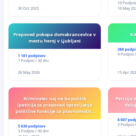
10 Podpisi
30 Oct 2025
10 May 20
Prepoved pokopa domobrancevlce v
mestu heroj v Ljubljani
260 podpi
4 Podpisi 
1 181 podpisov
7 Podpisi / 30 dni
26 May 2026
15 Apr 20
Kriminalec naj ne bo politik
Peticija 
(peticija za prepoved opravljanja
deluj
politične funkcije za pravnomočno
obsojene politike)
8 007 pod
3 Podpisi 
5 630 podpisov
3 Podpisi / 30 dni