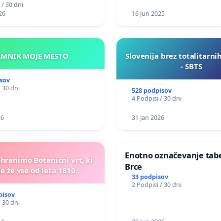
 / 30 dni
26
16 Jun 2025
KAMNIK MOJE MESTO
Slovenija brez totalitarni
- SBTS
sov
/ 30 dni
528 podpisov
4 Podpisi / 30 dni
26
31 Jan 2026
Enotno označevanje tabel
ohranimo Botanični vrt, ki
Brce
e že vse od leta 1810.
33 podpisov
2 Podpisi / 30 dni
pisov
/ 30 dni