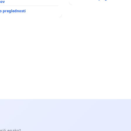
sov
o preglednosti
orili enako?