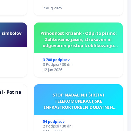
7 Aug 2025
h simbolov
Prihodnost Križank - Odprto pismo:
Zahtevamo jasen, strokoven in
odgovoren pristop k oblikovanju
prihodnosti Križank!
3 708 podpisov
3 Podpisi / 30 dni
12 Jan 2026
 - Pot na
STOP NADALJNJI ŠIRITVI
TELEKOMUNIKACIJSKE
INFRASTRUKTURE IN DODATNIH
ANTEN V GRADIŠČAKU
54 podpisov
2 Podpisi / 30 dni