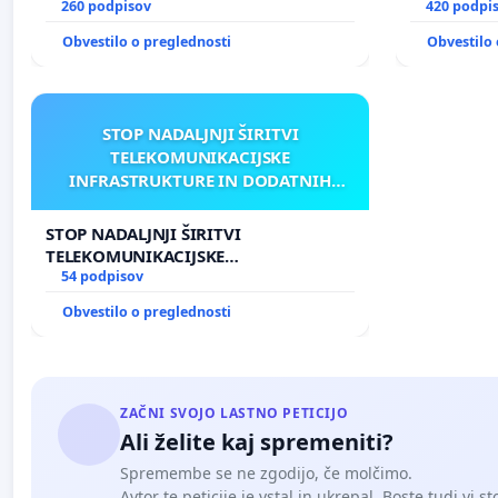
260 podpisov
420 podpi
Obvestilo o preglednosti
Obvestilo 
STOP NADALJNJI ŠIRITVI
TELEKOMUNIKACIJSKE
INFRASTRUKTURE IN DODATNIH
ANTEN V GRADIŠČAKU
STOP NADALJNJI ŠIRITVI
TELEKOMUNIKACIJSKE
INFRASTRUKTURE IN DODATNIH
54 podpisov
ANTEN V GRADIŠČAKU
Obvestilo o preglednosti
ZAČNI SVOJO LASTNO PETICIJO
Ali želite kaj spremeniti?
Spremembe se ne zgodijo, če molčimo.
Avtor te peticije je vstal in ukrepal. Boste tudi vi st