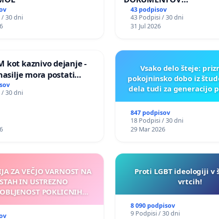
PARLAMENTARNIH
ov
43 podpisov
 / 30 dni
43 Podpisi / 30 dni
PREISKOVALNIH KOMISIJ
6
31 Jul 2026
ILEGALNI TRGOVINI Z O
 kot kaznivo dejanje -
Vsako delo šteje: pri
nasilje mora postati
pokojninsko dobo iz štu
epoznano kot fizično
sov
dela tudi za generacijo 
 / 30 dni
847 podpisov
18 Podpisi / 30 dni
6
29 Mar 2026
IJA ZA VEČJO VARNOST NA
Proti LGBT ideologiji v 
STAH IN USTREZNO
vrtcih!
OBLJENOST POKLICNIH
VOZNIKOV
8 090 podpisov
9 Podpisi / 30 dni
ov