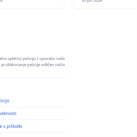
24
30 Jun 2026
alno spletno peticijo z uporabo naše
je oblikovanje peticije odličen način
icijo
asebnosti
e s piškotki