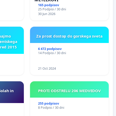
165 podpisov
25 Podpisi / 30 dni
 O
30 Jun 2026
ROŽJEM
znajmo
Za prost dostop do gorskega sveta
dentskega
pred 2015
6 472 podpisov
14 Podpisi / 30 dni
21 Oct 2024
šolah in
PROTI ODSTRELU 206 MEDVEDOV
255 podpisov
8 Podpisi / 30 dni