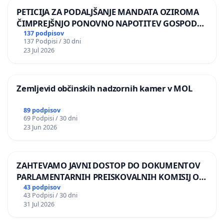
PETICIJA ZA PODALJŠANJE MANDATA OZIROMA
ČIMPREJŠNJO PONOVNO NAPOTITEV GOSPODA
BERNARDA ŠRAJNERJA NA VELEPOSLANIŠTVO
137 podpisov
137 Podpisi / 30 dni
REPUBLIKE SLOVENIJE V MOSKVI
23 Jul 2026
Zemljevid občinskih nadzornih kamer v MOL
89 podpisov
69 Podpisi / 30 dni
23 Jun 2026
ZAHTEVAMO JAVNI DOSTOP DO DOKUMENTOV
PARLAMENTARNIH PREISKOVALNIH KOMISIJ O
ILEGALNI TRGOVINI Z OROŽJEM
43 podpisov
43 Podpisi / 30 dni
31 Jul 2026