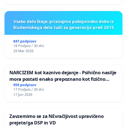
Vsako delo šteje: priznajmo pokojninsko dobo iz
študentskega dela tudi za generacijo pred 2015
847 podpisov
18 Podpisi / 30 dni
29 Mar 2026
NARCIZEM kot kaznivo dejanje - Psihično nasilje
mora postati enako prepoznano kot fizično
nasilje
959 podpisov
17 Podpisi / 30 dni
17 Jun 2026
Zavzemimo se za NEvračljivost upravičeno
prejete/ga DSP in VD