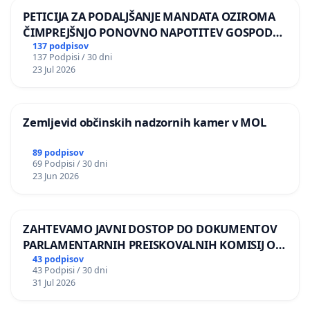
PETICIJA ZA PODALJŠANJE MANDATA OZIROMA
ČIMPREJŠNJO PONOVNO NAPOTITEV GOSPODA
BERNARDA ŠRAJNERJA NA VELEPOSLANIŠTVO
137 podpisov
137 Podpisi / 30 dni
REPUBLIKE SLOVENIJE V MOSKVI
23 Jul 2026
Zemljevid občinskih nadzornih kamer v MOL
89 podpisov
69 Podpisi / 30 dni
23 Jun 2026
ZAHTEVAMO JAVNI DOSTOP DO DOKUMENTOV
PARLAMENTARNIH PREISKOVALNIH KOMISIJ O
ILEGALNI TRGOVINI Z OROŽJEM
43 podpisov
43 Podpisi / 30 dni
31 Jul 2026