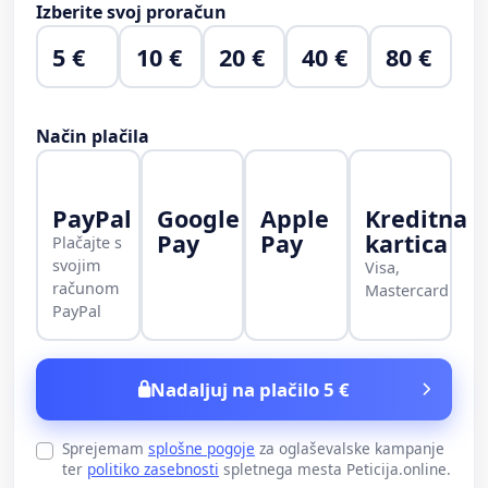
Izberite svoj proračun
5 €
10 €
20 €
40 €
80 €
Način plačila
PayPal
Google
Apple
Kreditna
Pay
Pay
kartica
Plačajte s
svojim
Visa,
računom
Mastercard
PayPal
Nadaljuj na plačilo 5 €
Sprejemam
splošne pogoje
za oglaševalske kampanje
ter
politiko zasebnosti
spletnega mesta Peticija.online.