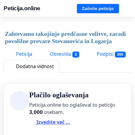
Peticija.online
Začnite peticijo
Zahtevamo takojšnje predčasne volitve, zaradi
povolilne prevare Stevanovića in Logarja
Peticija
Obvestila
Podpisi
3
395
Dodatna vidnost
Plačilo oglaševanja
Peticija.online bo oglaševal to peticijo
3,000
osebam.
Izvedite več ...