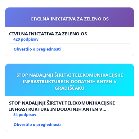
CIVILNA INICIATIVA ZA ZELENO OS
CIVILNA INICIATIVA ZA ZELENO OS
420 podpisov
Obvestilo o preglednosti
STOP NADALJNJI ŠIRITVI TELEKOMUNIKACIJSKE
INFRASTRUKTURE IN DODATNIH ANTEN V
GRADIŠČAKU
STOP NADALJNJI ŠIRITVI TELEKOMUNIKACIJSKE
INFRASTRUKTURE IN DODATNIH ANTEN V
GRADIŠČAKU
54 podpisov
Obvestilo o preglednosti