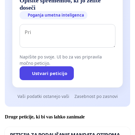
Opišite spremembo, ki jo želite
doseči
Poganja umetna inteligenca
Napišite po svoje. UI bo za vas pripravila
močno peticijo.
Ustvari peticijo
Vaši podatki ostanejo vaši
Zasebnost po zasnovi
Druge peticije, ki bi vas lahko zanimale
PETICIJA ZA PODALJŠANJE MANDATA OZIROMA