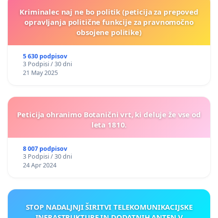
Kriminalec naj ne bo politik (peticija za prepoved
opravljanja politične funkcije za pravnomočno
obsojene politike)
5 630 podpisov
3 Podpisi / 30 dni
21 May 2025
Peticija ohranimo Botanični vrt, ki deluje že vse od
leta 1810.
8 007 podpisov
3 Podpisi / 30 dni
24 Apr 2024
STOP NADALJNJI ŠIRITVI TELEKOMUNIKACIJSKE
INFRASTRUKTURE IN DODATNIH ANTEN V