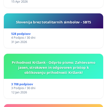
15 Apr 2026
Slovenija brez totalitarnih simbolov - SBTS
528 podpisov
4 Podpisi / 30 dni
31 Jan 2026
Prihodnost Križank - Odprto pismo: Zahtevamo
jasen, strokoven in odgovoren pristop k
oblikovanju prihodnosti Križank!
3 708 podpisov
3 Podpisi / 30 dni
12 Jan 2026