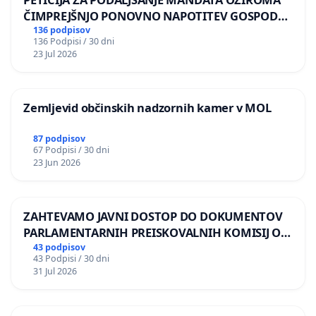
ČIMPREJŠNJO PONOVNO NAPOTITEV GOSPODA
BERNARDA ŠRAJNERJA NA VELEPOSLANIŠTVO
136 podpisov
136 Podpisi / 30 dni
REPUBLIKE SLOVENIJE V MOSKVI
23 Jul 2026
Zemljevid občinskih nadzornih kamer v MOL
87 podpisov
67 Podpisi / 30 dni
23 Jun 2026
ZAHTEVAMO JAVNI DOSTOP DO DOKUMENTOV
PARLAMENTARNIH PREISKOVALNIH KOMISIJ O
ILEGALNI TRGOVINI Z OROŽJEM
43 podpisov
43 Podpisi / 30 dni
31 Jul 2026