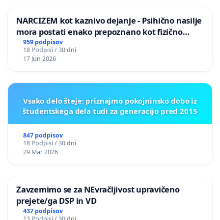
NARCIZEM kot kaznivo dejanje - Psihično nasilje
mora postati enako prepoznano kot fizično
nasilje
959 podpisov
18 Podpisi / 30 dni
17 Jun 2026
Vsako delo šteje: priznajmo pokojninsko dobo iz
študentskega dela tudi za generacijo pred 2015
847 podpisov
18 Podpisi / 30 dni
29 Mar 2026
Zavzemimo se za NEvračljivost upravičeno
prejete/ga DSP in VD
437 podpisov
13 Podpisi / 30 dni