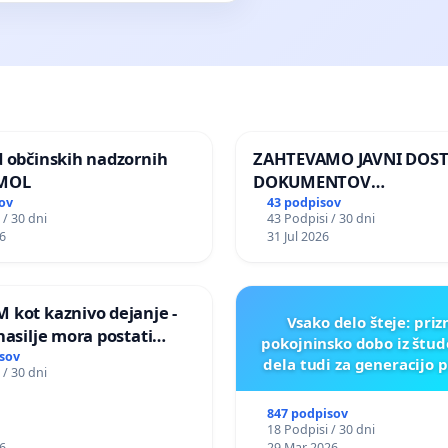
d občinskih nadzornih
ZAHTEVAMO JAVNI DOS
 MOL
DOKUMENTOV
PARLAMENTARNIH
ov
43 podpisov
 / 30 dni
43 Podpisi / 30 dni
PREISKOVALNIH KOMISIJ
6
31 Jul 2026
ILEGALNI TRGOVINI Z O
 kot kaznivo dejanje -
Vsako delo šteje: pri
nasilje mora postati
pokojninsko dobo iz štu
epoznano kot fizično
sov
dela tudi za generacijo 
 / 30 dni
847 podpisov
18 Podpisi / 30 dni
6
29 Mar 2026