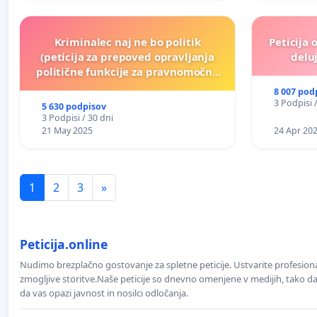
Kriminalec naj ne bo politik
Peticija 
(peticija za prepoved opravljanja
deluj
politične funkcije za pravnomočno
obsojene politike)
8 007 pod
3 Podpisi 
5 630 podpisov
3 Podpisi / 30 dni
21 May 2025
24 Apr 20
1
2
3
»
Peticija.online
Nudimo brezplačno gostovanje za spletne peticije. Ustvarite profesion
zmogljive storitve.Naše peticije so dnevno omenjene v medijih, tako da 
da vas opazi javnost in nosilci odločanja.