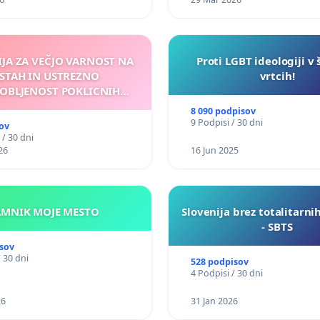
IJA ZA VEČJO VARNOST NA
Proti LGBT ideologiji v 
STAH IN USTREZNO
vrtcih!
OBLJENOST POKLICNIH
VOZNIKOV
8 090 podpisov
9 Podpisi / 30 dni
ov
 / 30 dni
26
16 Jun 2025
KAMNIK MOJE MESTO
Slovenija brez totalitarni
- SBTS
sov
/ 30 dni
528 podpisov
4 Podpisi / 30 dni
26
31 Jan 2026