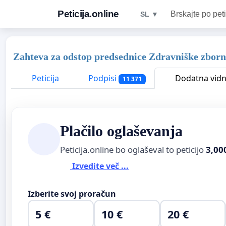
Peticija.online
Brskajte po peti
SL ▼
Zahteva za odstop predsednice Zdravniške zborn
Peticija
Podpisi
Dodatna vidn
11 371
Plačilo oglaševanja
Peticija.online bo oglaševal to peticijo
3,00
Izvedite več ...
Izberite svoj proračun
5 €
10 €
20 €