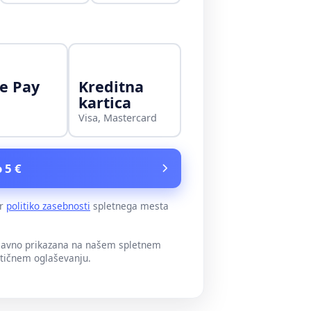
e Pay
Kreditna
kartica
Visa, Mastercard
 5 €
er
politiko zasebnosti
spletnega mesta
 javno prikazana na našem spletnem
itičnem oglaševanju.