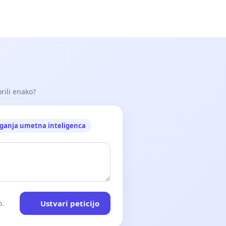
orili enako?
ganja umetna inteligenca
Ustvari peticijo
o.