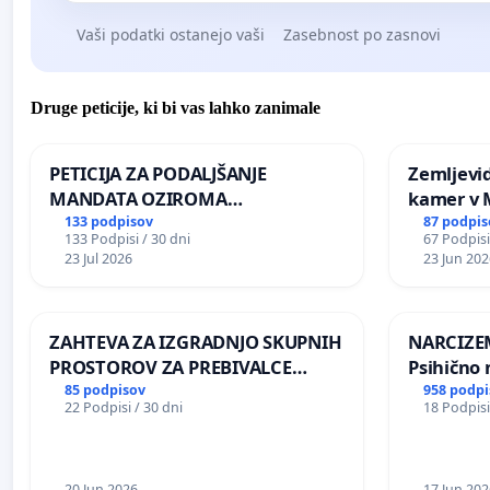
Vaši podatki ostanejo vaši
Zasebnost po zasnovi
Druge peticije, ki bi vas lahko zanimale
PETICIJA ZA PODALJŠANJE
Zemljevi
MANDATA OZIROMA
kamer v
ČIMPREJŠNJO PONOVNO
133 podpisov
87 podpis
133 Podpisi / 30 dni
67 Podpisi
NAPOTITEV GOSPODA BERNARDA
23 Jul 2026
23 Jun 202
ŠRAJNERJA NA VELEPOSLANIŠTVO
REPUBLIKE SLOVENIJE V MOSKVI
ZAHTEVA ZA IZGRADNJO SKUPNIH
NARCIZEM
PROSTOROV ZA PREBIVALCE
Psihično 
KRAJEVNE SKUPNOSTI
enako pr
85 podpisov
958 podpi
22 Podpisi / 30 dni
18 Podpisi
PRESTRANEK
nasilje
20 Jun 2026
17 Jun 202