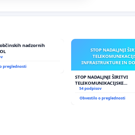
občinskih nadzornih
STOP NADALJNJI ŠIR
MOL
TELEKOMUNIKACIJ
ov
INFRASTRUKTURE IN D
o preglednosti
ANTEN V GRADIŠČ
STOP NADALJNJI ŠIRITVI
TELEKOMUNIKACIJSKE
INFRASTRUKTURE IN DODA
54 podpisov
ANTEN V GRADIŠČAKU
Obvestilo o preglednosti