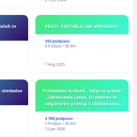
šolah in
PROTI ODSTRELU 206 MEDVEDOV
255 podpisov
8 Podpisi / 30 dni
7 Aug 2025
h simbolov
Prihodnost Križank - Odprto pismo:
Zahtevamo jasen, strokoven in
odgovoren pristop k oblikovanju
prihodnosti Križank!
3 708 podpisov
3 Podpisi / 30 dni
12 Jan 2026