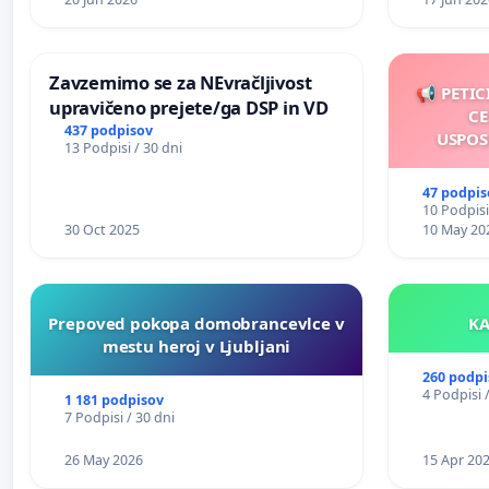
Zavzemimo se za NEvračljivost
📢 PETIC
upravičeno prejete/ga DSP in VD
CE
437 podpisov
USPOS
13 Podpisi / 30 dni
47 podpis
10 Podpisi
30 Oct 2025
10 May 20
Prepoved pokopa domobrancevlce v
mestu heroj v Ljubljani
260 podpi
4 Podpisi 
1 181 podpisov
7 Podpisi / 30 dni
26 May 2026
15 Apr 20