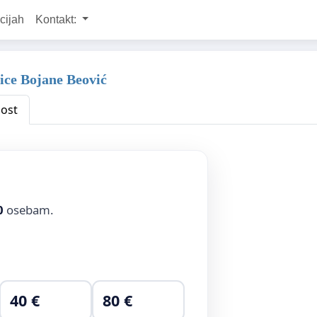
cijah
Kontakt:
ice Bojane Beović
ost
0
osebam.
40 €
80 €