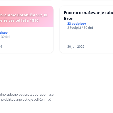
Enotno označevanje tabel
ohranimo Botanični vrt, ki
Brce
e že vse od leta 1810.
33 podpisov
2 Podpisi / 30 dni
pisov
/ 30 dni
24
30 Jun 2026
alno spletno peticijo z uporabo naše
je oblikovanje peticije odličen način