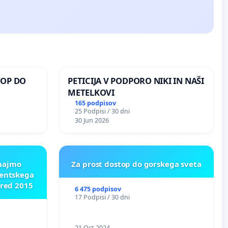
TOP DO
PETICIJA V PODPORO NIKI IN NAŠI
METELKOVI
165 podpisov
25 Podpisi / 30 dni
 O
30 Jun 2026
ROŽJEM
znajmo
Za prost dostop do gorskega sveta
dentskega
pred 2015
6 475 podpisov
17 Podpisi / 30 dni
21 Oct 2024