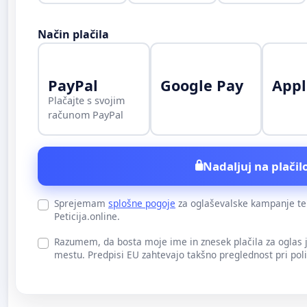
Način plačila
PayPal
Google Pay
Appl
Plačajte s svojim
računom PayPal
Nadaljuj na plačilo
Sprejemam
splošne pogoje
za oglaševalske kampanje t
Peticija.online.
Razumem, da bosta moje ime in znesek plačila za oglas
mestu. Predpisi EU zahtevajo takšno preglednost pri pol