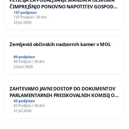
ČIMPREJŠNJO PONOVNO NAPOTITEV GOSPODA
BERNARDA ŠRAJNERJA NA VELEPOSLANIŠTVO
137 podpisov
137 Podpisi / 30 dni
REPUBLIKE SLOVENIJE V MOSKVI
23 Jul 2026
Zemljevid občinskih nadzornih kamer v MOL
89 podpisov
69 Podpisi / 30 dni
23 Jun 2026
ZAHTEVAMO JAVNI DOSTOP DO DOKUMENTOV
PARLAMENTARNIH PREISKOVALNIH KOMISIJ O
ILEGALNI TRGOVINI Z OROŽJEM
43 podpisov
43 Podpisi / 30 dni
31 Jul 2026