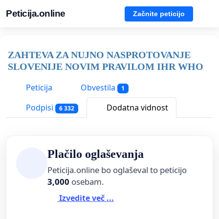
Peticija.online
Začnite peticijo
ZAHTEVA ZA NUJNO NASPROTOVANJE
SLOVENIJE NOVIM PRAVILOM IHR WHO
Peticija
Obvestila
1
Podpisi
Dodatna vidnost
6 332
Plačilo oglaševanja
Peticija.online bo oglaševal to peticijo
3,000
osebam.
Izvedite več ...