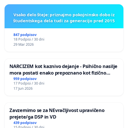
Vsako delo šteje: priznajmo pokojninsko dobo iz
študentskega dela tudi za generacijo pred 2015
847 podpisov
18 Podpisi / 30 dni
29 Mar 2026
NARCIZEM kot kaznivo dejanje - Psihično nasilje
mora postati enako prepoznano kot fizično
nasilje
959 podpisov
17 Podpisi / 30 dni
17 Jun 2026
Zavzemimo se za NEvračljivost upravičeno
prejete/ga DSP in VD
439 podpisov
15 Podpisi / 30 dni