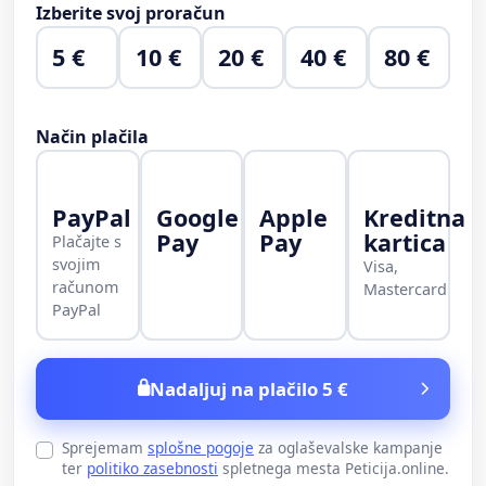
Izberite svoj proračun
5 €
10 €
20 €
40 €
80 €
Način plačila
PayPal
Google
Apple
Kreditna
Pay
Pay
kartica
Plačajte s
svojim
Visa,
računom
Mastercard
PayPal
Nadaljuj na plačilo 5 €
Sprejemam
splošne pogoje
za oglaševalske kampanje
ter
politiko zasebnosti
spletnega mesta Peticija.online.