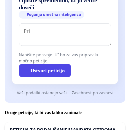
Opišite spremembo, ki jo želite
doseči
Poganja umetna inteligenca
Napišite po svoje. UI bo za vas pripravila
močno peticijo.
Ustvari peticijo
Vaši podatki ostanejo vaši
Zasebnost po zasnovi
Druge peticije, ki bi vas lahko zanimale
PETICIJA ZA PODALJŠANJE MANDATA OZIROMA