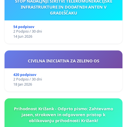
STOP NADALJNJI ŠIRITVI TELEKOMUNIKACIJSKE
INFRASTRUKTURE IN DODATNIH ANTEN V
GRADIŠČAKU
54 podpisov
2 Podpisi / 30 dni
14 Jun 2026
CIVILNA INICIATIVA ZA ZELENO OS
420 podpisov
2 Podpisi / 30 dni
18 Jan 2026
Prihodnost Križank - Odprto pismo: Zahtevamo
jasen, strokoven in odgovoren pristop k
oblikovanju prihodnosti Križank!