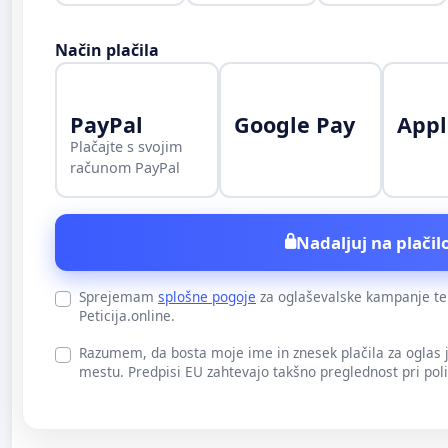
Način plačila
PayPal
Google Pay
Appl
Plačajte s svojim
računom PayPal
Nadaljuj na plačilo
Sprejemam
splošne pogoje
za oglaševalske kampanje t
Peticija.online.
Razumem, da bosta moje ime in znesek plačila za oglas
mestu. Predpisi EU zahtevajo takšno preglednost pri pol