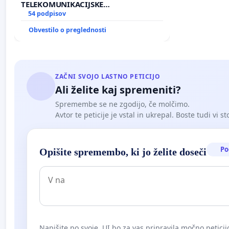
TELEKOMUNIKACIJSKE
INFRASTRUKTURE IN DODATNIH
54 podpisov
ANTEN V GRADIŠČAKU
Obvestilo o preglednosti
ZAČNI SVOJO LASTNO PETICIJO
Ali želite kaj spremeniti?
Spremembe se ne zgodijo, če molčimo.
Avtor te peticije je vstal in ukrepal. Boste tudi vi st
Po
Opišite spremembo, ki jo želite doseči
Napišite po svoje. UI bo za vas pripravila močno peticij