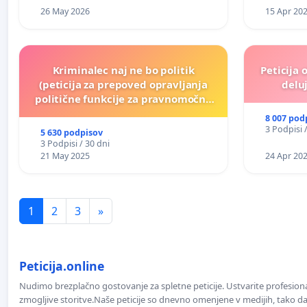
26 May 2026
15 Apr 20
Kriminalec naj ne bo politik
Peticija 
(peticija za prepoved opravljanja
deluj
politične funkcije za pravnomočno
obsojene politike)
8 007 pod
3 Podpisi 
5 630 podpisov
3 Podpisi / 30 dni
21 May 2025
24 Apr 20
1
2
3
»
Peticija.online
Nudimo brezplačno gostovanje za spletne peticije. Ustvarite profesion
zmogljive storitve.Naše peticije so dnevno omenjene v medijih, tako da 