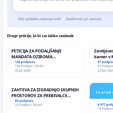
Vaši podatki ostanejo vaši
Zasebnost po zasnovi
Druge peticije, ki bi vas lahko zanimale
PETICIJA ZA PODALJŠANJE
Zemljevi
MANDATA OZIROMA
kamer v
ČIMPREJŠNJO PONOVNO
136 podpisov
87 podpis
136 Podpisi / 30 dni
67 Podpisi
NAPOTITEV GOSPODA BERNARDA
23 Jul 2026
23 Jun 202
ŠRAJNERJA NA VELEPOSLANIŠTVO
REPUBLIKE SLOVENIJE V MOSKVI
ZAHTEVA ZA IZGRADNJO SKUPNIH
Za prost
PROSTOROV ZA PREBIVALCE
KRAJEVNE SKUPNOSTI
85 podpisov
6 477 pod
22 Podpisi / 30 dni
PRESTRANEK
19 Podpisi