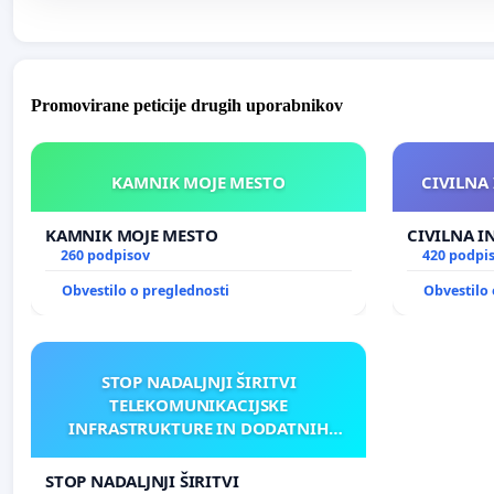
Promovirane peticije drugih uporabnikov
KAMNIK MOJE MESTO
CIVILNA 
KAMNIK MOJE MESTO
CIVILNA I
260 podpisov
420 podpi
Obvestilo o preglednosti
Obvestilo 
STOP NADALJNJI ŠIRITVI
TELEKOMUNIKACIJSKE
INFRASTRUKTURE IN DODATNIH
ANTEN V GRADIŠČAKU
STOP NADALJNJI ŠIRITVI