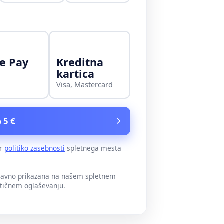
e Pay
Kreditna
kartica
Visa, Mastercard
 5 €
er
politiko zasebnosti
spletnega mesta
 javno prikazana na našem spletnem
itičnem oglaševanju.