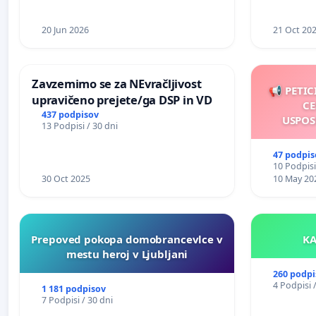
20 Jun 2026
21 Oct 20
Zavzemimo se za NEvračljivost
📢 PETIC
upravičeno prejete/ga DSP in VD
CE
437 podpisov
USPOS
13 Podpisi / 30 dni
47 podpis
10 Podpisi
30 Oct 2025
10 May 20
Prepoved pokopa domobrancevlce v
mestu heroj v Ljubljani
260 podpi
4 Podpisi 
1 181 podpisov
7 Podpisi / 30 dni