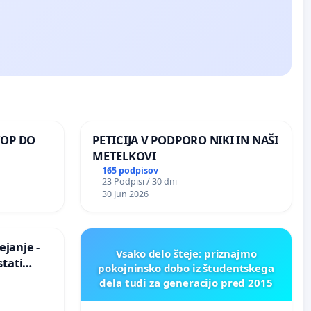
TOP DO
PETICIJA V PODPORO NIKI IN NAŠI
METELKOVI
165 podpisov
23 Podpisi / 30 dni
 O
30 Jun 2026
ROŽJEM
janje -
Vsako delo šteje: priznajmo
stati
pokojninsko dobo iz študentskega
zično
dela tudi za generacijo pred 2015