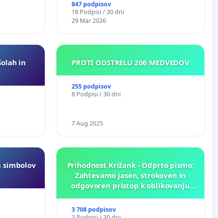
847 podpisov
18 Podpisi / 30 dni
29 Mar 2026
šolah in
PROTI ODSTRELU 206 MEDVEDOV
255 podpisov
8 Podpisi / 30 dni
7 Aug 2025
h simbolov
Prihodnost Križank - Odprto pismo:
Zahtevamo jasen, strokoven in
odgovoren pristop k oblikovanju
prihodnosti Križank!
3 708 podpisov
3 Podpisi / 30 dni