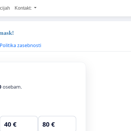
cijah
Kontakt:
 mask!
Politika zasebnosti
0
osebam.
40 €
80 €