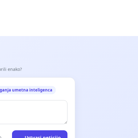
orili enako?
ganja umetna inteligenca
Ustvari peticijo
o.