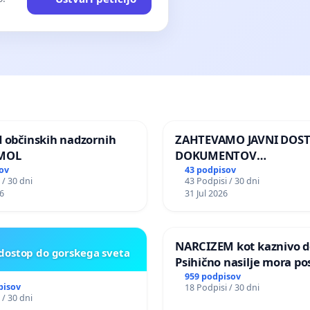
d občinskih nadzornih
ZAHTEVAMO JAVNI DOS
 MOL
DOKUMENTOV
PARLAMENTARNIH
ov
43 podpisov
 / 30 dni
43 Podpisi / 30 dni
PREISKOVALNIH KOMISIJ
6
31 Jul 2026
ILEGALNI TRGOVINI Z O
NARCIZEM kot kaznivo de
 dostop do gorskega sveta
Psihično nasilje mora po
enako prepoznano kot fi
959 podpisov
pisov
18 Podpisi / 30 dni
nasilje
 / 30 dni