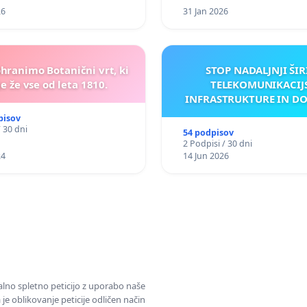
26
31 Jan 2026
ohranimo Botanični vrt, ki
STOP NADALJNJI ŠIR
e že vse od leta 1810.
TELEKOMUNIKACIJ
INFRASTRUKTURE IN D
ANTEN V GRADIŠČ
pisov
/ 30 dni
54 podpisov
2 Podpisi / 30 dni
24
14 Jun 2026
alno spletno peticijo z uporabo naše
je oblikovanje peticije odličen način