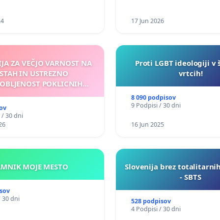
24
17 Jun 2026
IJA ZA VEČJO VARNOST NA
Proti LGBT ideologiji v 
STAH IN USTREZNO
vrtcih!
OBLJENOST POKLICNIH
VOZNIKOV
8 090 podpisov
9 Podpisi / 30 dni
ov
 / 30 dni
26
16 Jun 2025
KAMNIK MOJE MESTO
Slovenija brez totalitarni
- SBTS
sov
/ 30 dni
528 podpisov
4 Podpisi / 30 dni