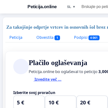
Peticija.online
Brskajte po peti
SL ▼
Za takojšnje odprtje vrtcev in osnovnih šol brez
Peticija
Obvestila
Podpisi
1
4 061
Plačilo oglaševanja
Peticija.online bo oglaševal to peticijo
3,00
Izvedite več ...
Izberite svoj proračun
5 €
10 €
20 €