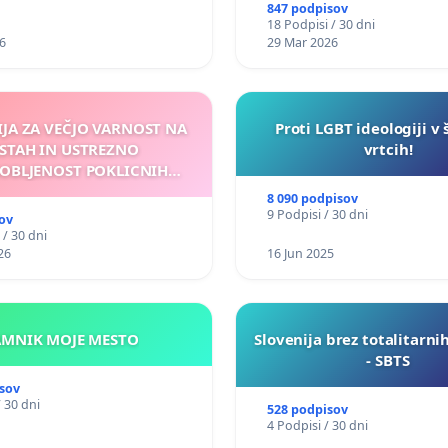
847 podpisov
18 Podpisi / 30 dni
6
29 Mar 2026
IJA ZA VEČJO VARNOST NA
Proti LGBT ideologiji v 
STAH IN USTREZNO
vrtcih!
OBLJENOST POKLICNIH
VOZNIKOV
8 090 podpisov
9 Podpisi / 30 dni
ov
 / 30 dni
26
16 Jun 2025
KAMNIK MOJE MESTO
Slovenija brez totalitarni
- SBTS
sov
/ 30 dni
528 podpisov
4 Podpisi / 30 dni