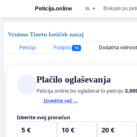
Peticija.online
Brskajte po peti
SL ▼
Vrnimo Tinetu kotiček nazaj
Peticija
Podpisi
Dodatna vidnos
14
Plačilo oglaševanja
Peticija.online bo oglaševal to peticijo
3,00
Izvedite več ...
Izberite svoj proračun
5 €
10 €
20 €