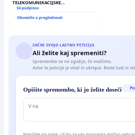
TELEKOMUNIKACIJSKE
INFRASTRUKTURE IN DODATNIH
54 podpisov
ANTEN V GRADIŠČAKU
Obvestilo o preglednosti
ZAČNI SVOJO LASTNO PETICIJO
Ali želite kaj spremeniti?
Spremembe se ne zgodijo, če molčimo.
Avtor te peticije je vstal in ukrepal. Boste tudi vi st
Po
Opišite spremembo, ki jo želite doseči
Napišite po svoje. UI bo za vas pripravila močno peticij