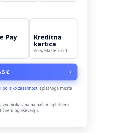
e Pay
Kreditna
kartica
Visa, Mastercard
 5 €
er
politiko zasebnosti
spletnega mesta
 javno prikazana na našem spletnem
itičnem oglaševanju.