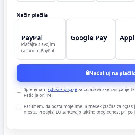
Način plačila
PayPal
Google Pay
Appl
Plačajte s svojim
računom PayPal
Nadaljuj na plačilo
Sprejemam
splošne pogoje
za oglaševalske kampanje t
Peticija.online.
Razumem, da bosta moje ime in znesek plačila za oglas
mestu. Predpisi EU zahtevajo takšno preglednost pri pol