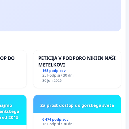
TOP DO
PETICIJA V PODPORO NIKI IN NAŠI
METELKOVI
165 podpisov
25 Podpisi / 30 dni
 O
30 Jun 2026
ROŽJEM
znajmo
Za prost dostop do gorskega sveta
dentskega
pred 2015
6 474 podpisov
16 Podpisi / 30 dni