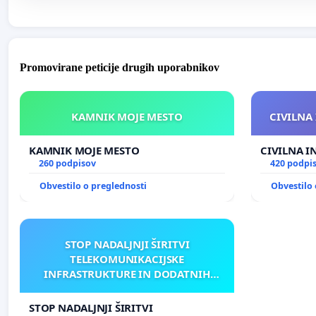
Promovirane peticije drugih uporabnikov
KAMNIK MOJE MESTO
CIVILNA 
KAMNIK MOJE MESTO
CIVILNA I
260 podpisov
420 podpi
Obvestilo o preglednosti
Obvestilo 
STOP NADALJNJI ŠIRITVI
TELEKOMUNIKACIJSKE
INFRASTRUKTURE IN DODATNIH
ANTEN V GRADIŠČAKU
STOP NADALJNJI ŠIRITVI