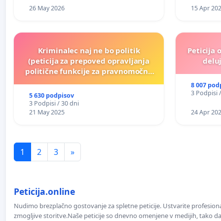
26 May 2026
15 Apr 20
Kriminalec naj ne bo politik
Peticija 
(peticija za prepoved opravljanja
deluj
politične funkcije za pravnomočno
obsojene politike)
8 007 pod
3 Podpisi 
5 630 podpisov
3 Podpisi / 30 dni
21 May 2025
24 Apr 20
1
2
3
»
Peticija.online
Nudimo brezplačno gostovanje za spletne peticije. Ustvarite profesion
zmogljive storitve.Naše peticije so dnevno omenjene v medijih, tako da 