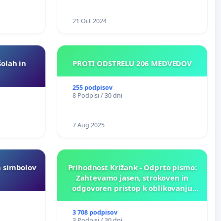
21 Oct 2024
šolah in
PROTI ODSTRELU 206 MEDVEDOV
255 podpisov
8 Podpisi / 30 dni
7 Aug 2025
h simbolov
Prihodnost Križank - Odprto pismo:
Zahtevamo jasen, strokoven in
odgovoren pristop k oblikovanju
prihodnosti Križank!
3 708 podpisov
3 Podpisi / 30 dni