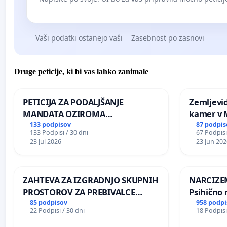
Vaši podatki ostanejo vaši
Zasebnost po zasnovi
Druge peticije, ki bi vas lahko zanimale
PETICIJA ZA PODALJŠANJE
Zemljevi
MANDATA OZIROMA
kamer v
ČIMPREJŠNJO PONOVNO
133 podpisov
87 podpis
133 Podpisi / 30 dni
67 Podpisi
NAPOTITEV GOSPODA BERNARDA
23 Jul 2026
23 Jun 202
ŠRAJNERJA NA VELEPOSLANIŠTVO
REPUBLIKE SLOVENIJE V MOSKVI
ZAHTEVA ZA IZGRADNJO SKUPNIH
NARCIZEM
PROSTOROV ZA PREBIVALCE
Psihično 
KRAJEVNE SKUPNOSTI
enako pr
85 podpisov
958 podpi
22 Podpisi / 30 dni
18 Podpisi
PRESTRANEK
nasilje