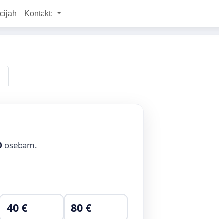
cijah
Kontakt:
t
0
osebam.
40 €
80 €