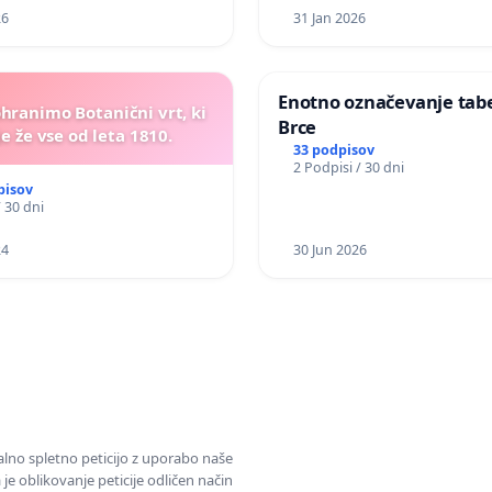
26
31 Jan 2026
Enotno označevanje tabel
ohranimo Botanični vrt, ki
Brce
e že vse od leta 1810.
33 podpisov
2 Podpisi / 30 dni
pisov
/ 30 dni
24
30 Jun 2026
alno spletno peticijo z uporabo naše
je oblikovanje peticije odličen način