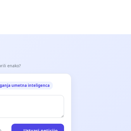
orili enako?
ganja umetna inteligenca
Ustvari peticijo
o.