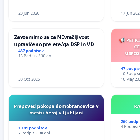
20 Jun 2026
17 Jun 202
Zavzemimo se za NEvračljivost
📢 PETIC
upravičeno prejete/ga DSP in VD
CE
437 podpisov
USPOS
13 Podpisi / 30 dni
47 podpis
10 Podpisi
30 Oct 2025
10 May 20
Prepoved pokopa domobrancevlce v
mestu heroj v Ljubljani
260 podpi
4 Podpisi 
1 181 podpisov
7 Podpisi / 30 dni