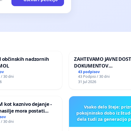
d občinskih nadzornih
ZAHTEVAMO JAVNI DOS
 MOL
DOKUMENTOV
PARLAMENTARNIH
ov
43 podpisov
 / 30 dni
43 Podpisi / 30 dni
PREISKOVALNIH KOMISIJ
6
31 Jul 2026
ILEGALNI TRGOVINI Z O
 kot kaznivo dejanje -
Vsako delo šteje: pri
nasilje mora postati
pokojninsko dobo iz štu
epoznano kot fizično
sov
dela tudi za generacijo 
 / 30 dni