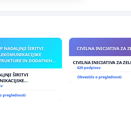
P NADALJNJI ŠIRITVI
CIVILNA INICIATIVA ZA 
LEKOMUNIKACIJSKE
TRUKTURE IN DODATNIH
CIVILNA INICIATIVA ZA ZE
TEN V GRADIŠČAKU
420 podpisov
LJNJI ŠIRITVI
Obvestilo o preglednosti
NIKACIJSKE
UKTURE IN DODATNIH
ov
GRADIŠČAKU
o preglednosti