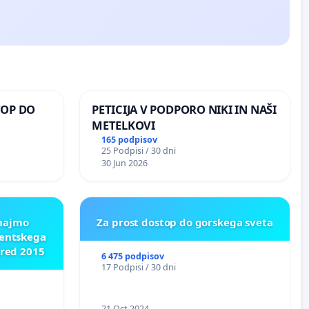
TOP DO
PETICIJA V PODPORO NIKI IN NAŠI
METELKOVI
165 podpisov
25 Podpisi / 30 dni
 O
30 Jun 2026
ROŽJEM
znajmo
Za prost dostop do gorskega sveta
dentskega
pred 2015
6 475 podpisov
17 Podpisi / 30 dni
21 Oct 2024