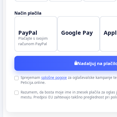
Način plačila
PayPal
Google Pay
Appl
Plačajte s svojim
računom PayPal
Nadaljuj na plačilo
Sprejemam
splošne pogoje
za oglaševalske kampanje t
Peticija.online.
Razumem, da bosta moje ime in znesek plačila za oglas
mestu. Predpisi EU zahtevajo takšno preglednost pri pol