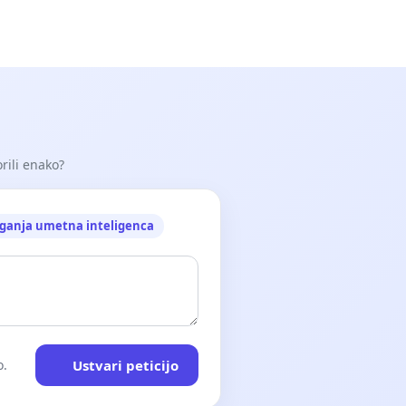
orili enako?
ganja umetna inteligenca
Ustvari peticijo
o.