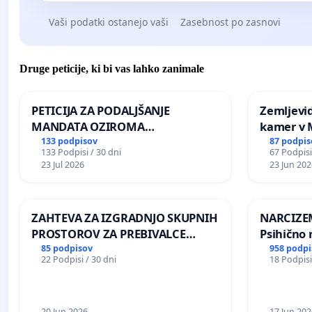
Vaši podatki ostanejo vaši
Zasebnost po zasnovi
Druge peticije, ki bi vas lahko zanimale
PETICIJA ZA PODALJŠANJE
Zemljevi
MANDATA OZIROMA
kamer v
ČIMPREJŠNJO PONOVNO
133 podpisov
87 podpis
133 Podpisi / 30 dni
67 Podpisi
NAPOTITEV GOSPODA BERNARDA
23 Jul 2026
23 Jun 202
ŠRAJNERJA NA VELEPOSLANIŠTVO
REPUBLIKE SLOVENIJE V MOSKVI
ZAHTEVA ZA IZGRADNJO SKUPNIH
NARCIZEM
PROSTOROV ZA PREBIVALCE
Psihično 
KRAJEVNE SKUPNOSTI
enako pr
85 podpisov
958 podpi
22 Podpisi / 30 dni
18 Podpisi
PRESTRANEK
nasilje
20 Jun 2026
17 Jun 202