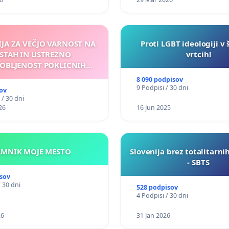
IJA ZA VEČJO VARNOST NA
Proti LGBT ideologiji v 
STAH IN USTREZNO
vrtcih!
OBLJENOST POKLICNIH
VOZNIKOV
8 090 podpisov
9 Podpisi / 30 dni
ov
 / 30 dni
26
16 Jun 2025
KAMNIK MOJE MESTO
Slovenija brez totalitarni
- SBTS
sov
/ 30 dni
528 podpisov
4 Podpisi / 30 dni
26
31 Jan 2026