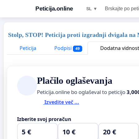
Peticija.online
Brskajte po peti
SL ▼
Stolp, STOP! Peticija proti izgradnji dvigala n
Peticija
Podpisi
Dodatna vidnos
49
Plačilo oglaševanja
Peticija.online bo oglaševal to peticijo
3,00
Izvedite več ...
Izberite svoj proračun
5 €
10 €
20 €