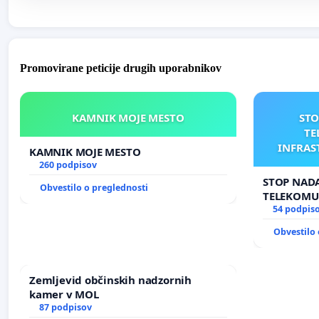
Promovirane peticije drugih uporabnikov
KAMNIK MOJE MESTO
STO
TE
INFRAS
KAMNIK MOJE MESTO
AN
260 podpisov
STOP NADA
Obvestilo o preglednosti
TELEKOMU
INFRASTR
54 podpis
ANTEN V 
Obvestilo 
Zemljevid občinskih nadzornih
kamer v MOL
87 podpisov