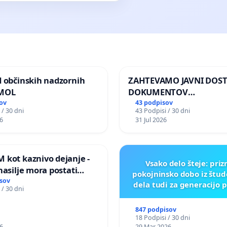
d občinskih nadzornih
ZAHTEVAMO JAVNI DOS
 MOL
DOKUMENTOV
PARLAMENTARNIH
ov
43 podpisov
 / 30 dni
43 Podpisi / 30 dni
PREISKOVALNIH KOMISIJ
6
31 Jul 2026
ILEGALNI TRGOVINI Z O
 kot kaznivo dejanje -
Vsako delo šteje: pri
nasilje mora postati
pokojninsko dobo iz štu
epoznano kot fizično
sov
dela tudi za generacijo 
 / 30 dni
847 podpisov
18 Podpisi / 30 dni
6
29 Mar 2026