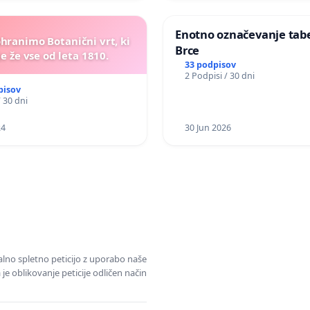
Enotno označevanje tabel
ohranimo Botanični vrt, ki
Brce
e že vse od leta 1810.
33 podpisov
2 Podpisi / 30 dni
pisov
/ 30 dni
24
30 Jun 2026
alno spletno peticijo z uporabo naše
je oblikovanje peticije odličen način