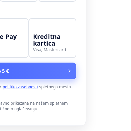
e Pay
Kreditna
kartica
Visa, Mastercard
 5 €
er
politiko zasebnosti
spletnega mesta
 javno prikazana na našem spletnem
itičnem oglaševanju.