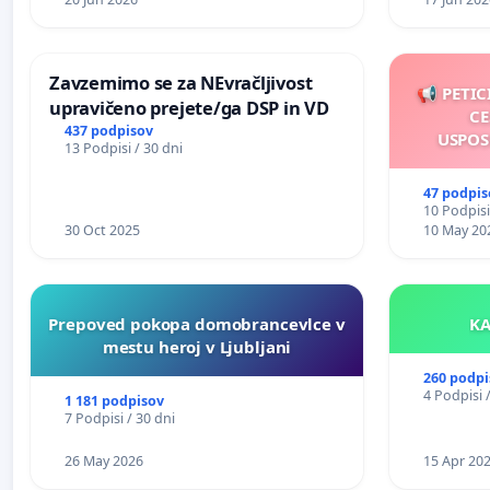
Zavzemimo se za NEvračljivost
📢 PETIC
upravičeno prejete/ga DSP in VD
CE
437 podpisov
USPOS
13 Podpisi / 30 dni
47 podpis
10 Podpisi
30 Oct 2025
10 May 20
Prepoved pokopa domobrancevlce v
mestu heroj v Ljubljani
260 podpi
4 Podpisi 
1 181 podpisov
7 Podpisi / 30 dni
26 May 2026
15 Apr 20