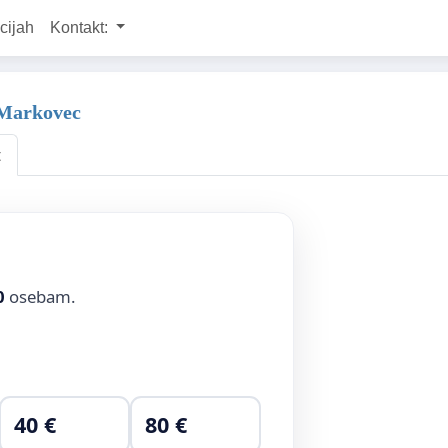
cijah
Kontakt:
a Markovec
t
0
osebam.
40 €
80 €