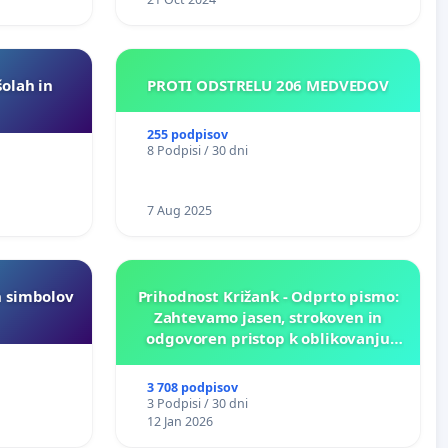
šolah in
PROTI ODSTRELU 206 MEDVEDOV
255 podpisov
8 Podpisi / 30 dni
7 Aug 2025
h simbolov
Prihodnost Križank - Odprto pismo:
Zahtevamo jasen, strokoven in
odgovoren pristop k oblikovanju
prihodnosti Križank!
3 708 podpisov
3 Podpisi / 30 dni
12 Jan 2026