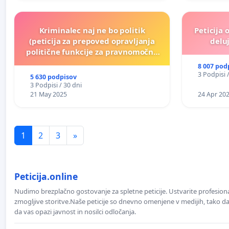
Kriminalec naj ne bo politik
Peticija 
(peticija za prepoved opravljanja
deluj
politične funkcije za pravnomočno
obsojene politike)
8 007 pod
3 Podpisi 
5 630 podpisov
3 Podpisi / 30 dni
21 May 2025
24 Apr 20
1
2
3
»
Peticija.online
Nudimo brezplačno gostovanje za spletne peticije. Ustvarite profesion
zmogljive storitve.Naše peticije so dnevno omenjene v medijih, tako da 
da vas opazi javnost in nosilci odločanja.