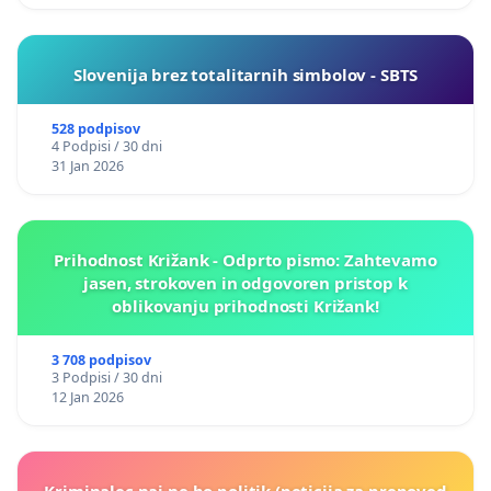
Slovenija brez totalitarnih simbolov - SBTS
528 podpisov
4 Podpisi / 30 dni
31 Jan 2026
Prihodnost Križank - Odprto pismo: Zahtevamo
jasen, strokoven in odgovoren pristop k
oblikovanju prihodnosti Križank!
3 708 podpisov
3 Podpisi / 30 dni
12 Jan 2026
Kriminalec naj ne bo politik (peticija za prepoved