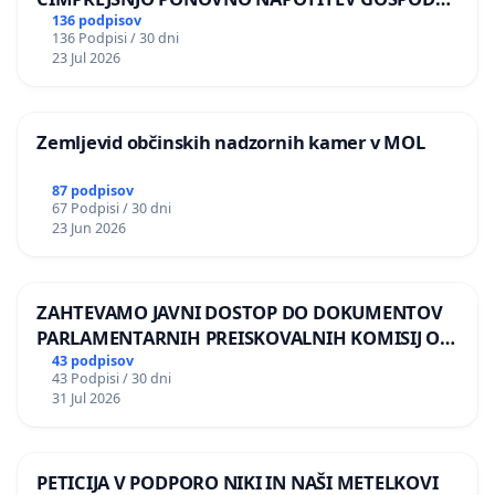
BERNARDA ŠRAJNERJA NA VELEPOSLANIŠTVO
136 podpisov
136 Podpisi / 30 dni
REPUBLIKE SLOVENIJE V MOSKVI
23 Jul 2026
Zemljevid občinskih nadzornih kamer v MOL
87 podpisov
67 Podpisi / 30 dni
23 Jun 2026
ZAHTEVAMO JAVNI DOSTOP DO DOKUMENTOV
PARLAMENTARNIH PREISKOVALNIH KOMISIJ O
ILEGALNI TRGOVINI Z OROŽJEM
43 podpisov
43 Podpisi / 30 dni
31 Jul 2026
PETICIJA V PODPORO NIKI IN NAŠI METELKOVI