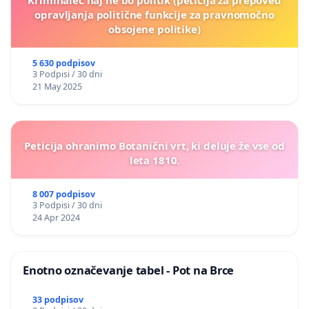
opravljanja politične funkcije za pravnomočno
obsojene politike)
5 630 podpisov
3 Podpisi / 30 dni
21 May 2025
Peticija ohranimo Botanični vrt, ki deluje že vse od
leta 1810.
8 007 podpisov
3 Podpisi / 30 dni
24 Apr 2024
Enotno označevanje tabel - Pot na Brce
33 podpisov