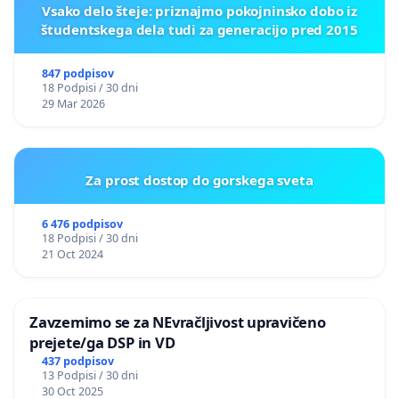
Vsako delo šteje: priznajmo pokojninsko dobo iz
študentskega dela tudi za generacijo pred 2015
847 podpisov
18 Podpisi / 30 dni
29 Mar 2026
Za prost dostop do gorskega sveta
6 476 podpisov
18 Podpisi / 30 dni
21 Oct 2024
Zavzemimo se za NEvračljivost upravičeno
prejete/ga DSP in VD
437 podpisov
13 Podpisi / 30 dni
30 Oct 2025