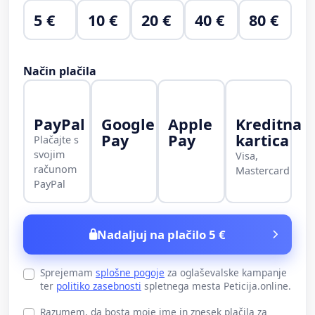
5 €
10 €
20 €
40 €
80 €
Način plačila
PayPal
Google
Apple
Kreditna
Pay
Pay
kartica
Plačajte s
svojim
Visa,
računom
Mastercard
PayPal
Nadaljuj na plačilo 5 €
Sprejemam
splošne pogoje
za oglaševalske kampanje
ter
politiko zasebnosti
spletnega mesta Peticija.online.
Razumem, da bosta moje ime in znesek plačila za