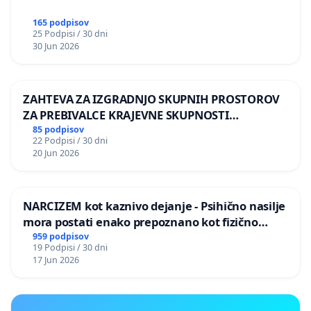
165 podpisov
25 Podpisi / 30 dni
30 Jun 2026
ZAHTEVA ZA IZGRADNJO SKUPNIH PROSTOROV
ZA PREBIVALCE KRAJEVNE SKUPNOSTI
PRESTRANEK
85 podpisov
22 Podpisi / 30 dni
20 Jun 2026
NARCIZEM kot kaznivo dejanje - Psihično nasilje
mora postati enako prepoznano kot fizično
nasilje
959 podpisov
19 Podpisi / 30 dni
17 Jun 2026