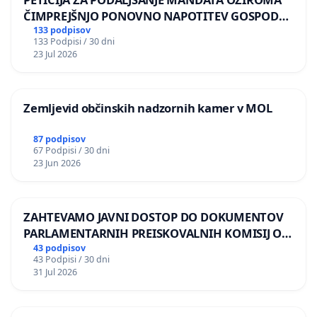
ČIMPREJŠNJO PONOVNO NAPOTITEV GOSPODA
BERNARDA ŠRAJNERJA NA VELEPOSLANIŠTVO
133 podpisov
133 Podpisi / 30 dni
REPUBLIKE SLOVENIJE V MOSKVI
23 Jul 2026
Zemljevid občinskih nadzornih kamer v MOL
87 podpisov
67 Podpisi / 30 dni
23 Jun 2026
ZAHTEVAMO JAVNI DOSTOP DO DOKUMENTOV
PARLAMENTARNIH PREISKOVALNIH KOMISIJ O
ILEGALNI TRGOVINI Z OROŽJEM
43 podpisov
43 Podpisi / 30 dni
31 Jul 2026