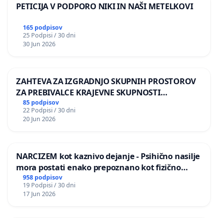
PETICIJA V PODPORO NIKI IN NAŠI METELKOVI
165 podpisov
25 Podpisi / 30 dni
30 Jun 2026
ZAHTEVA ZA IZGRADNJO SKUPNIH PROSTOROV
ZA PREBIVALCE KRAJEVNE SKUPNOSTI
PRESTRANEK
85 podpisov
22 Podpisi / 30 dni
20 Jun 2026
NARCIZEM kot kaznivo dejanje - Psihično nasilje
mora postati enako prepoznano kot fizično
nasilje
958 podpisov
19 Podpisi / 30 dni
17 Jun 2026