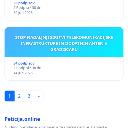
33 podpisov
2 Podpisi / 30 dni
30 Jun 2026
STOP NADALJNJI ŠIRITVI TELEKOMUNIKACIJSKE
INFRASTRUKTURE IN DODATNIH ANTEN V
GRADIŠČAKU
54 podpisov
2 Podpisi / 30 dni
14 Jun 2026
1
2
3
»
Peticija.online
Nudimo brezplačno gostovanje za spletne peticije. Ustvarite