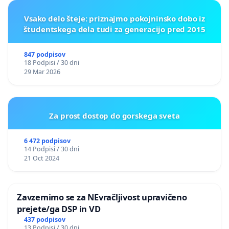
Vsako delo šteje: priznajmo pokojninsko dobo iz
študentskega dela tudi za generacijo pred 2015
847 podpisov
18 Podpisi / 30 dni
29 Mar 2026
Za prost dostop do gorskega sveta
6 472 podpisov
14 Podpisi / 30 dni
21 Oct 2024
Zavzemimo se za NEvračljivost upravičeno
prejete/ga DSP in VD
437 podpisov
13 Podpisi / 30 dni