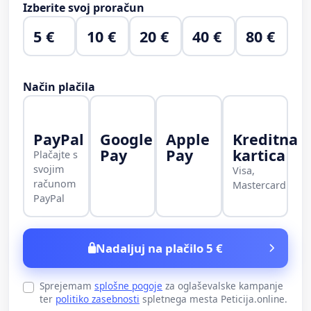
Izberite svoj proračun
5 €
10 €
20 €
40 €
80 €
Način plačila
PayPal
Google
Apple
Kreditna
Pay
Pay
kartica
Plačajte s
svojim
Visa,
računom
Mastercard
PayPal
Nadaljuj na plačilo 5 €
Sprejemam
splošne pogoje
za oglaševalske kampanje
ter
politiko zasebnosti
spletnega mesta Peticija.online.