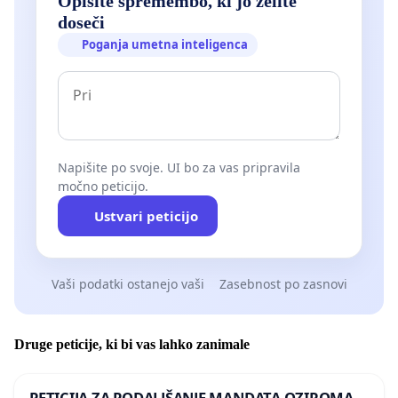
Opišite spremembo, ki jo želite
doseči
Poganja umetna inteligenca
Napišite po svoje. UI bo za vas pripravila
močno peticijo.
Ustvari peticijo
Vaši podatki ostanejo vaši
Zasebnost po zasnovi
Druge peticije, ki bi vas lahko zanimale
PETICIJA ZA PODALJŠANJE MANDATA OZIROMA