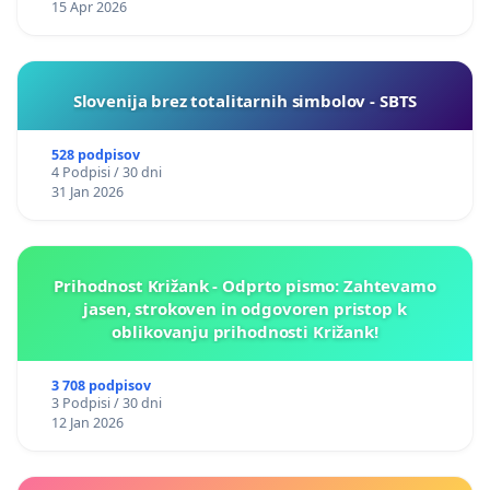
15 Apr 2026
Slovenija brez totalitarnih simbolov - SBTS
528 podpisov
4 Podpisi / 30 dni
31 Jan 2026
Prihodnost Križank - Odprto pismo: Zahtevamo
jasen, strokoven in odgovoren pristop k
oblikovanju prihodnosti Križank!
3 708 podpisov
3 Podpisi / 30 dni
12 Jan 2026