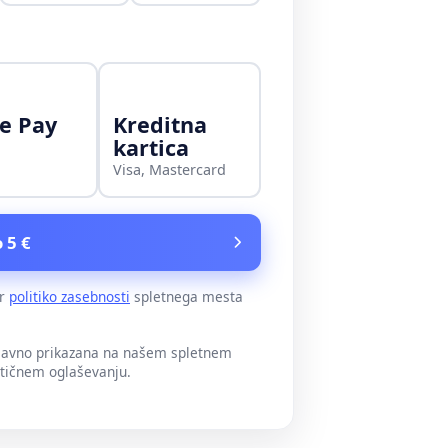
e Pay
Kreditna
kartica
Visa, Mastercard
 5 €
er
politiko zasebnosti
spletnega mesta
 javno prikazana na našem spletnem
itičnem oglaševanju.