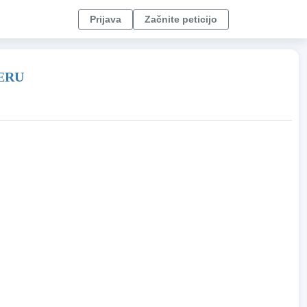
Prijava
Začnite peticijo
ERU