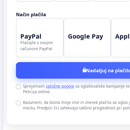
Način plačila
PayPal
Google Pay
Appl
Plačajte s svojim
računom PayPal
Nadaljuj na plačilo
Sprejemam
splošne pogoje
za oglaševalske kampanje t
Peticija.online.
Razumem, da bosta moje ime in znesek plačila za oglas
mestu. Predpisi EU zahtevajo takšno preglednost pri pol