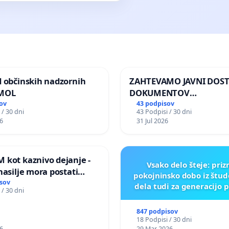
d občinskih nadzornih
ZAHTEVAMO JAVNI DOS
 MOL
DOKUMENTOV
PARLAMENTARNIH
ov
43 podpisov
 / 30 dni
43 Podpisi / 30 dni
PREISKOVALNIH KOMISIJ
6
31 Jul 2026
ILEGALNI TRGOVINI Z O
 kot kaznivo dejanje -
Vsako delo šteje: pri
nasilje mora postati
pokojninsko dobo iz štu
epoznano kot fizično
sov
dela tudi za generacijo 
 / 30 dni
847 podpisov
18 Podpisi / 30 dni
6
29 Mar 2026