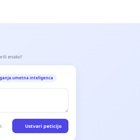
orili enako?
ganja umetna inteligenca
Ustvari peticijo
o.