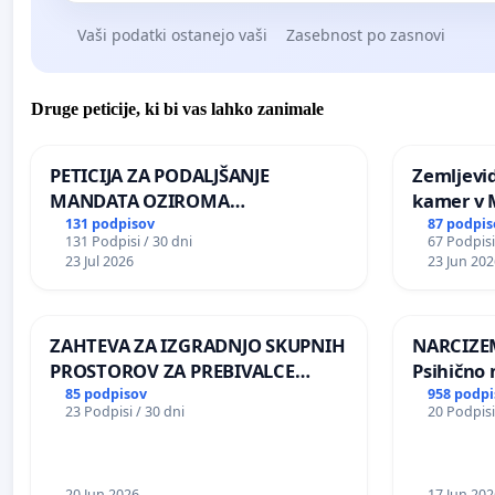
Vaši podatki ostanejo vaši
Zasebnost po zasnovi
Druge peticije, ki bi vas lahko zanimale
PETICIJA ZA PODALJŠANJE
Zemljevi
MANDATA OZIROMA
kamer v
ČIMPREJŠNJO PONOVNO
131 podpisov
87 podpis
131 Podpisi / 30 dni
67 Podpisi
NAPOTITEV GOSPODA BERNARDA
23 Jul 2026
23 Jun 202
ŠRAJNERJA NA VELEPOSLANIŠTVO
REPUBLIKE SLOVENIJE V MOSKVI
ZAHTEVA ZA IZGRADNJO SKUPNIH
NARCIZEM
PROSTOROV ZA PREBIVALCE
Psihično 
KRAJEVNE SKUPNOSTI
enako pr
85 podpisov
958 podpi
23 Podpisi / 30 dni
20 Podpisi
PRESTRANEK
nasilje
20 Jun 2026
17 Jun 202