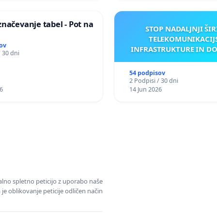
načevanje tabel - Pot na
STOP NADALJNJI ŠIR
TELEKOMUNIKACIJ
ov
INFRASTRUKTURE IN D
/ 30 dni
ANTEN V GRADIŠČ
54 podpisov
2 Podpisi / 30 dni
6
14 Jun 2026
alno spletno peticijo z uporabo naše
je oblikovanje peticije odličen način