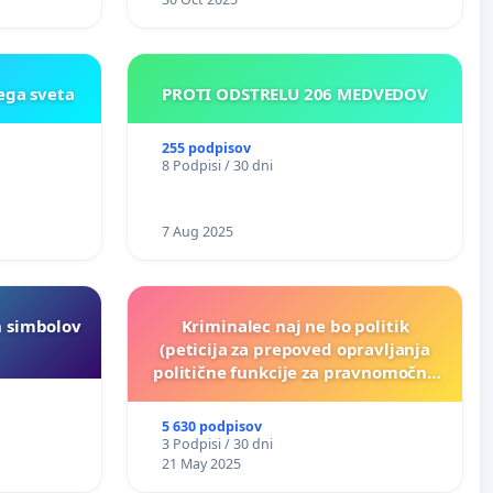
ega sveta
PROTI ODSTRELU 206 MEDVEDOV
255 podpisov
8 Podpisi / 30 dni
7 Aug 2025
h simbolov
Kriminalec naj ne bo politik
(peticija za prepoved opravljanja
politične funkcije za pravnomočno
obsojene politike)
5 630 podpisov
3 Podpisi / 30 dni
21 May 2025