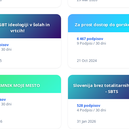
GBT ideologiji v šolah in
Za prost dostop do gorsk
vrtcih!
6 467 podpisov
9 Podpisi / 30 dni
pisov
/ 30 dni
5
21 Oct 2024
KAMNIK MOJE MESTO
Slovenija brez totalitarni
- SBTS
sov
/ 30 dni
528 podpisov
4 Podpisi / 30 dni
26
31 Jan 2026