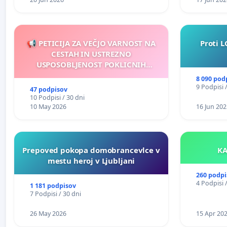
📢 PETICIJA ZA VEČJO VARNOST NA
Proti L
CESTAH IN USTREZNO
USPOSOBLJENOST POKLICNIH
VOZNIKOV
8 090 pod
9 Podpisi 
47 podpisov
10 Podpisi / 30 dni
10 May 2026
16 Jun 202
Prepoved pokopa domobrancevlce v
mestu heroj v Ljubljani
260 podpi
4 Podpisi 
1 181 podpisov
7 Podpisi / 30 dni
26 May 2026
15 Apr 20