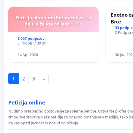
Enotno oz
Peticija ohranimo Botanični vrt, ki
Brce
deluje že vse od leta 1810.
33 podpis
2 Podpisi 
8 007 podpisov
3 Podpisi / 30 dni
24 Apr 2024
30 Jun 202
1
2
3
»
Peticija.online
Nudimo brezplačno gostovanje za spletne peticije. Ustvarite profesion
zmogljive storitve.Naše peticije so dnevno omenjene v medijih, tako da 
da vas opazi javnost in nosilci odločanja.