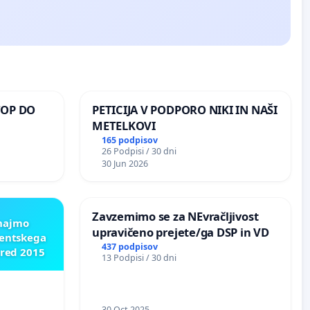
TOP DO
PETICIJA V PODPORO NIKI IN NAŠI
METELKOVI
165 podpisov
26 Podpisi / 30 dni
 O
30 Jun 2026
ROŽJEM
Zavzemimo se za NEvračljivost
znajmo
upravičeno prejete/ga DSP in VD
dentskega
437 podpisov
pred 2015
13 Podpisi / 30 dni
30 Oct 2025