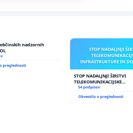
občinskih nadzornih
STOP NADALJNJI ŠIR
MOL
TELEKOMUNIKACIJ
ov
INFRASTRUKTURE IN D
o preglednosti
ANTEN V GRADIŠČ
STOP NADALJNJI ŠIRITVI
TELEKOMUNIKACIJSKE
INFRASTRUKTURE IN DODA
54 podpisov
ANTEN V GRADIŠČAKU
Obvestilo o preglednosti