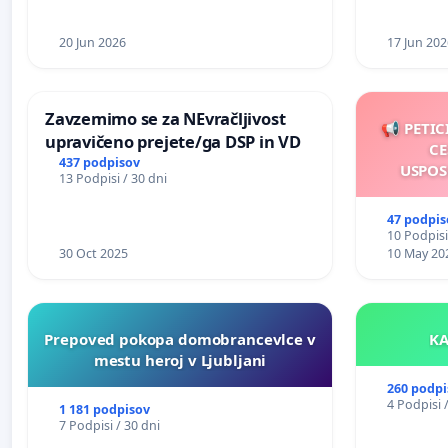
20 Jun 2026
17 Jun 202
Zavzemimo se za NEvračljivost
📢 PETIC
upravičeno prejete/ga DSP in VD
CE
437 podpisov
USPOS
13 Podpisi / 30 dni
47 podpis
10 Podpisi
30 Oct 2025
10 May 20
Prepoved pokopa domobrancevlce v
mestu heroj v Ljubljani
260 podpi
4 Podpisi 
1 181 podpisov
7 Podpisi / 30 dni