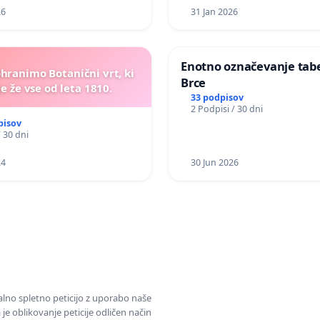
26
31 Jan 2026
Enotno označevanje tabel
ohranimo Botanični vrt, ki
Brce
e že vse od leta 1810.
33 podpisov
2 Podpisi / 30 dni
pisov
/ 30 dni
24
30 Jun 2026
alno spletno peticijo z uporabo naše
je oblikovanje peticije odličen način