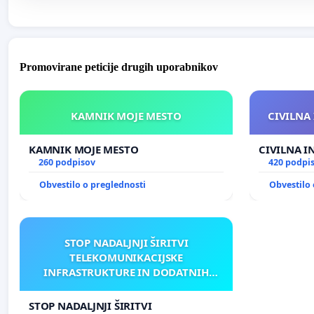
Promovirane peticije drugih uporabnikov
KAMNIK MOJE MESTO
CIVILNA 
KAMNIK MOJE MESTO
CIVILNA I
260 podpisov
420 podpi
Obvestilo o preglednosti
Obvestilo 
STOP NADALJNJI ŠIRITVI
TELEKOMUNIKACIJSKE
INFRASTRUKTURE IN DODATNIH
ANTEN V GRADIŠČAKU
STOP NADALJNJI ŠIRITVI