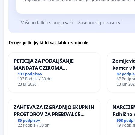
Vaši podatki ostanejo vaši
Zasebnost po zasnovi
Druge peticije, ki bi vas lahko zanimale
PETICIJA ZA PODALJŠANJE
Zemljevi
MANDATA OZIROMA
kamer v
ČIMPREJŠNJO PONOVNO
133 podpisov
87 podpis
133 Podpisi / 30 dni
67 Podpisi
NAPOTITEV GOSPODA BERNARDA
23 Jul 2026
23 Jun 202
ŠRAJNERJA NA VELEPOSLANIŠTVO
REPUBLIKE SLOVENIJE V MOSKVI
ZAHTEVA ZA IZGRADNJO SKUPNIH
NARCIZEM
PROSTOROV ZA PREBIVALCE
Psihično 
KRAJEVNE SKUPNOSTI
enako pr
85 podpisov
958 podpi
22 Podpisi / 30 dni
19 Podpisi
PRESTRANEK
nasilje