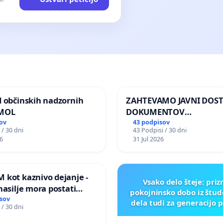
d občinskih nadzornih
ZAHTEVAMO JAVNI DOS
 MOL
DOKUMENTOV
PARLAMENTARNIH
ov
43 podpisov
 / 30 dni
43 Podpisi / 30 dni
PREISKOVALNIH KOMISIJ
6
31 Jul 2026
ILEGALNI TRGOVINI Z O
 kot kaznivo dejanje -
Vsako delo šteje: pri
nasilje mora postati
pokojninsko dobo iz štu
epoznano kot fizično
sov
dela tudi za generacijo 
 / 30 dni