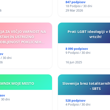
847 podpisov
18 Podpisi / 30 dni
6
29 Mar 2026
IJA ZA VEČJO VARNOST NA
Proti LGBT ideologiji v 
STAH IN USTREZNO
vrtcih!
OBLJENOST POKLICNIH
VOZNIKOV
8 090 podpisov
9 Podpisi / 30 dni
ov
 / 30 dni
26
16 Jun 2025
KAMNIK MOJE MESTO
Slovenija brez totalitarni
- SBTS
sov
/ 30 dni
528 podpisov
4 Podpisi / 30 dni