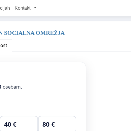
cijah
Kontakt:
IN SOCIALNA OMREŽJA
ost
0
osebam.
40 €
80 €