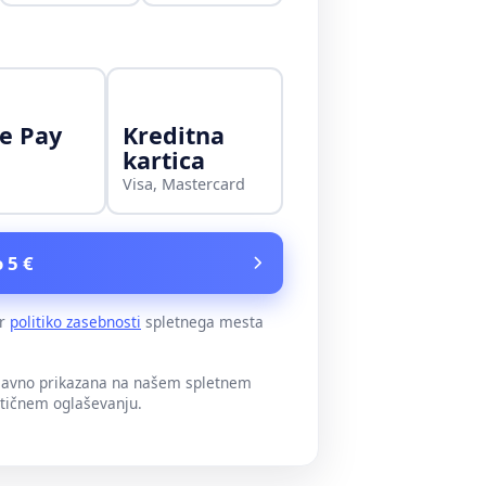
e Pay
Kreditna
kartica
Visa, Mastercard
 5 €
er
politiko zasebnosti
spletnega mesta
 javno prikazana na našem spletnem
itičnem oglaševanju.