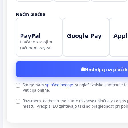
Način plačila
PayPal
Google Pay
Appl
Plačajte s svojim
računom PayPal
Nadaljuj na plačilo
Sprejemam
splošne pogoje
za oglaševalske kampanje t
Peticija.online.
Razumem, da bosta moje ime in znesek plačila za oglas
mestu. Predpisi EU zahtevajo takšno preglednost pri pol