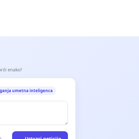
orili enako?
ganja umetna inteligenca
Ustvari peticijo
o.