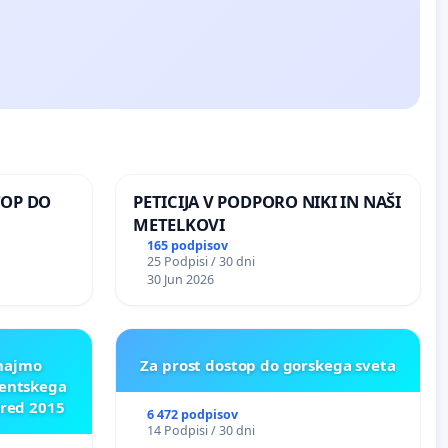
TOP DO
PETICIJA V PODPORO NIKI IN NAŠI
METELKOVI
165 podpisov
25 Podpisi / 30 dni
 O
30 Jun 2026
ROŽJEM
znajmo
Za prost dostop do gorskega sveta
dentskega
pred 2015
6 472 podpisov
14 Podpisi / 30 dni