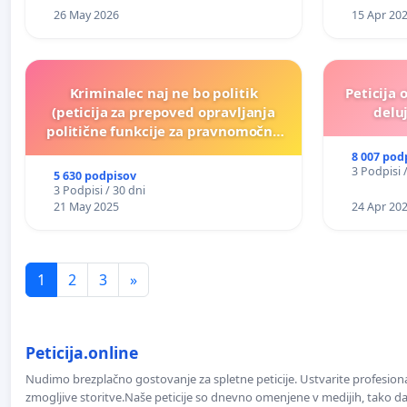
26 May 2026
15 Apr 20
Kriminalec naj ne bo politik
Peticija 
(peticija za prepoved opravljanja
deluj
politične funkcije za pravnomočno
obsojene politike)
8 007 pod
3 Podpisi 
5 630 podpisov
3 Podpisi / 30 dni
21 May 2025
24 Apr 20
1
2
3
»
Peticija.online
Nudimo brezplačno gostovanje za spletne peticije. Ustvarite profesion
zmogljive storitve.Naše peticije so dnevno omenjene v medijih, tako da 