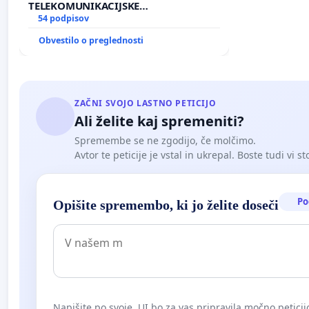
TELEKOMUNIKACIJSKE
INFRASTRUKTURE IN DODATNIH
54 podpisov
ANTEN V GRADIŠČAKU
Obvestilo o preglednosti
ZAČNI SVOJO LASTNO PETICIJO
Ali želite kaj spremeniti?
Spremembe se ne zgodijo, če molčimo.
Avtor te peticije je vstal in ukrepal. Boste tudi vi st
Po
Opišite spremembo, ki jo želite doseči
Napišite po svoje. UI bo za vas pripravila močno peticij