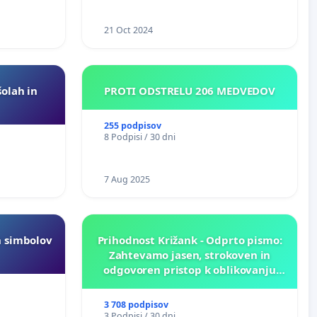
21 Oct 2024
šolah in
PROTI ODSTRELU 206 MEDVEDOV
255 podpisov
8 Podpisi / 30 dni
7 Aug 2025
h simbolov
Prihodnost Križank - Odprto pismo:
Zahtevamo jasen, strokoven in
odgovoren pristop k oblikovanju
prihodnosti Križank!
3 708 podpisov
3 Podpisi / 30 dni