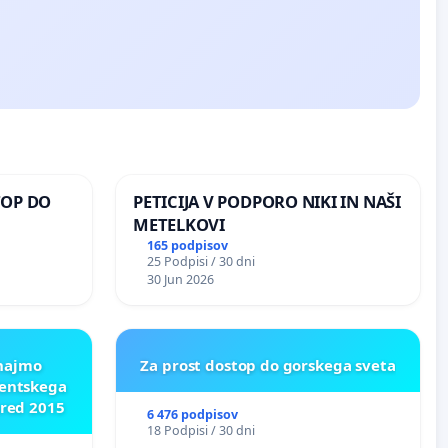
TOP DO
PETICIJA V PODPORO NIKI IN NAŠI
METELKOVI
165 podpisov
25 Podpisi / 30 dni
 O
30 Jun 2026
ROŽJEM
znajmo
Za prost dostop do gorskega sveta
dentskega
pred 2015
6 476 podpisov
18 Podpisi / 30 dni