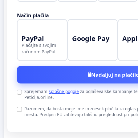
Način plačila
PayPal
Google Pay
Appl
Plačajte s svojim
računom PayPal
Nadaljuj na plačilo
Sprejemam
splošne pogoje
za oglaševalske kampanje t
Peticija.online.
Razumem, da bosta moje ime in znesek plačila za oglas
mestu. Predpisi EU zahtevajo takšno preglednost pri pol