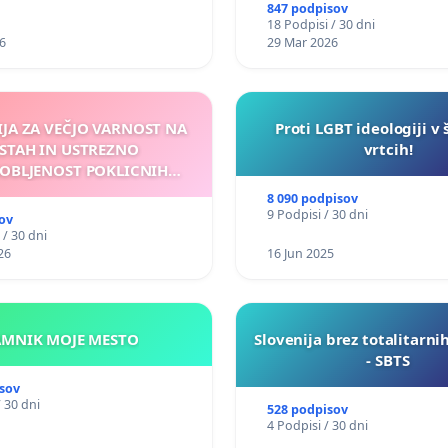
847 podpisov
18 Podpisi / 30 dni
6
29 Mar 2026
IJA ZA VEČJO VARNOST NA
Proti LGBT ideologiji v 
STAH IN USTREZNO
vrtcih!
OBLJENOST POKLICNIH
VOZNIKOV
8 090 podpisov
9 Podpisi / 30 dni
ov
 / 30 dni
26
16 Jun 2025
KAMNIK MOJE MESTO
Slovenija brez totalitarni
- SBTS
sov
/ 30 dni
528 podpisov
4 Podpisi / 30 dni