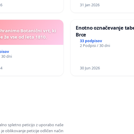
26
31 Jan 2026
Enotno označevanje tabel
ohranimo Botanični vrt, ki
Brce
e že vse od leta 1810.
33 podpisov
2 Podpisi / 30 dni
pisov
/ 30 dni
24
30 Jun 2026
alno spletno peticijo z uporabo naše
je oblikovanje peticije odličen način