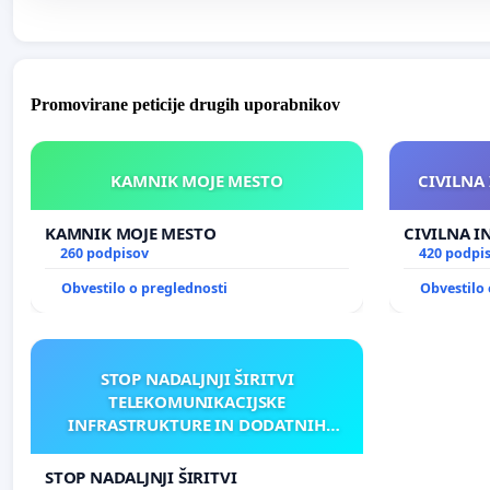
Promovirane peticije drugih uporabnikov
KAMNIK MOJE MESTO
CIVILNA 
KAMNIK MOJE MESTO
CIVILNA I
260 podpisov
420 podpi
Obvestilo o preglednosti
Obvestilo 
STOP NADALJNJI ŠIRITVI
TELEKOMUNIKACIJSKE
INFRASTRUKTURE IN DODATNIH
ANTEN V GRADIŠČAKU
STOP NADALJNJI ŠIRITVI