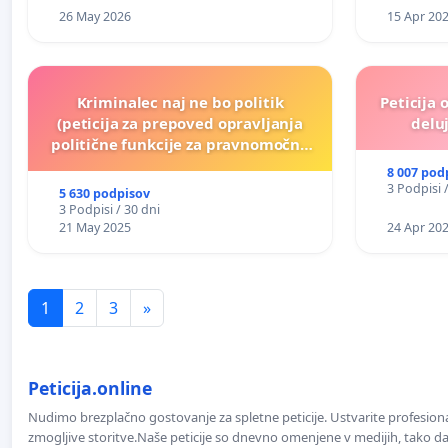
26 May 2026
15 Apr 20
Kriminalec naj ne bo politik
Peticija 
(peticija za prepoved opravljanja
deluj
politične funkcije za pravnomočno
obsojene politike)
8 007 pod
3 Podpisi 
5 630 podpisov
3 Podpisi / 30 dni
21 May 2025
24 Apr 20
1
2
3
»
Peticija.online
Nudimo brezplačno gostovanje za spletne peticije. Ustvarite profesion
zmogljive storitve.Naše peticije so dnevno omenjene v medijih, tako da 