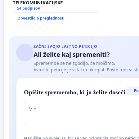
TELEKOMUNIKACIJSKE
INFRASTRUKTURE IN DODATNIH
54 podpisov
ANTEN V GRADIŠČAKU
Obvestilo o preglednosti
ZAČNI SVOJO LASTNO PETICIJO
Ali želite kaj spremeniti?
Spremembe se ne zgodijo, če molčimo.
Avtor te peticije je vstal in ukrepal. Boste tudi vi st
Po
Opišite spremembo, ki jo želite doseči
Napišite po svoje. UI bo za vas pripravila močno peticij