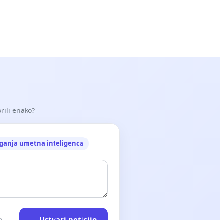
orili enako?
ganja umetna inteligenca
Ustvari peticijo
o.