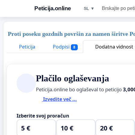
Peticija.online
Brskajte po peti
SL ▼
Proti poseku gozdnih površin za namen širitve P
Peticija
Podpisi
Dodatna vidnost
8
Plačilo oglaševanja
Peticija.online bo oglaševal to peticijo
3,00
Izvedite več ...
Izberite svoj proračun
5 €
10 €
20 €