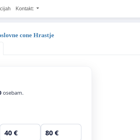
cijah
Kontakt:
oslovne cone Hrastje
0
osebam.
40 €
80 €