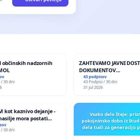
d občinskih nadzornih
ZAHTEVAMO JAVNI DOS
 MOL
DOKUMENTOV
PARLAMENTARNIH
ov
43 podpisov
 / 30 dni
43 Podpisi / 30 dni
PREISKOVALNIH KOMISIJ
6
31 Jul 2026
ILEGALNI TRGOVINI Z O
 kot kaznivo dejanje -
Vsako delo šteje: pri
nasilje mora postati
pokojninsko dobo iz štu
epoznano kot fizično
sov
dela tudi za generacijo 
 / 30 dni