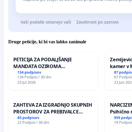
Vaši podatki ostanejo vaši
Zasebnost po zasnovi
Druge peticije, ki bi vas lahko zanimale
PETICIJA ZA PODALJŠANJE
Zemljevi
MANDATA OZIROMA
kamer v
ČIMPREJŠNJO PONOVNO
134 podpisov
87 podpis
134 Podpisi / 30 dni
67 Podpisi
NAPOTITEV GOSPODA BERNARDA
23 Jul 2026
23 Jun 202
ŠRAJNERJA NA VELEPOSLANIŠTVO
REPUBLIKE SLOVENIJE V MOSKVI
ZAHTEVA ZA IZGRADNJO SKUPNIH
NARCIZEM
PROSTOROV ZA PREBIVALCE
Psihično 
KRAJEVNE SKUPNOSTI
enako pr
85 podpisov
959 podpi
22 Podpisi / 30 dni
19 Podpisi
PRESTRANEK
nasilje