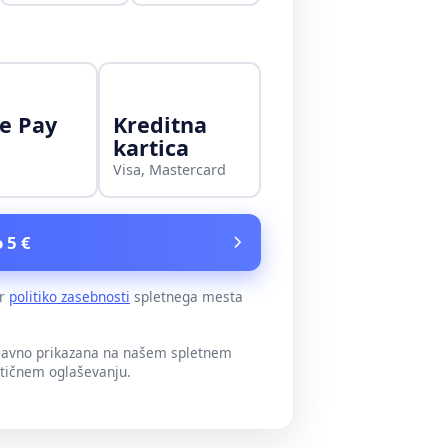
e Pay
Kreditna
kartica
Visa, Mastercard
 5 €
er
politiko zasebnosti
spletnega mesta
 javno prikazana na našem spletnem
itičnem oglaševanju.