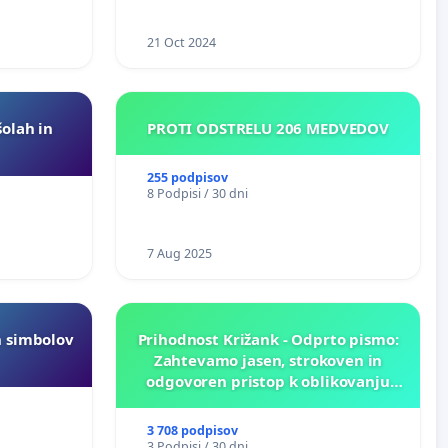
21 Oct 2024
šolah in
PROTI ODSTRELU 206 MEDVEDOV
255 podpisov
8 Podpisi / 30 dni
7 Aug 2025
h simbolov
Prihodnost Križank - Odprto pismo:
Zahtevamo jasen, strokoven in
odgovoren pristop k oblikovanju
prihodnosti Križank!
3 708 podpisov
3 Podpisi / 30 dni