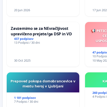
20 Jun 2026
17 Jun 202
Zavzemimo se za NEvračljivost
📢 PETIC
upravičeno prejete/ga DSP in VD
CE
437 podpisov
USPOS
13 Podpisi / 30 dni
47 podpis
10 Podpisi
30 Oct 2025
10 May 20
Prepoved pokopa domobrancevlce v
mestu heroj v Ljubljani
260 podpi
4 Podpisi 
1 181 podpisov
7 Podpisi / 30 dni